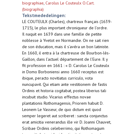
biographiae
,
Carolus Le Couteulx O.Cart.
(biographia)
Tekstmededelingen:
LE COUTEULX (Charles), chartreux français (1639-
1715), le plus important chroniqueur de l’ordre.
Il naquit en 1639 dans une famille de petite
noblesse à Yvetot en Normandie. On ne sait rien
de son éducation, mais il s’avéra un bon latiniste.
En 1660, il entra à la chartreuse de Bourbon-lès-
Gaillon, dans l’actuel département de l’Eure. Il y
fit profession en 1661 : « D. Carolus Le Couteulx
in Domo Borboniensi anno 1660 receptus est
ibique, peracto novitiatus curriculo, vota
nuncupavit. Qui etiam ante vestitionem de fastis
Ordinis et historia cogitabat, postea liberius tali
incubuit studio. Vicarius effectus novae
plantationis Rothomagensis, Priorem habuit D.
Leonem Le Vasseur, de quo dictum est quod
semper legeret aut scriberet : sancta conjunctus
erat amicitia venerandus ille vir D. Joanni Chauvet,
Scribae Ordinis celeberrimo, qui Rothomagum