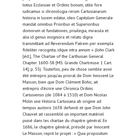
totius Ecclesiae et Ordinis bonum, utile fore
iudicamus si chronologia rerum Cartusianarum
historia in lucem edatur, ideo Capitulum Generale
mandat omnibus Prioribus et Superioribus
domorum ut fundationes, priuilegia, miracula et
alia id genus insigniora et relatu digna
transmittant ad Reverendum Patrem per exempla
fideliter recognita, idque intra annum » (John Clark
[éd.], The Chartae of the Carthusian General
Chapter 1600-58 [MS. Grande Chartreuse 1 Cart.
14], p. 55). Toutefois, peu de chose semble avoir
été entrepris jusqu’au priorat de Dom Innocent Le
Masson, bien que Dom Clément Bohic, ait
entrepris d’écrire une Chronica Ordinis
Cartusiensis (de 1084 à 1510) et Dom Nicolas
Molin une Historia Cartusiana ab origine ad
tempus auctoris 1638 defuncti et que Dom John
Chauvet ait rassemblé un important matériel
puisé dans les chartae du chapitre général. En
1686, le chapitre général, présidé par Innocent
Le Masson, reprit le projet : « Quia propositum