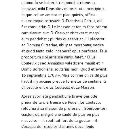
quomodo se haberet respondit scribens : «
Innovavit mihi Deus dies meos sicut a principio ».
Itaque cellae amator et piae quietis, officia
quaecumque recusavit. D. Franciscus Ferrus, qui
fuit consiliarius D. Le Masson et totum fere orbem
cartusianum cum D. Chauvet visitaverat, magni
eum pendebat ; pluries quaesivit an illi placeret
ad Domum Curreriae, ubi ipse morabatur, venire
et quod tanto zelo inceperat opus perficere. Tale
propositum sibi arrisisse nimis, fatetur D. Le
Couteulx ; sed Annalibus valedicere maluit et in
Domo Borboniensi solitarius mori. Quod et evenit
15 septembris 1709 ». Mais comme on l’a dit plus
haut, il n’y aucune preuve formelle de sentiments
d’hostilité entre Le Couteulx et Le Masson.
Après avoir été pendant une brève période
prieur de la chartreuse de Rouen, Le Couteulx
retourna à sa maison de profession, Bourbon-lès-
Gaillon, où, malgré une santé de plus en plus
mauvaise — il souffrait fort de la goutte — il
s’occupa de recopier d’anciens documents