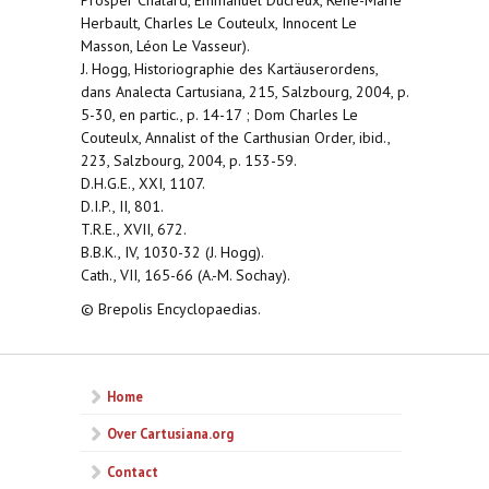
Prosper Chalard, Emmanuel Ducreux, René-Marie
Herbault, Charles Le Couteulx, Innocent Le
Masson, Léon Le Vasseur).
J. Hogg, Historiographie des Kartäuserordens,
dans Analecta Cartusiana, 215, Salzbourg, 2004, p.
5-30, en partic., p. 14-17 ; Dom Charles Le
Couteulx, Annalist of the Carthusian Order, ibid.,
223, Salzbourg, 2004, p. 153-59.
D.H.G.E., XXI, 1107.
D.I.P., II, 801.
T.R.E., XVII, 672.
B.B.K., IV, 1030-32 (J. Hogg).
Cath., VII, 165-66 (A.-M. Sochay).
© Brepolis Encyclopaedias.
Home
Over Cartusiana.org
Contact