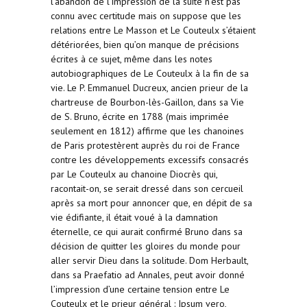
l’abandon de l’impression de la suite n’est pas
connu avec certitude mais on suppose que les
relations entre Le Masson et Le Couteulx s’étaient
détériorées, bien qu’on manque de précisions
écrites à ce sujet, même dans les notes
autobiographiques de Le Couteulx à la fin de sa
vie. Le P. Emmanuel Ducreux, ancien prieur de la
chartreuse de Bourbon-lès-Gaillon, dans sa Vie
de S. Bruno, écrite en 1788 (mais imprimée
seulement en 1812) affirme que les chanoines
de Paris protestèrent auprès du roi de France
contre les développements excessifs consacrés
par Le Couteulx au chanoine Diocrès qui,
racontait-on, se serait dressé dans son cercueil
après sa mort pour annoncer que, en dépit de sa
vie édifiante, il était voué à la damnation
éternelle, ce qui aurait confirmé Bruno dans sa
décision de quitter les gloires du monde pour
aller servir Dieu dans la solitude. Dom Herbault,
dans sa Praefatio ad Annales, peut avoir donné
l’impression d’une certaine tension entre Le
Couteulx et le prieur général : Ipsum vero,