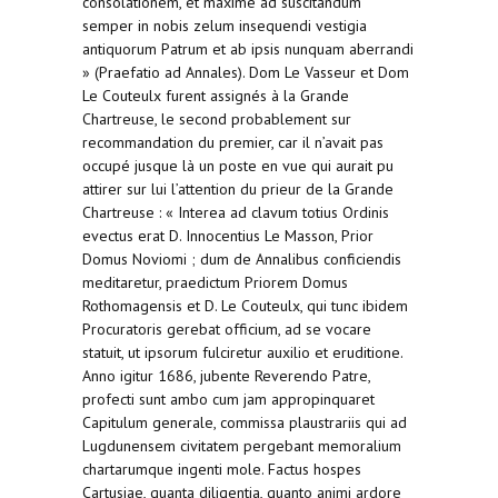
consolationem, et maxime ad suscitandum
semper in nobis zelum insequendi vestigia
antiquorum Patrum et ab ipsis nunquam aberrandi
» (Praefatio ad Annales). Dom Le Vasseur et Dom
Le Couteulx furent assignés à la Grande
Chartreuse, le second probablement sur
recommandation du premier, car il n’avait pas
occupé jusque là un poste en vue qui aurait pu
attirer sur lui l’attention du prieur de la Grande
Chartreuse : « Interea ad clavum totius Ordinis
evectus erat D. Innocentius Le Masson, Prior
Domus Noviomi ; dum de Annalibus conficiendis
meditaretur, praedictum Priorem Domus
Rothomagensis et D. Le Couteulx, qui tunc ibidem
Procuratoris gerebat officium, ad se vocare
statuit, ut ipsorum fulciretur auxilio et eruditione.
Anno igitur 1686, jubente Reverendo Patre,
profecti sunt ambo cum jam appropinquaret
Capitulum generale, commissa plaustrariis qui ad
Lugdunensem civitatem pergebant memoralium
chartarumque ingenti mole. Factus hospes
Cartusiae, quanta diligentia, quanto animi ardore