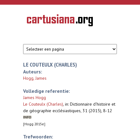
Overslaan en naar de inhoud gaan
CARTUSIANA
Geschiedenis
van de
kartuizerorde
in de
Nederlanden
LE COUTEULX (CHARLES)
Auteurs:
Hogg, James
Volledige referentie:
James Hogg
Le Couteulx (Charles)
,
in: Dictionnaire d'histoire et
de géographie ecclésiastiques, 31 (2015), 8-12
[Hogg 2015e]
Trefwoorden: