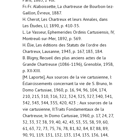
Paris, 1883, 2 vol.
Fr.-Fr. Alaboissette, La chartreuse de Bourbon-lez-
Gaillon, Évreux, 1887.
H. Cherot, Les Chartreux et leurs Annales, dans
Les Études, LI, 1890, p. 410-35.
L. Le Vasseur, Ephemerides Ordinis Cartusiensis, IV,
Montreuil-sur-Mer, 1892, p. 569.
H. Élie, Les éditions des Statuts de l’ordre des
Chartreux, Lausanne, 1943, p. 167, 183, 184.
B. Bligny, Recueil des plus anciens actes de la
Grande Chartreuse (1086-1196), Grenoble, 1958,
p. XII-XIII.
[M. Laporte], Aux sources de la vie cartusienne, I:
Éclaircissements concernant la vie de S. Bruno, In
Domo Cartusiae, 1960, p. 16, 94, 96, 104, 174,
210, 215, 310, 316, 322, 324, 325, 327, 340, 341,
342, 343, 344, 355, 420, 423 ; Aux sources de la
vie cartusienne, II:Traits Fondamentaux de la
Chartreuse, In Domo Cartusiae, 1960, p. 17, 24, 27,
32, 33, 37, 38, 39, 40, 42, 43, 53, 55, 58, 59, 60,
61, 63, 72, 73, 75, 76, 78, 81, 82, 84, 87, 88, 89,
90, 91, 119, 131, 132, 133, 134, 135, 136, 144,