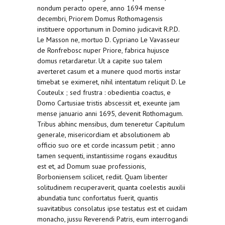
nondum peracto opere, anno 1694 mense
decembri, Priorem Domus Rothomagensis
instituere opportunum in Domino judicavit R.P.D.
Le Masson ne, mortuo D. Cypriano Le Vavasseur
de Ronfrebosc nuper Priore, fabrica hujusce
domus retardaretur. Ut a capite suo talem
averteret casum et a munere quod mortis instar
timebat se eximeret, nihil intentatum reliquit D. Le
Couteulx ; sed frustra : obedientia coactus, e
Domo Cartusiae tristis abscessit et, exeunte jam
mense januario anni 1695, devenit Rothomagum.
Tribus abhinc mensibus, dum teneretur Capitulum
generale, misericordiam et absolutionem ab
officio suo ore et corde incassum petiit ; anno
tamen sequenti, instantissime rogans exauditus
est et, ad Domum suae professionis,
Borboniensem scilicet, rediit. Quam libenter
solitudinem recuperaverit, quanta coelestis auxilii
abundatia tunc confortatus fuerit, quantis
suavitatibus consolatus ipse testatus est et cuidam
monacho, jussu Reverendi Patris, eum interrogandi