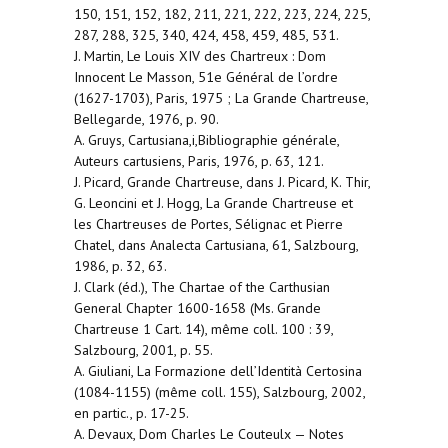
150, 151, 152, 182, 211, 221, 222, 223, 224, 225,
287, 288, 325, 340, 424, 458, 459, 485, 531.
J. Martin, Le Louis XIV des Chartreux : Dom
Innocent Le Masson, 51e Général de l’ordre
(1627-1703), Paris, 1975 ; La Grande Chartreuse,
Bellegarde, 1976, p. 90.
A. Gruys, Cartusiana,i,Bibliographie générale,
Auteurs cartusiens, Paris, 1976, p. 63, 121.
J. Picard, Grande Chartreuse, dans J. Picard, K. Thir,
G. Leoncini et J. Hogg, La Grande Chartreuse et
les Chartreuses de Portes, Sélignac et Pierre
Chatel, dans Analecta Cartusiana, 61, Salzbourg,
1986, p. 32, 63.
J. Clark (éd.), The Chartae of the Carthusian
General Chapter 1600-1658 (Ms. Grande
Chartreuse 1 Cart. 14), même coll. 100 : 39,
Salzbourg, 2001, p. 55.
A. Giuliani, La Formazione dell’Identità Certosina
(1084-1155) (même coll. 155), Salzbourg, 2002,
en partic., p. 17-25.
A. Devaux, Dom Charles Le Couteulx — Notes