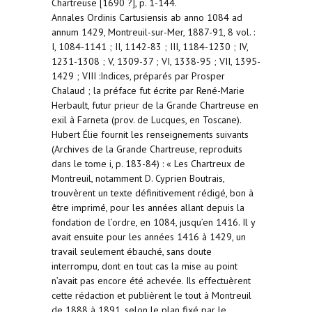
Chartreuse [1690 ?], p. 1-144.
Annales Ordinis Cartusiensis ab anno 1084 ad
annum 1429, Montreuil-sur-Mer, 1887-91, 8 vol. :
I, 1084-1141 ; II, 1142-83 ; III, 1184-1230 ; IV,
1231-1308 ; V, 1309-37 ; VI, 1338-95 ; VII, 1395-
1429 ; VIII :Indices, préparés par Prosper
Chalaud ; la préface fut écrite par René-Marie
Herbault, futur prieur de la Grande Chartreuse en
exil à Farneta (prov. de Lucques, en Toscane).
Hubert Élie fournit les renseignements suivants
(Archives de la Grande Chartreuse, reproduits
dans le tome i, p. 183-84) : « Les Chartreux de
Montreuil, notamment D. Cyprien Boutrais,
trouvèrent un texte définitivement rédigé, bon à
être imprimé, pour les années allant depuis la
fondation de l’ordre, en 1084, jusqu’en 1416. Il y
avait ensuite pour les années 1416 à 1429, un
travail seulement ébauché, sans doute
interrompu, dont en tout cas la mise au point
n’avait pas encore été achevée. Ils effectuèrent
cette rédaction et publièrent le tout à Montreuil
de 1888 à 1891, selon le plan fixé par le