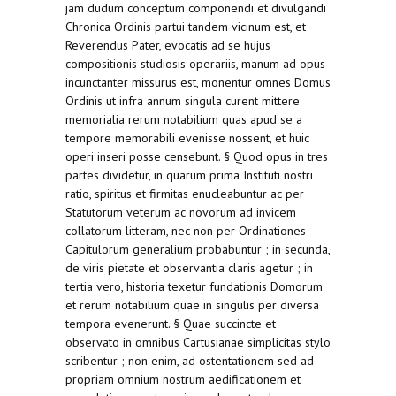
jam dudum conceptum componendi et divulgandi
Chronica Ordinis partui tandem vicinum est, et
Reverendus Pater, evocatis ad se hujus
compositionis studiosis operariis, manum ad opus
incunctanter missurus est, monentur omnes Domus
Ordinis ut infra annum singula curent mittere
memorialia rerum notabilium quas apud se a
tempore memorabili evenisse nossent, et huic
operi inseri posse censebunt. § Quod opus in tres
partes dividetur, in quarum prima Instituti nostri
ratio, spiritus et firmitas enucleabuntur ac per
Statutorum veterum ac novorum ad invicem
collatorum litteram, nec non per Ordinationes
Capitulorum generalium probabuntur ; in secunda,
de viris pietate et observantia claris agetur ; in
tertia vero, historia texetur fundationis Domorum
et rerum notabilium quae in singulis per diversa
tempora evenerunt. § Quae succincte et
observato in omnibus Cartusianae simplicitas stylo
scribentur ; non enim, ad ostentationem sed ad
propriam omnium nostrum aedificationem et