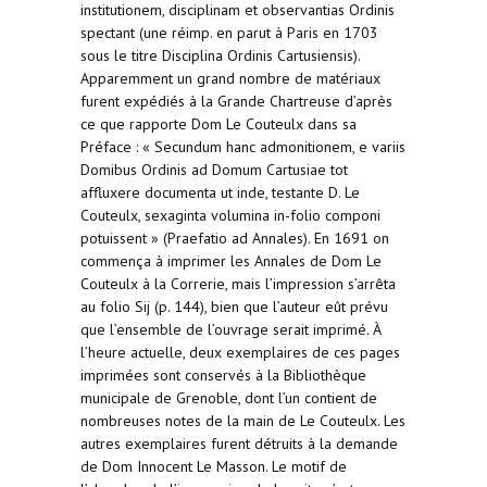
institutionem, disciplinam et observantias Ordinis
spectant (une réimp. en parut à Paris en 1703
sous le titre Disciplina Ordinis Cartusiensis).
Apparemment un grand nombre de matériaux
furent expédiés à la Grande Chartreuse d’après
ce que rapporte Dom Le Couteulx dans sa
Préface : « Secundum hanc admonitionem, e variis
Domibus Ordinis ad Domum Cartusiae tot
affluxere documenta ut inde, testante D. Le
Couteulx, sexaginta volumina in-folio componi
potuissent » (Praefatio ad Annales). En 1691 on
commença à imprimer les Annales de Dom Le
Couteulx à la Correrie, mais l’impression s’arrêta
au folio Sij (p. 144), bien que l’auteur eût prévu
que l’ensemble de l’ouvrage serait imprimé. À
l’heure actuelle, deux exemplaires de ces pages
imprimées sont conservés à la Bibliothèque
municipale de Grenoble, dont l’un contient de
nombreuses notes de la main de Le Couteulx. Les
autres exemplaires furent détruits à la demande
de Dom Innocent Le Masson. Le motif de