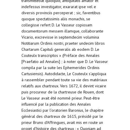
transmittebat quidquid, antiquitatis amator et
indefessus investigator, exararat ipse vel e
diversis provinciis perceperat ; sic, faventibus
quoque spectatissimis aliis monachis, se
collegisse refert D. Le Vasseur copiosam
documentorum messem illamque, collaborante
Vicario, excrevisse in septemdecim volumina
Notitiarum Ordinis nostri, praeter undecim libros
Chartarum Capituli generalis ab eodem D. Le
Couteulx transcriptos » (Préface des Annales
[Praefatio ad Annales] ; à noter que D. Le Vasseur
compila par la suite les Ephemerides Ordinis
Cartusiensis). Autodidacte, Le Couteulx s’appliqua
à rassembler pendant toute sa vie des matériaux
relatifs aux chartreux. Vers 1672, il devint vicaire
puis procureur de la chartreuse de Rouen, dont
Le Vasseur avait été nommé prieur. Peut-être
influencé par la publication des Annales
Ecclesiastici par l’oratorien Baronius, le chapitre
général des chartreux de 1615, présidé par le
prieur Bruno d’Affringues, avait mis en route un
projet d’histoire des chartreux : « Quoniam ad