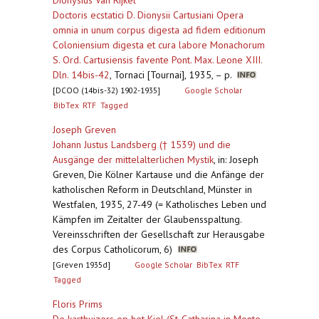
Dionysius Van Rijkel
Doctoris ecstatici D. Dionysii Cartusiani Opera
omnia in unum corpus digesta ad fidem editionum
Coloniensium digesta et cura labore Monachorum
S. Ord. Cartusiensis favente Pont. Max. Leone XIII.
Dln. 14bis-42
,
Tornaci [Tournai], 1935, – p.
[DCOO (14bis-32) 1902-1935]
Google Scholar
BibTex
RTF
Tagged
Joseph Greven
Johann Justus Landsberg († 1539) und die
Ausgänge der mittelalterlichen Mystik
,
in: Joseph
Greven, Die Kölner Kartause und die Anfänge der
katholischen Reform in Deutschland, Münster in
Westfalen, 1935, 27-49 (= Katholisches Leben und
Kämpfen im Zeitalter der Glaubensspaltung.
Vereinsschriften der Gesellschaft zur Herausgabe
des Corpus Catholicorum, 6)
[Greven 1935d]
Google Scholar
BibTex
RTF
Tagged
Floris Prims