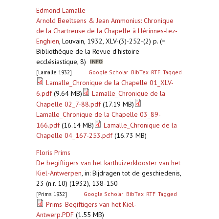
Edmond Lamalle
Arnold Beeltsens & Jean Ammonius: Chronique
de la Chartreuse de la Chapelle à Hérinnes-lez-
Enghien
,
Louvain, 1932, XLV-(3)-252-(2) p. (=
Bibliothèque de la Revue d'histoire
ecclésiastique, 8)
[Lamalle 1932]
Google Scholar
BibTex
RTF
Tagged
Lamalle_Chronique de la Chapelle 01_XLV-
6.pdf
(9.64 MB)
Lamalle_Chronique de la
Chapelle 02_7-88.pdf
(17.19 MB)
Lamalle_Chronique de la Chapelle 03_89-
166.pdf
(16.14 MB)
Lamalle_Chronique de la
Chapelle 04_167-253.pdf
(16.73 MB)
Floris Prims
De begiftigers van het karthuizerklooster van het
Kiel-Antwerpen
,
in: Bijdragen tot de geschiedenis,
23 (n.r. 10) (1932), 138-150
[Prims 1932]
Google Scholar
BibTex
RTF
Tagged
Prims_Begiftigers van het Kiel-
Antwerp.PDF
(1.55 MB)