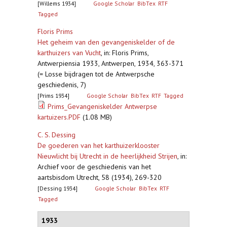
[Willems 1934]
Google Scholar
BibTex
RTF
Tagged
Floris Prims
Het geheim van den gevangeniskelder of de
karthuizers van Vucht
,
in: Floris Prims,
Antwerpiensia 1933, Antwerpen, 1934, 363-371
(= Losse bijdragen tot de Antwerpsche
geschiedenis, 7)
[Prims 1934]
Google Scholar
BibTex
RTF
Tagged
Prims_Gevangeniskelder Antwerpse
kartuizers.PDF
(1.08 MB)
C. S. Dessing
De goederen van het karthuizerklooster
Nieuwlicht bij Utrecht in de heerlijkheid Strijen
,
in:
Archief voor de geschiedenis van het
aartsbisdom Utrecht, 58 (1934), 269-320
[Dessing 1934]
Google Scholar
BibTex
RTF
Tagged
1933