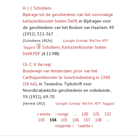
H. J. J. Scholtens
Bijdrage tot de geschiedenis van het voormalige
kartuizerklooster buiten Delft
,
in: Bijdragen voor
de geschiedenis van het Bisdom van Haarlem, 49
(1932), 321-367
[Scholtens 1932b]
Google Scholar
BibTex
RTF
Scholtens_Kartuizerklooster buiten
Tagged
Delft.PDF
(4.11 MB)
Ch. C. V. Verreijt
Boudewijn van Amsterdam, prior van het
Carthuijzerklooster te Geertruidenberg in 1388
(18 Juli)
,
in: Taxandria. Tijdschrift voor
Noordbrabantsche geschiedenis en volkskunde ,
39 (1932), 69-70
[Verreyt 1932]
Google Scholar
BibTex
RTF
Tagged
Pagina's
« eerste
‹ vorige
…
100
101
102
103
104
105
106
107
108
…
volgende ›
laatste »