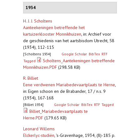
1934
H. J. J. Scholtens
Aanteekeningen betreffende het
kartuizerklooster Monnikhuizen
,
in: Archief voor
de geschiedenis van het aartsbisdom Utrecht, 58
(1934), 112-115
[Scholtens 1934]
Google Scholar
BibTex
RTF
Scholtens_Aantekeningen betreffende
Tagged
Monnikhuizen.PDF
(298.58 KB)
R. Billiet
Eene verdwenen Mariabedevaartplaats te Herne
,
in: Eigen schoon en de Brabander, 17 / n.s. 9
(1934), 167-168
[Billiet 1934]
Google Scholar
BibTex
RTF
Tagged
Billiet_Mariabedevaartplaats te
Herne.PDF
(179.65 KB)
Leonard Willems
Elckerlyc-studiën
,
's-Gravenhage, 1934, (8)-185 p.