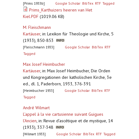
[Prims 1933b]
Google Scholar
BibTex
RTF
Tagged
Prims_Karthuizers heeren van Het
Kiel.PDF
(1019.06 KB)
M. Fleischmann
Kartäuser
,
in: Lexikon für Theologie und Kirche, 5
(1933), 850-853
[Fleischmann 1933]
Google Scholar
BibTex
RTF
Tagged
Max Josef Heimbucher
Kartäuser
,
in: Max Josef Heimbucher, Die Orden
und Kongregationen der katholischen Kirche, 3e
ed., dl. 1, Paderborn, 1933, 376-391
[Heimbucher 1933]
Google Scholar
BibTex
RTF
Tagged
André Wilmart
L’appel à la vie cartusienne suivant Guigues
l’Ancien
,
in: Revue d’ascétique et de mystique, 14
(1933), 337-348
[Wilmart 1933]
Google Scholar
BibTex
RTF
Tagged