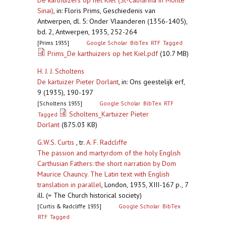
De karthuizers op het Kiel (St-Catharina in Monte
Sinai)
,
in: Floris Prims, Geschiedenis van
Antwerpen, dl. 5: Onder Vlaanderen (1356-1405),
bd. 2, Antwerpen, 1935, 252-264
[Prims 1935]
Google Scholar
BibTex
RTF
Tagged
Prims_De karthuizers op het Kiel.pdf
(10.7 MB)
H. J. J. Scholtens
De kartuizer Pieter Dorlant
,
in: Ons geestelijk erf,
9 (1935), 190-197
[Scholtens 1935]
Google Scholar
BibTex
RTF
Scholtens_Kartuizer Pieter
Tagged
Dorlant
(875.03 KB)
G.W.S. Curtis
, tr.
A. F. Radcliffe
The passion and martyrdom of the holy English
Carthusian Fathers: the short narration by Dom
Maurice Chauncy. The Latin text with English
translation in parallel
,
London, 1935, XIII-167 p., 7
ill. (= The Church historical society)
[Curtis & Radcliffe 1935]
Google Scholar
BibTex
RTF
Tagged