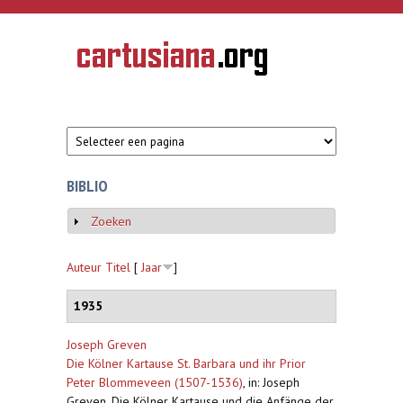
Overslaan en naar de inhoud gaan
CARTUSIANA
Geschiedenis
van de
kartuizerorde
in de
Nederlanden
BIBLIO
Zoeken
Weergeven
Auteur
Titel
[
Jaar
]
1935
Joseph Greven
Die Kölner Kartause St. Barbara und ihr Prior
Peter Blommeveen (1507-1536)
,
in: Joseph
Greven, Die Kölner Kartause und die Anfänge der