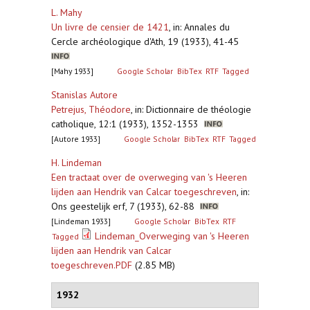
L. Mahy
Un livre de censier de 1421
,
in: Annales du
Cercle archéologique d'Ath, 19 (1933), 41-45
[Mahy 1933]
Google Scholar
BibTex
RTF
Tagged
Stanislas Autore
Petrejus, Théodore
,
in: Dictionnaire de théologie
catholique, 12:1 (1933), 1352-1353
[Autore 1933]
Google Scholar
BibTex
RTF
Tagged
H. Lindeman
Een tractaat over de overweging van 's Heeren
lijden aan Hendrik van Calcar toegeschreven
,
in:
Ons geestelijk erf, 7 (1933), 62-88
[Lindeman 1933]
Google Scholar
BibTex
RTF
Lindeman_Overweging van 's Heeren
Tagged
lijden aan Hendrik van Calcar
toegeschreven.PDF
(2.85 MB)
1932