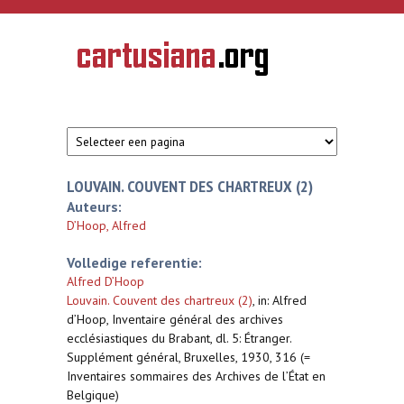
Overslaan en naar de inhoud gaan
CARTUSIANA
Geschiedenis
van de
kartuizerorde
in de
Nederlanden
LOUVAIN. COUVENT DES CHARTREUX (2)
Auteurs:
D’Hoop, Alfred
Volledige referentie:
Alfred D’Hoop
Louvain. Couvent des chartreux (2)
,
in: Alfred
d’Hoop, Inventaire général des archives
ecclésiastiques du Brabant, dl. 5: Étranger.
Supplément général, Bruxelles, 1930, 316 (=
Inventaires sommaires des Archives de l’État en
Belgique)