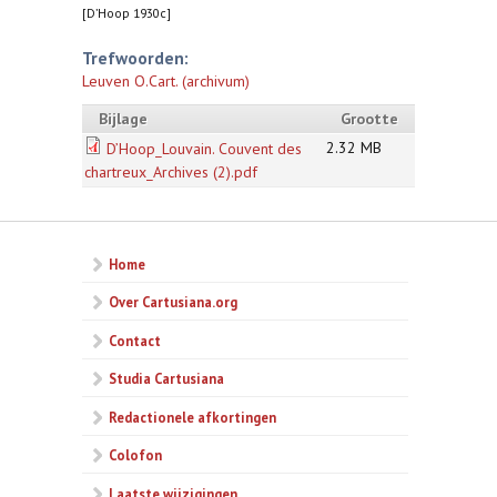
[D’Hoop 1930c]
Trefwoorden:
Leuven O.Cart. (archivum)
Bijlage
Grootte
2.32 MB
D’Hoop_Louvain. Couvent des
chartreux_Archives (2).pdf
Home
Over Cartusiana.org
Contact
Studia Cartusiana
Redactionele afkortingen
Colofon
Laatste wijzigingen