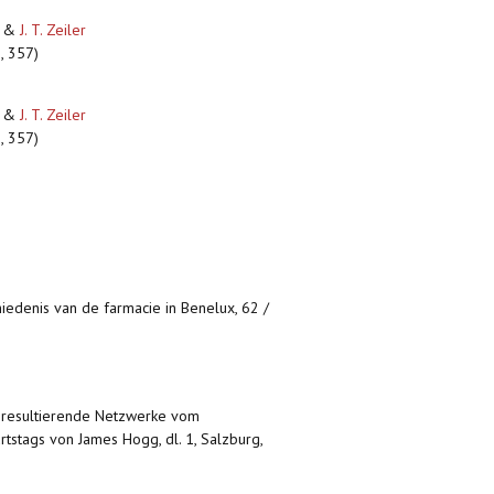
&
J. T. Zeiler
s, 357)
&
J. T. Zeiler
s, 357)
hiedenis van de farmacie in Benelux, 62 /
us resultierende Netzwerke vom
rtstags von James Hogg, dl. 1, Salzburg,