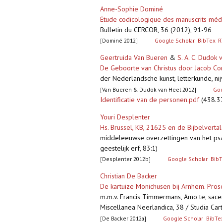
Anne-Sophie Dominé
Étude codicologique des manuscrits médi
Bulletin du CERCOR, 36 (2012), 91-96
[Dominé 2012]
Google Scholar
BibTex
R
Geertruida Van Bueren
&
S. A. C. Dudok 
De Geboorte van Christus door Jacob Cor
der Nederlandsche kunst, letterkunde, ni
[Van Bueren & Dudok van Heel 2012]
Goo
Identificatie van de personen.pdf
(438.3
Youri Desplenter
Hs. Brussel, KB, 21625 en de Bijbelverta
middeleeuwse overzettingen van het psal
geestelijk erf, 83:1)
[Desplenter 2012b]
Google Scholar
Bib
Christian De Backer
De kartuize Monichusen bij Arnhem. Pro
m.m.v. Francis Timmermans, Amo te, sacer
Miscellanea Neerlandica, 38 / Studia Car
[De Backer 2012a]
Google Scholar
BibTe