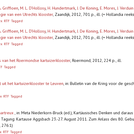
. Griffioen
,
M. L. D’Hollosy
,
H. Hundertmark
,
J. De Koning
,
E. Mores
,
J. Verduin
ogie van een Utrechts klooster
,
Zaandijk, 2012, 701 p., ill. (= Hollandia reek
ex
RTF
Tagged
. Griffioen
,
M. L. D’Hollosy
,
H. Hundertmark
,
J. De Koning
,
E. Mores
,
J. Verduin
ogie van een Utrechts klooster
,
Zaandijk, 2012, 701 p., ill. (= Hollandia reek
ex
RTF
Tagged
s van het Roermondse kartuizerklooster
,
Roermond, 2012, 224 p., ill.
TF
Tagged
uit het kartuizerklooster te Leuven
,
in: Bulletin van de Kring voor de gesc
x
RTF
Tagged
hartreux
,
in: Meta Niederkorn-Bruck (ed.), Kartäusisches Denken und dara
ale Tagung: Kartause Aggsbach 23.-27. August 2011. Zum Anlass des 80. Gebu
, 276:1)
x
RTF
Tagged