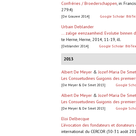
Confréries / Broederschappen
,
in: Franc
279:4)
[De Grauwe 2014]
Google Scholar
BibTe
Urbain Deblander
... zalige eenzaamheid. Evolutie binnen 
te Herne, Herne, 2014, 11-19, ill.
[Deblander 2014]
Google Scholar
BibTe
2013
Albert De Meyer
&
Jozef-Maria De Sme
Les Consuetudines Guigonis des premier
[De Meyer & De Smet 2013]
Google Scho
Albert De Meyer
&
Jozef-Maria De Sme
Les Consuetudines Guigonis des premier
[De Meyer & De Smet 2013]
Google Scho
Eloi Delbecque
L’évocation des fondateurs et donateurs
international du CERCOR (30-31 août 2012)