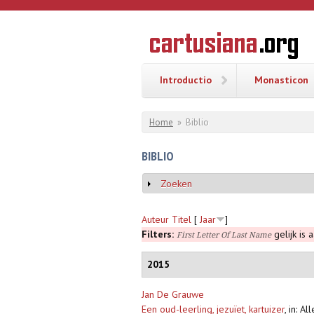
Overslaan en naar de inhoud gaan
CARTUSI
Geschiedenis
van de
kartuizerorde
in de
Nederlanden
Introductio
Monasticon
U bent hier
Home
»
Biblio
BIBLIO
Zoeken
Weergeven
Auteur
Titel
[
Jaar
]
Filters:
gelijk is 
First Letter Of Last Name
2015
Jan De Grauwe
Een oud-leerling, jezuïet, kartuizer
,
in: Al