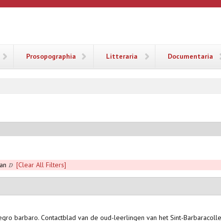
ANA
Prosopographia
Litteraria
Documentaria
aan
[Clear All Filters]
D
legro barbaro. Contactblad van de oud-leerlingen van het Sint-Barbaracollege