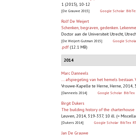
1 (2015), 10-12
[De Grauwe 2015]
Google Scholar
BibTe
Rolf De Weijert
Schenken, begraven, gedenken. Lekenmemo
Doctor aan de Universiteit Utrecht, Utrech
[De Weijert-Gutman 2015]
Google Schola
.pdf
(12.1 MB)
2014
Marc Danneels
... afspiegeling van het hemels bestaan.
Vrouwe-Kapelle te Herne, Herne, 2014, 37
[Danneels 2014]
Google Scholar
BibTex
Birgit Dukers
The building history of the charterhous
Leuven, 2014, 319-337, 10 ill. (= Miscell
[Dukers 2014]
Google Scholar
BibTex
R
Jan De Grauwe