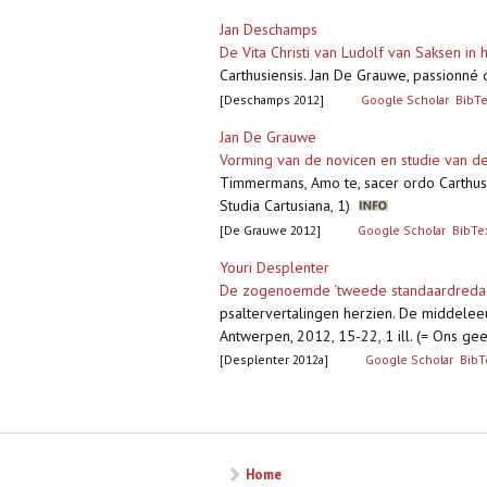
Jan Deschamps
De Vita Christi van Ludolf van Saksen in
Carthusiensis. Jan De Grauwe, passionné 
[Deschamps 2012]
Google Scholar
BibT
Jan De Grauwe
Vorming van de novicen en studie van de
Timmermans, Amo te, sacer ordo Carthusi
Studia Cartusiana, 1)
[De Grauwe 2012]
Google Scholar
BibTe
Youri Desplenter
De zogenoemde ‘tweede standaardredact
psaltervertalingen herzien. De middelee
Antwerpen, 2012, 15-22, 1 ill. (= Ons gees
[Desplenter 2012a]
Google Scholar
BibT
Pagina's
Home