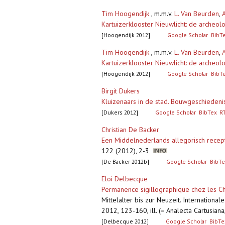
Tim Hoogendijk
, m.m.v.
L. Van Beurden
,
A
Kartuizerklooster Nieuwlicht: de archeol
[Hoogendijk 2012]
Google Scholar
BibT
Tim Hoogendijk
, m.m.v.
L. Van Beurden
,
A
Kartuizerklooster Nieuwlicht: de archeol
[Hoogendijk 2012]
Google Scholar
BibT
Birgit Dukers
Kluizenaars in de stad. Bouwgeschiedeni
[Dukers 2012]
Google Scholar
BibTex
R
Christian De Backer
Een Middelnederlands allegorisch recept 
122 (2012), 2-3
[De Backer 2012b]
Google Scholar
BibTe
Eloi Delbecque
Permanence sigillographique chez les C
Mittelalter bis zur Neuzeit. Internation
2012, 123-160, ill. (= Analecta Cartusiana
[Delbecque 2012]
Google Scholar
BibTe