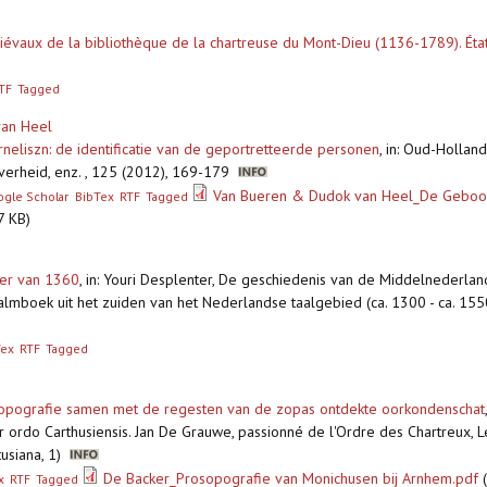
évaux de la bibliothèque de la chartreuse du Mont-Dieu (1136-1789). État
TF
Tagged
van Heel
neliszn: de identificatie van de geportretteerde personen
,
in: Oud-Hollan
jverheid, enz. , 125 (2012), 169-179
Van Bueren & Dudok van Heel_De Geboorte
gle Scholar
BibTex
RTF
Tagged
7 KB)
ler van 1360
,
in: Youri Desplenter, De geschiedenis van de Middelnederlan
mboek uit het zuiden van het Nederlandse taalgebied (ca. 1300 - ca. 1550)
Tex
RTF
Tagged
sopografie samen met de regesten van de zopas ontdekte oorkondenschat
 ordo Carthusiensis. Jan De Grauwe, passionné de l'Ordre des Chartreux, Le
tusiana, 1)
De Backer_Prosopografie van Monichusen bij Arnhem.pdf
(
x
RTF
Tagged