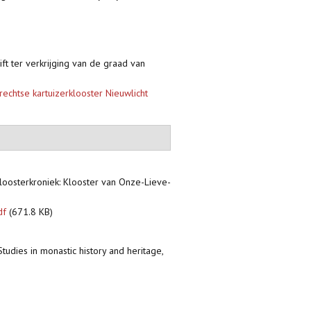
ift ter verkrijging van de graad van
echtse kartuizerklooster Nieuwlicht
kloosterkroniek: Klooster van Onze-Lieve-
df
(671.8 KB)
 Studies in monastic history and heritage,