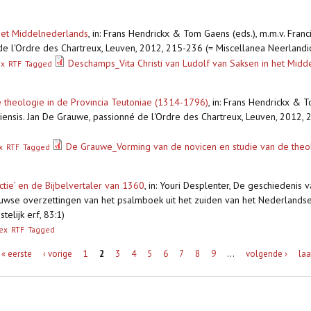
 het Middelnederlands
,
in: Frans Hendrickx & Tom Gaens (eds.), m.m.v. Fran
de l'Ordre des Chartreux, Leuven, 2012, 215-236 (= Miscellanea Neerlandic
Deschamps_Vita Christi van Ludolf van Saksen in het Mid
ex
RTF
Tagged
 theologie in de Provincia Teutoniae (1314-1796)
,
in: Frans Hendrickx & T
ensis. Jan De Grauwe, passionné de l'Ordre des Chartreux, Leuven, 2012, 
De Grauwe_Vorming van de novicen en studie van de theo
x
RTF
Tagged
ie’ en de Bijbelvertaler van 1360
,
in: Youri Desplenter, De geschiedenis
uwse overzettingen van het psalmboek uit het zuiden van het Nederlandse t
telijk erf, 83:1)
ex
RTF
Tagged
« eerste
‹ vorige
1
2
3
4
5
6
7
8
9
…
volgende ›
laa