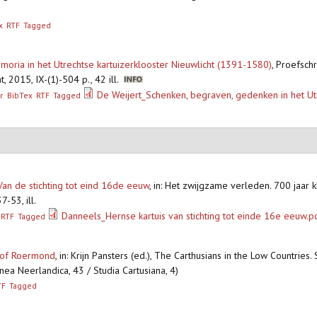
x
RTF
Tagged
ria in het Utrechtse kartuizerklooster Nieuwlicht (1391-1580)
,
Proefschr
t, 2015, IX-(1)-504 p., 42 ill.
De Weijert_Schenken, begraven, gedenken in het Utr
r
BibTex
RTF
Tagged
 Van de stichting tot eind 16de eeuw
,
in: Het zwijgzame verleden. 700 jaar 
-53, ill.
Danneels_Hernse kartuis van stichting tot einde 16e eeuw.p
RTF
Tagged
e of Roermond
,
in: Krijn Pansters (ed.), The Carthusians in the Low Countries.
anea Neerlandica, 43 / Studia Cartusiana, 4)
TF
Tagged