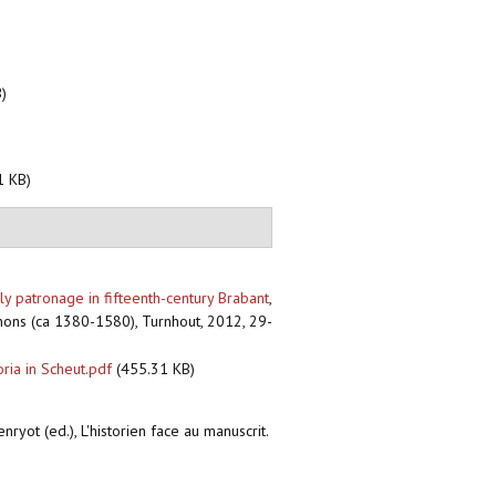
)
1 KB)
y patronage in fifteenth-century Brabant
,
gnons (ca 1380-1580), Turnhout, 2012, 29-
ia in Scheut.pdf
(455.31 KB)
nryot (ed.), L'historien face au manuscrit.