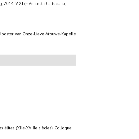
 2014, V-XI (= Analecta Cartusiana,
: Klooster van Onze-Lieve-Vrouwe-Kapelle
es élites (XIIe-XVIIIe siècles). Colloque