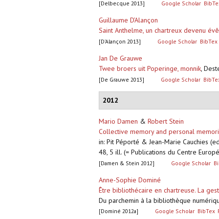
[Delbecque 2013]
Google Scholar
BibTe
Guillaume D’Alançon
Saint Anthelme, un chartreux devenu év
[D’Alançon 2013]
Google Scholar
BibTex
Jan De Grauwe
Twee broers uit Poperinge, monnik
,
Deste
[De Grauwe 2013]
Google Scholar
BibTe
2012
Mario Damen
&
Robert Stein
Collective memory and personal memoria.
in: Pit Péporté & Jean-Marie Cauchies (e
48, 5 ill. (= Publications du Centre Eur
[Damen & Stein 2012]
Google Scholar
B
Anne-Sophie Dominé
Être bibliothécaire en chartreuse. La ge
Du parchemin à la bibliothèque numériq
[Dominé 2012a]
Google Scholar
BibTex