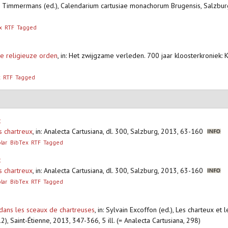
is Timmermans (ed.), Calendarium cartusiae monachorum Brugensis, Salzburg,
x
RTF
Tagged
de religieuze orden
,
in: Het zwijgzame verleden. 700 jaar kloosterkroniek
x
RTF
Tagged
t
s chartreux
,
in: Analecta Cartusiana, dl. 300, Salzburg, 2013, 63-160
lar
BibTex
RTF
Tagged
t
s chartreux
,
in: Analecta Cartusiana, dl. 300, Salzburg, 2013, 63-160
lar
BibTex
RTF
Tagged
 dans les sceaux de chartreuses
,
in: Sylvain Excoffon (ed.), Les charteux et l
, Saint-Étienne, 2013, 347-366, 5 ill. (= Analecta Cartusiana, 298)