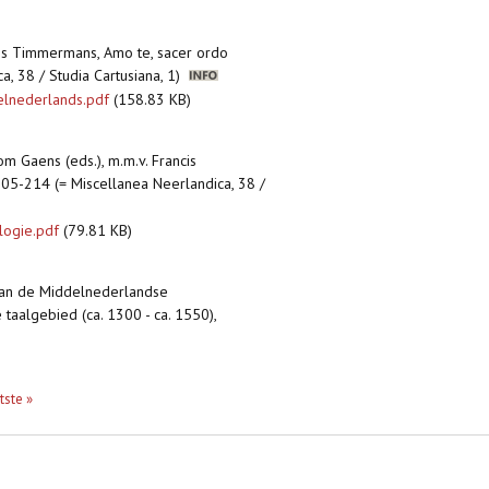
cis Timmermans, Amo te, sacer ordo
a, 38 / Studia Cartusiana, 1)
delnederlands.pdf
(158.83 KB)
om Gaens (eds.), m.m.v. Francis
205-214 (= Miscellanea Neerlandica, 38 /
logie.pdf
(79.81 KB)
 van de Middelnederlandse
aalgebied (ca. 1300 - ca. 1550),
tste »