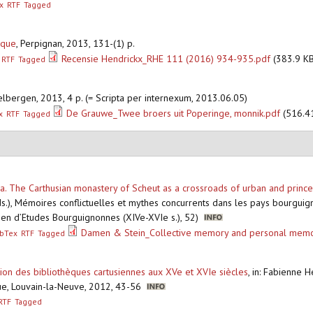
x
RTF
Tagged
êque
,
Perpignan, 2013, 131-(1) p.
Recensie Hendrickx_RHE 111 (2016) 934-935.pdf
(383.9 KB
RTF
Tagged
lbergen, 2013, 4 p. (= Scripta per internexum, 2013.06.05)
De Grauwe_Twee broers uit Poperinge, monnik.pdf
(516.4
x
RTF
Tagged
 The Carthusian monastery of Scheut as a crossroads of urban and princel
ds.), Mémoires conflictuelles et mythes concurrents dans les pays bourgui
opéen d’Etudes Bourguignonnes (XIVe-XVIe s.), 52)
Damen & Stein_Collective memory and personal memor
ibTex
RTF
Tagged
stion des bibliothèques cartusiennes aux XVe et XVIe siècles
,
in: Fabienne He
ue, Louvain-la-Neuve, 2012, 43-56
RTF
Tagged