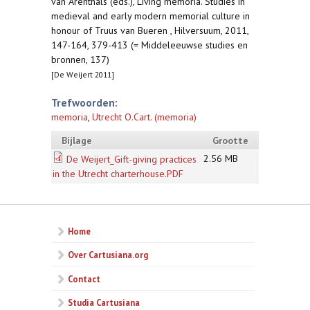
van Arenthals (eds.), Living memoria. Studies in
medieval and early modern memorial culture in
honour of Truus van Bueren , Hilversuum, 2011,
147-164, 379-413 (= Middeleeuwse studies en
bronnen, 137)
[De Weijert 2011]
Trefwoorden:
memoria
,
Utrecht O.Cart. (memoria)
Bijlage
Grootte
2.56 MB
De Weijert_Gift-giving practices
in the Utrecht charterhouse.PDF
Home
Over Cartusiana.org
Contact
Studia Cartusiana