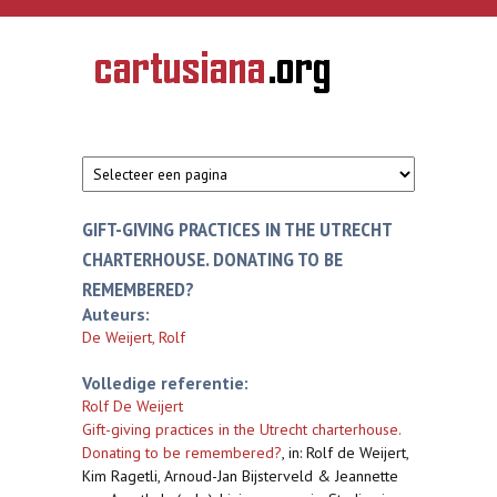
Overslaan en naar de inhoud gaan
CARTUSIANA
Geschiedenis
van de
kartuizerorde
in de
Nederlanden
GIFT-GIVING PRACTICES IN THE UTRECHT
CHARTERHOUSE. DONATING TO BE
REMEMBERED?
Auteurs:
De Weijert, Rolf
Volledige referentie:
Rolf De Weijert
Gift-giving practices in the Utrecht charterhouse.
Donating to be remembered?
,
in: Rolf de Weijert,
Kim Ragetli, Arnoud-Jan Bijsterveld & Jeannette