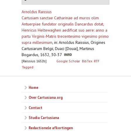
Arnoldus Raissius
Cartusiam sanctae Catharinae ad muros olim
Antuerpiae fundator originalis Dancardus dotat,
Henricus Heltewaghen aedificat suo aere: anno a
partu Virginis-Matris trecentesimo vigesimo primo
supra millesimum
,
in: Arnoldus Raissius, Origines
Cartusiarum Belgii, Duaci [Douai], Martinus
Bogardus, 1632, 30-37
[Raissius 1632b]
Google Scholar
BibTex
RTF
Tagged
Home
Over Cartusiana.org
Contact
Studia Cartusiana
Redactionele afkortingen