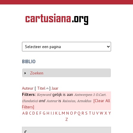
Overslaan en naar de inhoud gaan
CARTUSIANA
Geschiedenis
van de
kartuizerorde
in de
Nederlanden
BIBLIO
Zoeken
Weergeven
Auteur
[
Titel
]
Jaar
Filters:
gelijk is aan
Keyword
Antwerpen 1 O.Cart.
and
is
[Clear All
(fundatio)
Auteur
Raissius, Arnoldus
Filters]
A
B
C
D
E
F
G
H
I
J
K
L
M
N
O
P
Q
R
S
T
U
V
W
X
Y
Z
C