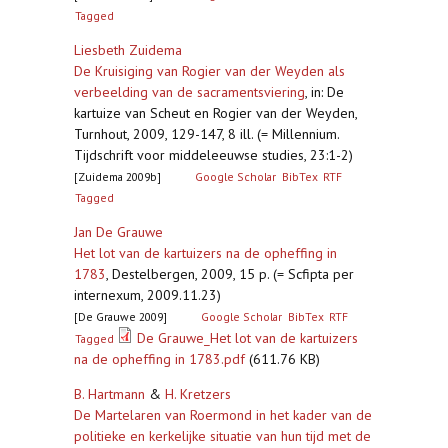
Tagged
Liesbeth Zuidema
De Kruisiging van Rogier van der Weyden als
verbeelding van de sacramentsviering
,
in: De
kartuize van Scheut en Rogier van der Weyden,
Turnhout, 2009, 129-147, 8 ill. (= Millennium.
Tijdschrift voor middeleeuwse studies, 23:1-2)
[Zuidema 2009b]
Google Scholar
BibTex
RTF
Tagged
Jan De Grauwe
Het lot van de kartuizers na de opheffing in
1783
,
Destelbergen, 2009, 15 p. (= Scfipta per
internexum, 2009.11.23)
[De Grauwe 2009]
Google Scholar
BibTex
RTF
De Grauwe_Het lot van de kartuizers
Tagged
na de opheffing in 1783.pdf
(611.76 KB)
B. Hartmann
&
H. Kretzers
De Martelaren van Roermond in het kader van de
politieke en kerkelijke situatie van hun tijd met de