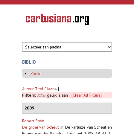
Overslaan en naar de inhoud gaan
CARTUSIANA
Geschiedenis
van de
kartuizerorde
in de
Nederlanden
BIBLIO
Zoeken
Weergeven
Auteur
Titel
[
Jaar
]
Filters:
gelijk is aan
[Clear All Filters]
Filter
2009
Robert Stein
De groei van Scheut
,
in: De kartuize van Scheut en
Rogier van der Weyden, Turnhout, 2009, 38-43, 3