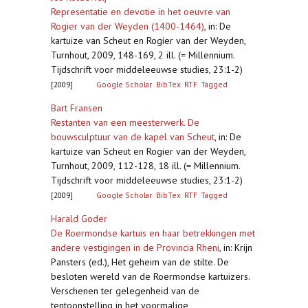
Representatie en devotie in het oeuvre van
Rogier van der Weyden (1400-1464)
,
in: De
kartuize van Scheut en Rogier van der Weyden,
Turnhout, 2009, 148-169, 2 ill. (= Millennium.
Tijdschrift voor middeleeuwse studies, 23:1-2)
[2009]
Google Scholar
BibTex
RTF
Tagged
Bart Fransen
Restanten van een meesterwerk. De
bouwsculptuur van de kapel van Scheut
,
in: De
kartuize van Scheut en Rogier van der Weyden,
Turnhout, 2009, 112-128, 18 ill. (= Millennium.
Tijdschrift voor middeleeuwse studies, 23:1-2)
[2009]
Google Scholar
BibTex
RTF
Tagged
Harald Goder
De Roermondse kartuis en haar betrekkingen met
andere vestigingen in de Provincia Rheni
,
in: Krijn
Pansters (ed.), Het geheim van de stilte. De
besloten wereld van de Roermondse kartuizers.
Verschenen ter gelegenheid van de
tentoonstelling in het voormalige