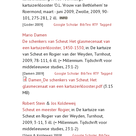
kartuizerklooster 'O.L. Vrouw van Bethlehem' te
Roermond, maart - juni 2009, Zwolle, 2009, 90-
101, 275-281, 2 ill.
[Goder 2009]
Google Scholar
BibTex
RTF
Tagged
Mario Damen
De schenkers van Scheut. Het glasmecenaat van
een kartuizerklooster, 1450-1530
,
in: De kartuize
van Scheut en Rogier van der Weyden, Turnhout,
2009, 78-111, 6 ill. (= Millennium. Tijdschrift voor
middeleeuwse studies, 23:1-2)
[Damen 2009]
Google Scholar
BibTex
RTF
Tagged
Damen_De schenkers van Scheut. Het
glasmecenaat van een kartuizerklooster.pdf
(3.15
MB)
Robert Stein
&
Jos Koldeweij
Scheut en meester Rogier
,
in: De kartuize van
Scheut en Rogier van der Weyden, Turnhout,
2009, 3-11, 3 ill. (= Millennium. Tijdschrift voor
middeleeuwse studies, 23:1-2)
[Stein & Koldeweij 2009]
Google Scholar
BibTex