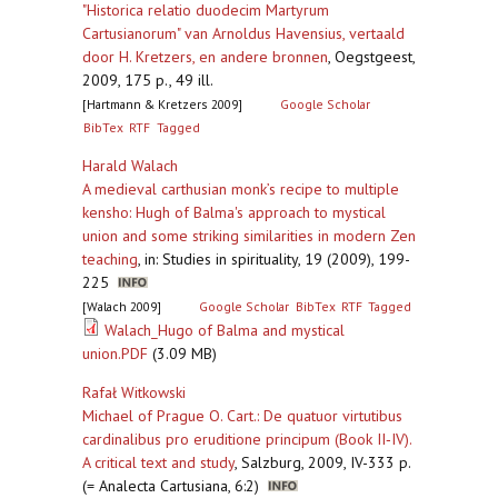
"Historica relatio duodecim Martyrum
Cartusianorum" van Arnoldus Havensius, vertaald
door H. Kretzers, en andere bronnen
,
Oegstgeest,
2009, 175 p., 49 ill.
[Hartmann & Kretzers 2009]
Google Scholar
BibTex
RTF
Tagged
Harald Walach
A medieval carthusian monk’s recipe to multiple
kensho: Hugh of Balma's approach to mystical
union and some striking similarities in modern Zen
teaching
,
in: Studies in spirituality, 19 (2009), 199-
225
[Walach 2009]
Google Scholar
BibTex
RTF
Tagged
Walach_Hugo of Balma and mystical
union.PDF
(3.09 MB)
Rafał Witkowski
Michael of Prague O. Cart.: De quatuor virtutibus
cardinalibus pro eruditione principum (Book II‐IV).
A critical text and study
,
Salzburg, 2009, IV-333 p.
(= Analecta Cartusiana, 6:2)