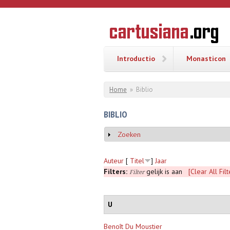
Overslaan en naar de inhoud gaan
CARTUSI
Geschiedenis
van de
kartuizerorde
in de
Nederlanden
Introductio
Monasticon
U bent hier
Home
»
Biblio
BIBLIO
Zoeken
Weergeven
Auteur
[
Titel
]
Jaar
Filters:
gelijk is aan
[Clear All Filt
Filter
U
Benoît Du Moustier