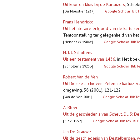
Uit koor en kluis bij de Kartuizers
,
Schiebr
[Du Moustier 1937]
Google Scholar
BibT
Frans Hendrickx
Uit het literaire erfgoed van de kartuize
Tentoonstelling ter gelegenheid van he
[Hendrickx 1984e]
Google Scholar
BibT
H. J. J. Scholtens
Uit een testament van 1436
,
in: Het boe
[Scholtens 1925b]
Google Scholar
BibT
Robert Van de Ven
Uit Diestse archieven: Zelemse kartuizers
omgeving, 38 (2001), 121-122
[Van de Ven 2001]
Google Scholar
BibTe
A. Blevi
UIt de geschiedenis van Scheut. Dl. 3: De
[Blévi 1957]
Google Scholar
BibTex
RTF
Jan De Grauwe
Uit de geschiedenis van Destelbergen, w