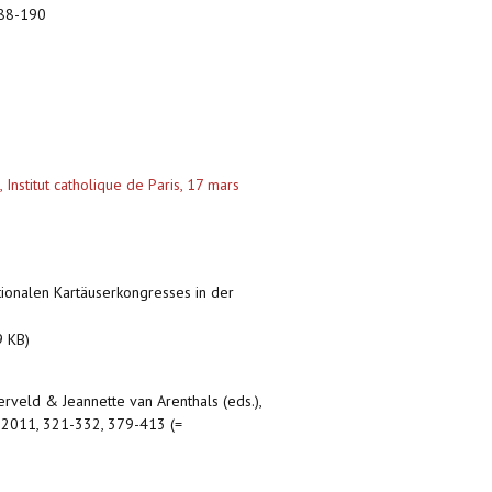
188-190
Institut catholique de Paris, 17 mars
nationalen Kartäuserkongresses in der
9 KB)
sterveld & Jeannette van Arenthals (eds.),
, 2011, 321-332, 379-413 (=