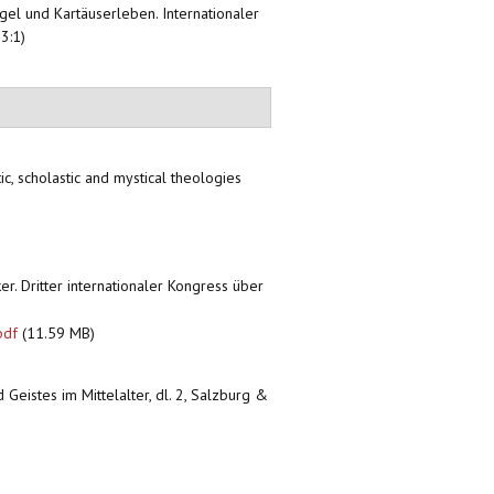
egel und Kartäuserleben. Internationaler
3:1)
tic, scholastic and mystical theologies
ker. Dritter internationaler Kongress über
pdf
(11.59 MB)
 Geistes im Mittelalter, dl. 2, Salzburg &