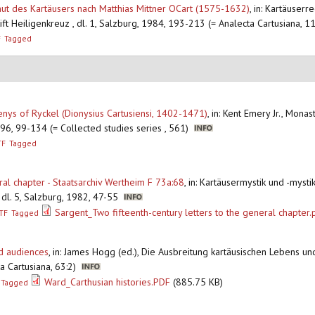
t des Kartäusers nach Matthias Mittner OCart (1575-1632)
,
in: Kartäuserr
ift Heiligenkreuz , dl. 1, Salzburg, 1984, 193-213 (= Analecta Cartusiana, 11
F
Tagged
ys of Ryckel (Dionysius Cartusiensi, 1402-1471)
,
in: Kent Emery Jr., Monas
96, 99-134 (= Collected studies series , 561)
TF
Tagged
ral chapter - Staatsarchiv Wertheim F 73a:68
,
in: Kartäusermystik und -mysti
t, dl. 5, Salzburg, 1982, 47-55
Sargent_Two fifteenth-century letters to the general chapter.
TF
Tagged
nd audiences
,
in: James Hogg (ed.), Die Ausbreitung kartäusischen Lebens und
ta Cartusiana, 63:2)
Ward_Carthusian histories.PDF
(885.75 KB)
Tagged