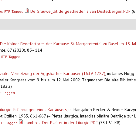
De Grauwe_Uit de geschiedenis van Destelbergen.PDF
(6
ex
RTF
Tagged
e Kölner Benefactores der Kartause St. Margaretental zu Basel im 15. Ja
ichte, 67 (2020), 85–114
RTF
Tagged
zialer Vernetzung der Aggsbacher Kartäuser (1639-1782)
,
in: James Hogg 
aler Kongress vom 9. bis zum 12. Mai 2002. Tagungsort: Die alte Bibliothek
 182:2)
F
Tagged
turgie. Erfahrungen eines Kartäusers
,
in: Hansjakob Becker & Reiner Kaczyns
t Ottilien, 1983, 661-667 (= Pietas liturgica. Interdisziplinäre Beiträge zur 
Lambres_Der Psalter in der Liturgie.PDF
(731.61 KB)
RTF
Tagged