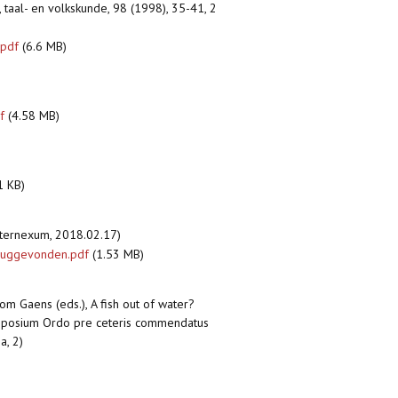
, taal- en volkskunde, 98 (1998), 35-41, 2
.pdf
(6.6 MB)
f
(4.58 MB)
1 KB)
 internexum, 2018.02.17)
eruggevonden.pdf
(1.53 MB)
om Gaens (eds.), A fish out of water?
Symposium Ordo pre ceteris commendatus
a, 2)