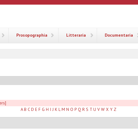
ANA
Prosopographia
Litteraria
Documentaria
ers]
A
B
C
D
E
F
G
H
I
J
K
L
M
N
O
P
Q
R
S
T
U
V
W
X
Y
Z