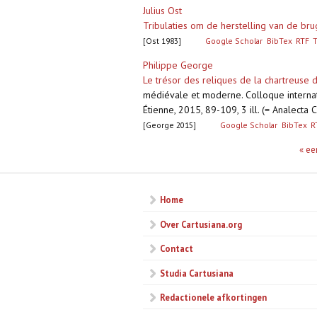
Julius Ost
Tribulaties om de herstelling van de br
[Ost 1983]
Google Scholar
BibTex
RTF
Philippe George
Le trésor des reliques de la chartreuse 
médiévale et moderne. Colloque internati
Étienne, 2015, 89-109, 3 ill. (= Analecta 
[George 2015]
Google Scholar
BibTex
R
Pagina's
« ee
Home
Over Cartusiana.org
Contact
Studia Cartusiana
Redactionele afkortingen