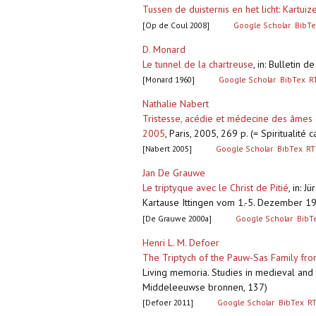
Tussen de duisternis en het licht: Kartuiz
[Op de Coul 2008]
Google Scholar
BibTe
D. Monard
Le tunnel de la chartreuse
,
in: Bulletin 
[Monard 1960]
Google Scholar
BibTex
R
Nathalie Nabert
Tristesse, acédie et médecine des âmes da
2005
,
Paris, 2005, 269 p. (= Spiritualit
[Nabert 2005]
Google Scholar
BibTex
RT
Jan De Grauwe
Le triptyque avec le Christ de Pitié
,
in: J
Kartause Ittingen vom 1.-5. Dezember 199
[De Grauwe 2000a]
Google Scholar
BibT
Henri L. M. Defoer
The Triptych of the Pauw-Sas Family fro
Living memoria. Studies in medieval and
Middeleeuwse bronnen, 137)
[Defoer 2011]
Google Scholar
BibTex
R