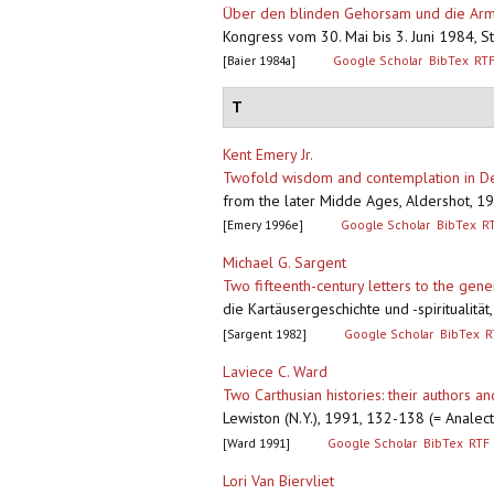
Über den blinden Gehorsam und die Armu
Kongress vom 30. Mai bis 3. Juni 1984, St
[Baier 1984a]
Google Scholar
BibTex
RT
T
Kent Emery Jr.
Twofold wisdom and contemplation in Den
from the later Midde Ages, Aldershot, 19
[Emery 1996e]
Google Scholar
BibTex
R
Michael G. Sargent
Two fifteenth-century letters to the gene
die Kartäusergeschichte und -spiritualitä
[Sargent 1982]
Google Scholar
BibTex
R
Laviece C. Ward
Two Carthusian histories: their authors a
Lewiston (N.Y.), 1991, 132-138 (= Analec
[Ward 1991]
Google Scholar
BibTex
RTF
Lori Van Biervliet