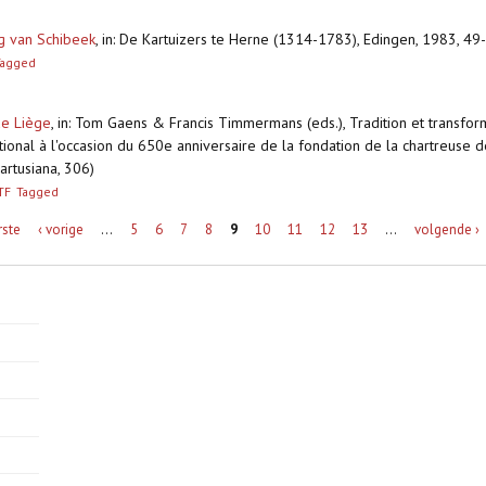
ug van Schibeek
,
in: De Kartuizers te Herne (1314-1783), Edingen, 1983, 4
Tagged
de Liège
,
in: Tom Gaens & Francis Timmermans (eds.), Tradition et transform
onal à l'occasion du 650e anniversaire de la fondation de la chartreuse d
Cartusiana, 306)
TF
Tagged
rste
‹ vorige
…
5
6
7
8
9
10
11
12
13
…
volgende ›