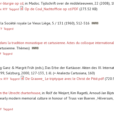
er-liturgie op cd
,
in: Madoc. Tijdschrift over de middeleeuwen, 22 (2008), 
Op de Coul_Nachtofficie op cd.PDF
(273.52 KB)
x
RTF
Tagged
de la Société royale Le Vieux Liège, 5 / 131 (1960), 512-516
TF
Tagged
ns la tradition monastique et cartusienne. Actes du colloque international, 
é cartusienne. Thèmes)
F
Tagged
ürg Ganz & Margrit Früh (eds.), Das Erbe der Kartäuser. Akten des III. Inter
9, Salzburg, 2000, 127-133, 1 ill. (= Analecta Cartusiana, 160)
De Grauwe_ Le triptyque avec le Christ de Pitié.pdf
(720.
ex
RTF
Tagged
m the Utrecht charterhouse
,
in: Rolf de Weijert, Kim Ragetli, Arnoud-Jan Bij
 early modern memorial culture in honour of Truus van Bueren , Hilversum
TF
Tagged