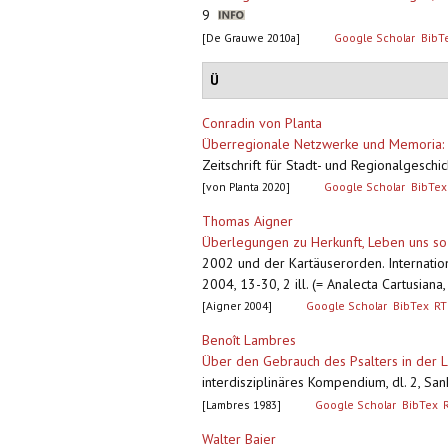
9
[De Grauwe 2010a]
Google Scholar
BibT
Ü
Conradin von Planta
Überregionale Netzwerke und Memoria: Di
Zeitschrift für Stadt- und Regionalgesch
[von Planta 2020]
Google Scholar
BibTex
Thomas Aigner
Überlegungen zu Herkunft, Leben uns so
2002 und der Kartäuserorden. Internation
2004, 13-30, 2 ill. (= Analecta Cartusiana,
[Aigner 2004]
Google Scholar
BibTex
RT
Benoît Lambres
Über den Gebrauch des Psalters in der Li
interdisziplinäres Kompendium, dl. 2, Sank
[Lambres 1983]
Google Scholar
BibTex
Walter Baier