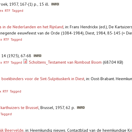
oek, 1937, 167-(1) p., 15 ill.
ex
RTF
Tagged
rs in de Nederlanden en het Rijnland
,
in: Frans Hendrickx (ed.), De Kartuize
t negende eeuwfeest van de Orde (1084-1984), Diest, 1984, 85-145 (= Die
ex
RTF
Tagged
k, 14 (1925), 67-68
Scholtens_Testament van Rombout Boom
(687.04 KB)
ex
RTF
Tagged
 boekbinders voor de Sint-Sulpitiuskerk in Diest
,
in: Oost-Brabant. Heemkun
x
RTF
Tagged
 karthuizers te Brussel
,
Brussel, 1957, 62 p.
Tagged
ijk Beervelde
,
in: Heemkundig nieuws. Contactblad van de heemkundige Kri