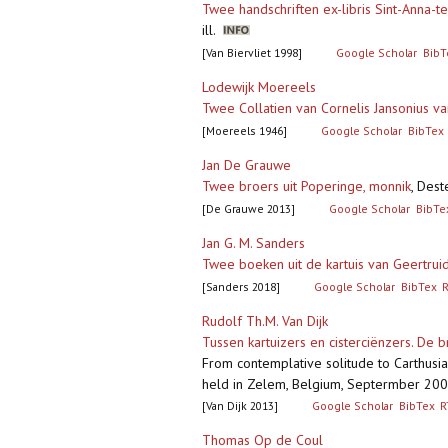
Twee handschriften ex-libris Sint-Anna-t
ill.
[Van Biervliet 1998]
Google Scholar
BibT
Lodewijk Moereels
Twee Collatien van Cornelis Jansonius 
[Moereels 1946]
Google Scholar
BibTex
Jan De Grauwe
Twee broers uit Poperinge, monnik
,
Deste
[De Grauwe 2013]
Google Scholar
BibTe
Jan G. M. Sanders
Twee boeken uit de kartuis van Geertr
[Sanders 2018]
Google Scholar
BibTex
Rudolf Th.M. Van Dijk
Tussen kartuizers en cisterciënzers. De
From contemplative solitude to Carthusi
held in Zelem, Belgium, Septermber 2008
[Van Dijk 2013]
Google Scholar
BibTex
R
Thomas Op de Coul