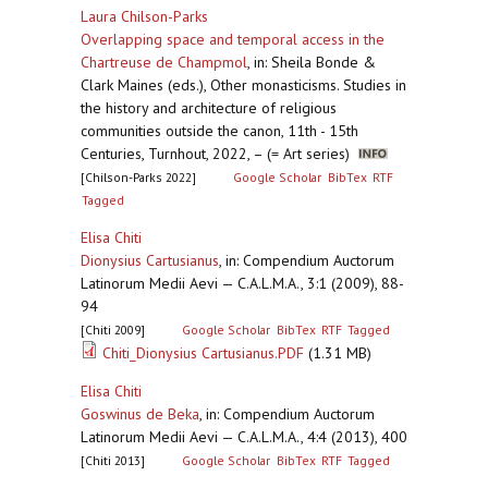
Laura Chilson-Parks
Overlapping space and temporal access in the
Chartreuse de Champmol
,
in: Sheila Bonde &
Clark Maines (eds.), Other monasticisms. Studies in
the history and architecture of religious
communities outside the canon, 11th - 15th
Centuries, Turnhout, 2022, – (= Art series)
[Chilson-Parks 2022]
Google Scholar
BibTex
RTF
Tagged
Elisa Chiti
Dionysius Cartusianus
,
in: Compendium Auctorum
Latinorum Medii Aevi — C.A.L.M.A., 3:1 (2009), 88-
94
[Chiti 2009]
Google Scholar
BibTex
RTF
Tagged
Chiti_Dionysius Cartusianus.PDF
(1.31 MB)
Elisa Chiti
Goswinus de Beka
,
in: Compendium Auctorum
Latinorum Medii Aevi — C.A.L.M.A., 4:4 (2013), 400
[Chiti 2013]
Google Scholar
BibTex
RTF
Tagged