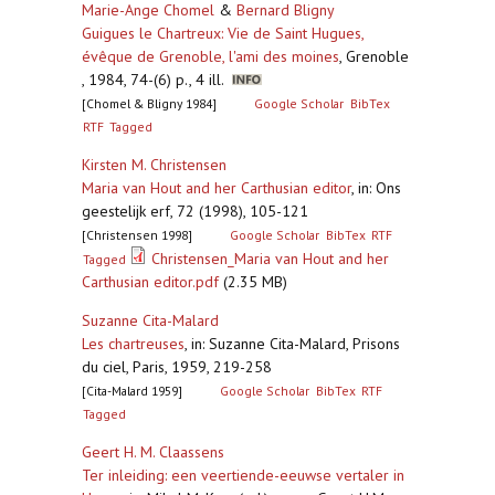
Marie-Ange Chomel
&
Bernard Bligny
Guigues le Chartreux: Vie de Saint Hugues,
évêque de Grenoble, l'ami des moines
,
Grenoble
, 1984, 74-(6) p., 4 ill.
[Chomel & Bligny 1984]
Google Scholar
BibTex
RTF
Tagged
Kirsten M. Christensen
Maria van Hout and her Carthusian editor
,
in: Ons
geestelijk erf, 72 (1998), 105-121
[Christensen 1998]
Google Scholar
BibTex
RTF
Christensen_Maria van Hout and her
Tagged
Carthusian editor.pdf
(2.35 MB)
Suzanne Cita-Malard
Les chartreuses
,
in: Suzanne Cita-Malard, Prisons
du ciel, Paris, 1959, 219-258
[Cita-Malard 1959]
Google Scholar
BibTex
RTF
Tagged
Geert H. M. Claassens
Ter inleiding: een veertiende-eeuwse vertaler in