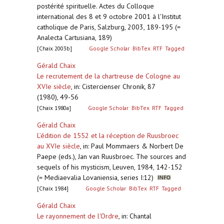
postérité spirituelle. Actes du Colloque
international des 8 et 9 octobre 2001 à l'Institut
catholique de Paris, Salzburg, 2003, 189-195 (=
Analecta Cartusiana, 189)
[Chaix 2003b]
Google Scholar
BibTex
RTF
Tagged
Gérald Chaix
Le recrutement de la chartreuse de Cologne au
XVIe siècle
,
in: Cistercienser Chronik, 87
(1980), 49-56
[Chaix 1980a]
Google Scholar
BibTex
RTF
Tagged
Gérald Chaix
L’édition de 1552 et la réception de Ruusbroec
au XVIe siècle
,
in: Paul Mommaers & Norbert De
Paepe (eds.), Jan van Ruusbroec. The sources and
sequels of his mysticism, Leuven, 1984, 142-152
(= Mediaevalia Lovaniensia, series I:12)
[Chaix 1984]
Google Scholar
BibTex
RTF
Tagged
Gérald Chaix
Le rayonnement de l'Ordre
,
in: Chantal