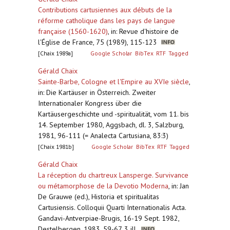
Contributions cartusiennes aux débuts de la
réforme catholique dans les pays de langue
française (1560-1620)
,
in: Revue d'histoire de
l'Église de France, 75 (1989), 115-123
[Chaix 1989a]
Google Scholar
BibTex
RTF
Tagged
Gérald Chaix
Sainte-Barbe, Cologne et l'Empire au XVIe siècle
,
in: Die Kartäuser in Österreich. Zweiter
Internationaler Kongress über die
Kartäusergeschichte und -spiritualität, vom 11. bis
14. September 1980, Aggsbach, dl. 3, Salzburg,
1981, 96-111 (= Analecta Cartusiana, 83:3)
[Chaix 1981b]
Google Scholar
BibTex
RTF
Tagged
Gérald Chaix
La réception du chartreux Lansperge. Survivance
ou métamorphose de la Devotio Moderna
,
in: Jan
De Grauwe (ed.), Historia et spiritualitas
Cartusiensis. Colloquii Quarti Internationalis Acta.
Gandavi-Antverpiae-Brugis, 16-19 Sept. 1982,
Destelbergen, 1983, 59-67, 3 ill.