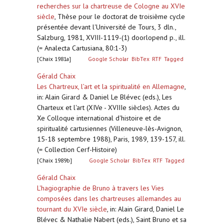
recherches sur la chartreuse de Cologne au XVIe
siècle
,
Thèse pour le doctorat de troisième cycle
présentée devant l'Université de Tours, 3 dln.,
Salzburg, 1981, XVIII-1119-(1) doorlopend p., ill.
(= Analecta Cartusiana, 80:1-3)
[Chaix 1981a]
Google Scholar
BibTex
RTF
Tagged
Gérald Chaix
Les Chartreux, l’art et la spiritualité en Allemagne
,
in: Alain Girard & Daniel Le Blévec (eds.), Les
Charteux et l'art (XIVe - XVIIIe siècles). Actes du
Xe Colloque international d'histoire et de
spiritualité cartusiennes (Villeneuve-lès-Avignon,
15-18 septembre 1988), Paris, 1989, 139-157, ill.
(= Collection Cerf-Histoire)
[Chaix 1989b]
Google Scholar
BibTex
RTF
Tagged
Gérald Chaix
L'hagiographie de Bruno à travers les Vies
composées dans les chartreuses allemandes au
tournant du XVIe siècle
,
in: Alain Girard, Daniel Le
Blévec & Nathalie Nabert (eds.), Saint Bruno et sa