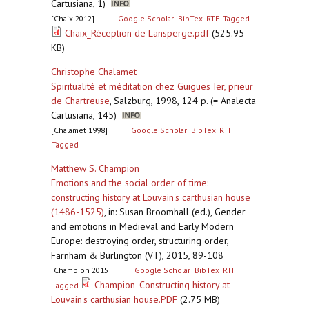
Cartusiana, 1)
[Chaix 2012]
Google Scholar
BibTex
RTF
Tagged
Chaix_Réception de Lansperge.pdf
(525.95
KB)
Christophe Chalamet
Spiritualité et méditation chez Guigues Ier, prieur
de Chartreuse
,
Salzburg, 1998, 124 p. (= Analecta
Cartusiana, 145)
[Chalamet 1998]
Google Scholar
BibTex
RTF
Tagged
Matthew S. Champion
Emotions and the social order of time:
constructing history at Louvain's carthusian house
(1486-1525)
,
in: Susan Broomhall (ed.), Gender
and emotions in Medieval and Early Modern
Europe: destroying order, structuring order,
Farnham & Burlington (VT), 2015, 89-108
[Champion 2015]
Google Scholar
BibTex
RTF
Champion_Constructing history at
Tagged
Louvain's carthusian house.PDF
(2.75 MB)