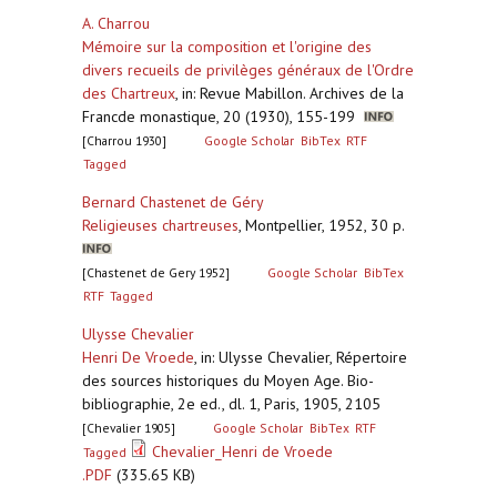
A. Charrou
Mémoire sur la composition et l'origine des
divers recueils de privilèges généraux de l'Ordre
des Chartreux
,
in: Revue Mabillon. Archives de la
Francde monastique, 20 (1930), 155-199
[Charrou 1930]
Google Scholar
BibTex
RTF
Tagged
Bernard Chastenet de Géry
Religieuses chartreuses
,
Montpellier, 1952, 30 p.
[Chastenet de Gery 1952]
Google Scholar
BibTex
RTF
Tagged
Ulysse Chevalier
Henri De Vroede
,
in: Ulysse Chevalier, Répertoire
des sources historiques du Moyen Age. Bio-
bibliographie, 2e ed., dl. 1, Paris, 1905, 2105
[Chevalier 1905]
Google Scholar
BibTex
RTF
Chevalier_Henri de Vroede
Tagged
.PDF
(335.65 KB)