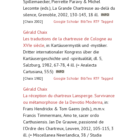
Spillemaecker, Pierrette Paravy & Michel
Lecomte (eds.), La Grande Chartreuse au-delà du
silence, Grenoble, 2002, 130-143, 18 ill.
[Chaix 2002]
Google Scholar
BibTex
RTF
Tagged
Gérald Chaix
Les traductions de la chartreuse de Cologne au
XVIe siècle
,
in: Kartäusermystik und -mystiker.
Dritter internationaler Kongress über die
Kartäusergeschichte und -spiritualität, dl. 5,
Salzburg, 1982, 67-78, 4 ill. (= Analecta
Cartusiana, 55:5)
[Chaix 1982]
Google Scholar
BibTex
RTF
Tagged
Gérald Chaix
La réception du chartreux Lansperge. Survivance
ou métamorphose de la Devotio Moderna
,
in:
Frans Hendrickx & Tom Gaens (eds.), m.m.v.
Francis Timmermans, Amo te, sacer ordo
Carthusiensis. Jan De Grauwe, passionné de
l'Ordre des Chartreux, Leuven, 2012, 105-115, 3
ill. (= Miscellanea Neerlandica, 38 / Studia