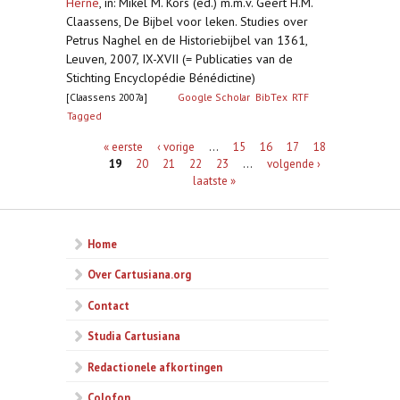
Herne
,
in: Mikel M. Kors (ed.) m.m.v. Geert H.M.
Claassens, De Bijbel voor leken. Studies over
Petrus Naghel en de Historiebijbel van 1361,
Leuven, 2007, IX-XVII (= Publicaties van de
Stichting Encyclopédie Bénédictine)
[Claassens 2007a]
Google Scholar
BibTex
RTF
Tagged
Pagina's
« eerste
‹ vorige
…
15
16
17
18
19
20
21
22
23
…
volgende ›
laatste »
Home
Over Cartusiana.org
Contact
Studia Cartusiana
Redactionele afkortingen
Colofon