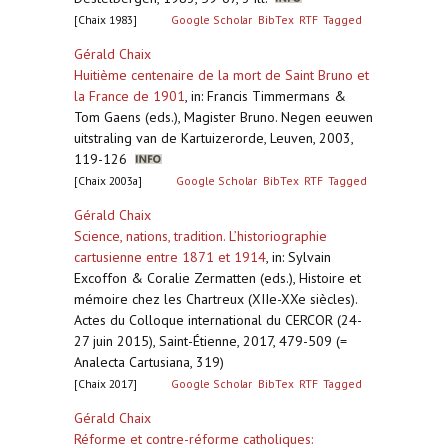
[Chaix 1983]
Google Scholar
BibTex
RTF
Tagged
Gérald Chaix
Huitième centenaire de la mort de Saint Bruno et
la France de 1901
,
in: Francis Timmermans &
Tom Gaens (eds.), Magister Bruno. Negen eeuwen
uitstraling van de Kartuizerorde, Leuven, 2003,
119-126
[Chaix 2003a]
Google Scholar
BibTex
RTF
Tagged
Gérald Chaix
Science, nations, tradition. L’historiographie
cartusienne entre 1871 et 1914
,
in: Sylvain
Excoffon & Coralie Zermatten (eds.), Histoire et
mémoire chez les Chartreux (XIIe-XXe siècles).
Actes du Colloque international du CERCOR (24-
27 juin 2015), Saint-Étienne, 2017, 479-509 (=
Analecta Cartusiana, 319)
[Chaix 2017]
Google Scholar
BibTex
RTF
Tagged
Gérald Chaix
Réforme et contre-réforme catholiques: