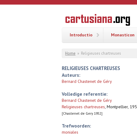
Overslaan en naar de inhoud gaan
CARTUSI
Geschiedenis
van de
kartuizerorde
in de
Nederlanden
Introductio
Monasticon
U bent hier
Home
»
Religieuses chartreuses
RELIGIEUSES CHARTREUSES
Auteurs:
Bernard Chastenet de Géry
Volledige referentie:
Bernard Chastenet de Géry
Religieuses chartreuses
,
Montpellier, 19
[Chastenet de Gery 1952]
Trefwoorden:
moniales