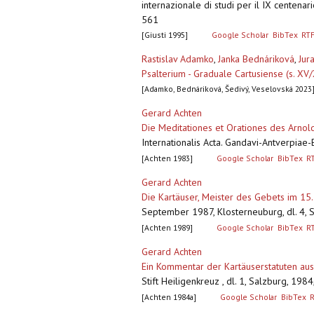
internazionale di studi per il IX centena
561
[Giusti 1995]
Google Scholar
BibTex
RT
Rastislav Adamko
,
Janka Bednáriková
,
Jur
Psalterium - Graduale Cartusiense (s. XV/
[Adamko, Bednáriková, Šedivý, Veselovská 2023
Gerard Achten
Die Meditationes et Orationes des Arnol
Internationalis Acta. Gandavi-Antverpia
[Achten 1983]
Google Scholar
BibTex
R
Gerard Achten
Die Kartäuser, Meister des Gebets im 15.
September 1987, Klosterneuburg, dl. 4, S
[Achten 1989]
Google Scholar
BibTex
R
Gerard Achten
Ein Kommentar der Kartäuserstatuten aus
Stift Heiligenkreuz , dl. 1, Salzburg, 198
[Achten 1984a]
Google Scholar
BibTex