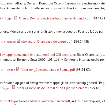
in: Joachim Alfaura, Omnium Domorum Ordinis Cartusiani a Sanctissimo Patri
ca. Adunantur in hoc libello ex variis ipsius Ordinis Cartusiani monumentis
Alfaura_Domus Sancti Bartholomaei in Hollandia.pdf
(347.35 
TF
Tagged
exandre, Mémoires pour servir à l’histoire monastique du Pays de Liège par le
Alexandre_Chartreuse de Liège.pdf
(184.04 KB)
RTF
Tagged
i sviluppi istituzionali fino alla metà del XIII secolo
,
in: Silvio Chiaberto (ed
ppo monastico, Borgone Susa, 2002, 103-116 (= Convegno internazionale per 
Alberzoni_Consuetudines e Statuta.pdf
(93.34 KB)
RTF
Tagged
in: Studiën op godsdienstig, wetenschappelijk en letterkundig gebied, 49
Albers_Dionysius de Kartuizer en zijne werken.pdf
(7.39 MB)
F
Tagged
rspronkelijke Groenendaalse verzamelhandschrift
,
in: Ons geestelijk erf, 