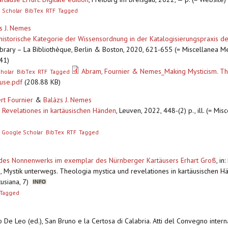
 Scholar
BibTex
RTF
Tagged
s J. Nemes
historische Kategorie der Wissensordnung in der Katalogisierungspraxis de
Library – La Bibliothèque, Berlin & Boston, 2020, 621-655 (= Miscellanea M
 41)
Abram, Fournier & Nemes_Making Mysticism. The
holar
BibTex
RTF
Tagged
ause.pdf
(208.88 KB)
rt Fournier
&
Balázs J. Nemes
 Revelationes in kartäusischen Händen
,
Leuven, 2022, 448-(2) p., ill. (= Mi
Google Scholar
BibTex
RTF
Tagged
des Nonnenwerks im exemplar des Nürnberger Kartäusers Erhart Groß
,
in
, Mystik unterwegs. Theologia mystica und revelationes in kartäusischen Hä
tusiana, 7)
Tagged
ro De Leo (ed.), San Bruno e la Certosa di Calabria. Atti del Convegno intern