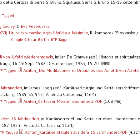
rio della Certosa di Serra S. Bruno, Squillace, Serra S. Bruno 15-18 settem
F
Tagged
aj Šedivý
&
Eva Veselovská
XVI). Liturgicko-muzikologická štúdia a faksimile
,
Ružomberok [Slovensko / 
]
Google Scholar
BibTex
RTF
Tagged
di von Alfeld wiederentdeckt
,
in: Jan De Grauwe (ed.), Historia et spiritualita
e-Brugis, 16-19 Sept. 1982, Destelbergen, 1983, 15-20
Achten_ Die Meditationes et Orationes des Arnoldi von Alfeld
TF
Tagged
 Jahrhundert
,
in: James Hogg (ed.), Kartäuserliturgie und Kartäuserschrifttum
alzburg, 1989, 85-94 (= Analecta Cartusiana, 116:4)
Achten_Kartäuser Meister des Gebets.PDF
(1.08 MB)
TF
Tagged
 dem 15. Jahrhundert
,
in: Kartäuserregel und Kartäuserleben. International
4, 187-192 (= Analecta Cartusiana, 113:1)
Achten_Kartäuserstatuten aus dem 15. Jahrhundert.PDF
(4.32
RTF
Tagged