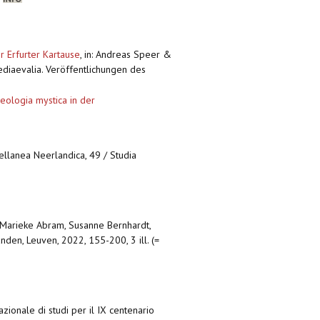
r Erfurter Kartause
,
in: Andreas Speer &
ediaevalia. Veröffentlichungen des
ologia mystica in der
scellanea Neerlandica, 49 / Studia
: Marieke Abram, Susanne Bernhardt,
nden, Leuven, 2022, 155-200, 3 ill. (=
azionale di studi per il IX centenario