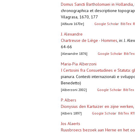
Domus Sancti Bartholomaei in Hollandia
,
chronographica et descriptione topographi
Vilagrasa, 1670, 177
[Alfaura 1670e]
Google Scholar
BibTex
R
J. Alexandre
Chartreuse de Liège - Hommes
,
in: J. Al
64-66
[Alexandre 1876]
Google Scholar
BibTex
Maria-Pia Alberzoni
I Certosini fra Consuetudines e Statuta: gl
pianura. Contesti internazionali e svilu
Benedetto)
[Alberzoni 2002]
Google Scholar
BibTex
P. Albers
Dionysius den Kartuizer en zijne werken
,
[Albers 1897]
Google Scholar
BibTex
RT
Jos Alaerts
Ruusbroecs bezoek aan Herne en het oo