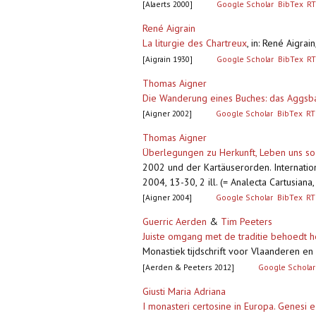
[Alaerts 2000]
Google Scholar
BibTex
RT
René Aigrain
La liturgie des Chartreux
,
in: René Aigrai
[Aigrain 1930]
Google Scholar
BibTex
RT
Thomas Aigner
Die Wanderung eines Buches: das Aggsba
[Aigner 2002]
Google Scholar
BibTex
RT
Thomas Aigner
Überlegungen zu Herkunft, Leben uns so
2002 und der Kartäuserorden. Internation
2004, 13-30, 2 ill. (= Analecta Cartusiana,
[Aigner 2004]
Google Scholar
BibTex
RT
Guerric Aerden
&
Tim Peeters
Juiste omgang met de traditie behoedt 
Monastiek tijdschrift voor Vlaanderen en 
[Aerden & Peeters 2012]
Google Scholar
Giusti Maria Adriana
I monasteri certosine in Europa. Genesi e 