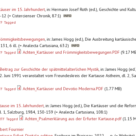
rtäuser im 15. Jahrhundert
,
in: Hermann Josef Roth (ed.), Geschichte und Kul
12 (= Cistercienser Chronik, 87:1)
TF
Tagged
n Frömmigkeitsbewegungen
,
in: James Hogg (ed.), Die Ausbreitung kartäusische
131, 6 ill. (= Analecta Cartusiana, 63:2)
Achten_Kartäuser und Frömmigkeitsbewegungen.PDF
(9.17 M
TF
Tagged
eitrag zur Geschichte der spätmittelalterlichen Mystik
,
in: James Hogg (ed.
 2. Juni 1991 veranstaltet vom Freundeskreis der Kartause Astheim, dl. 2, 
Achten_Kartäuser und Devotio Moderna.PDF
(1.77 MB)
TF
Tagged
tause im 15. Jahrhundert
,
in: James Hogg (ed.), Die Kartäuser und die Refor
. 1, Salzburg, 1984, 150-159 (= Analecta Cartusiana, 108:1)
Achten_Psalmerklärung aus der Erfurter Kartause.pdf
(1.15 
RTF
Tagged
lbert Fournier
tause Erfurt. Digitale edition
,
Freiburg im Breisgau, 2022, — p. (= Website