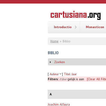
Overslaan en naar de inhoud gaan
CARTUSI
Geschiedenis
van de
kartuizerorde
in de
Nederlanden
Introductio
Monasticon
U bent hier
Home
»
Biblio
BIBLIO
Zoeken
Weergeven
[
Auteur
]
Titel
Jaar
Filters:
gelijk is aan
[Clear All Filt
Filter
A
Joachim Alfaura