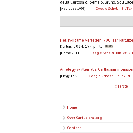
della Certosa di Serra S. Bruno, Squillac
[Abbruzzo 1995]
Google Scholar
BibTex
.
...
Het zwijzame verleden. 700 jaar kartuiz
Kartuis, 2014, 194 p., ill.
[Herne 2014]
Google Scholar
BibTex
RT
...
An elegy written at a Carthusian monaster
[Elegy 1777]
Google Scholar
BibTex
RTF
Pagina's
« eerste
Home
Over Cartusiana.org
Contact