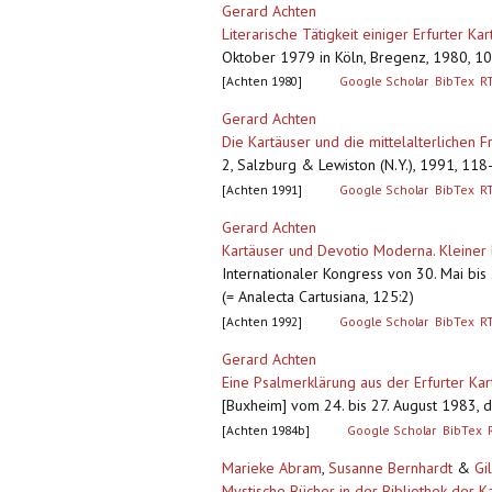
Gerard Achten
Literarische Tätigkeit einiger Erfurter Ka
Oktober 1979 in Köln, Bregenz, 1980, 10-
[Achten 1980]
Google Scholar
BibTex
R
Gerard Achten
Die Kartäuser und die mittelalterliche
2, Salzburg & Lewiston (N.Y.), 1991, 118-
[Achten 1991]
Google Scholar
BibTex
R
Gerard Achten
Kartäuser und Devotio Moderna. Kleiner B
Internationaler Kongress von 30. Mai bis
(= Analecta Cartusiana, 125:2)
[Achten 1992]
Google Scholar
BibTex
R
Gerard Achten
Eine Psalmerklärung aus der Erfurter Kar
[Buxheim] vom 24. bis 27. August 1983, dl
[Achten 1984b]
Google Scholar
BibTex
Marieke Abram
,
Susanne Bernhardt
&
Gi
Mystische Bücher in der Bibliothek der Kar