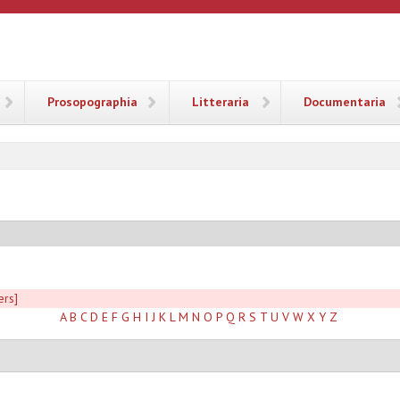
ANA
Prosopographia
Litteraria
Documentaria
ers]
A
B
C
D
E
F
G
H
I
J
K
L
M
N
O
P
Q
R
S
T
U
V
W
X
Y
Z