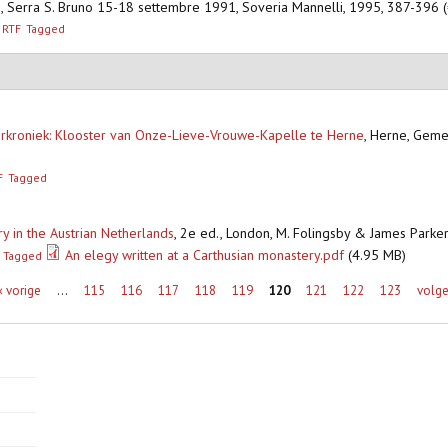
e, Serra S. Bruno 15-18 settembre 1991, Soveria Mannelli, 1995, 387-396 (= 
RTF
Tagged
erkroniek: Klooster van Onze-Lieve-Vrouwe-Kapelle te Herne
,
Herne, Geme
F
Tagged
y in the Austrian Netherlands
,
2e ed., London, M. Folingsby & James Parker,
An elegy written at a Carthusian monastery.pdf
(4.95 MB)
Tagged
‹ vorige
…
115
116
117
118
119
120
121
122
123
volge