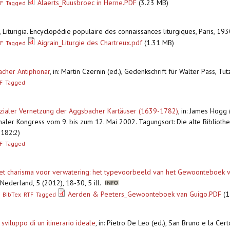
Alaerts_Ruusbroec in Herne.PDF
(3.23 MB)
F
Tagged
n, Liturigia. Encyclopédie populaire des connaissances liturgiques, Paris, 1
Aigrain_Liturgie des Chartreux.pdf
(1.31 MB)
F
Tagged
cher Antiphonar
,
in: Martin Czernin (ed.), Gedenkschrift für Walter Pass, T
F
Tagged
zialer Vernetzung der Aggsbacher Kartäuser (1639-1782)
,
in: James Hogg 
aler Kongress vom 9. bis zum 12. Mai 2002. Tagungsort: Die alte Bibliothek
 182:2)
F
Tagged
het charisma voor verwatering: het typevoorbeeld van het Gewoonteboek v
Nederland, 5 (2012), 18-30, 5 ill.
Aerden & Peeters_Gewoonteboek van Guigo.PDF
(1
BibTex
RTF
Tagged
sviluppo di un itinerario ideale
,
in: Pietro De Leo (ed.), San Bruno e la Cer