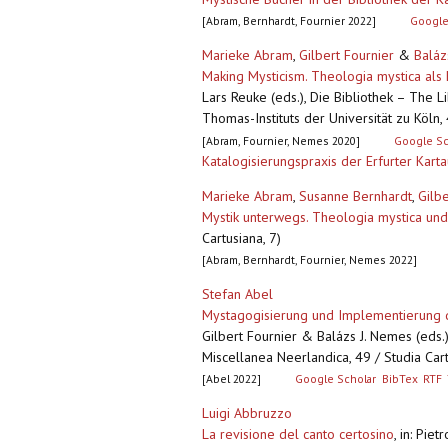
[Abram, Bernhardt, Fournier 2022]
Google
Marieke Abram
,
Gilbert Fournier
&
Baláz
Making Mysticism. Theologia mystica als 
Lars Reuke (eds.), Die Bibliothek – The 
Thomas-Instituts der Universität zu Köln,
[Abram, Fournier, Nemes 2020]
Google Sc
Katalogisierungspraxis der Erfurter Kart
Marieke Abram
,
Susanne Bernhardt
,
Gilbe
Mystik unterwegs. Theologia mystica und
Cartusiana, 7)
[Abram, Bernhardt, Fournier, Nemes 2022]
Stefan Abel
Mystagogisierung und Implementierung 
Gilbert Fournier & Balázs J. Nemes (eds.)
Miscellanea Neerlandica, 49 / Studia Car
[Abel 2022]
Google Scholar
BibTex
RTF
Luigi Abbruzzo
La revisione del canto certosino
,
in: Piet