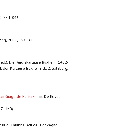
930, 841-846
utzing, 2002, 157-160
(ed.), Die Reichskartause Buxheim 1402-
 der Kartause Buxheim, dl. 2, Salzburg,
an Guigo de Kartuizer
,
in: De Kovel.
.71 MB)
tosa di Calabria. Atti del Convegno