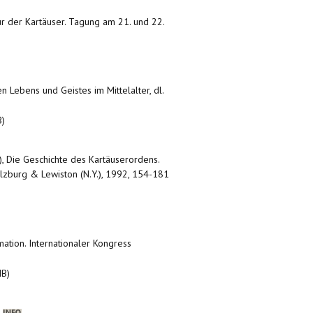
tur der Kartäuser. Tagung am 21. und 22.
n Lebens und Geistes im Mittelalter, dl.
B)
), Die Geschichte des Kartäuserordens.
Salzburg & Lewiston (N.Y.), 1992, 154-181
mation. Internationaler Kongress
MB)
)