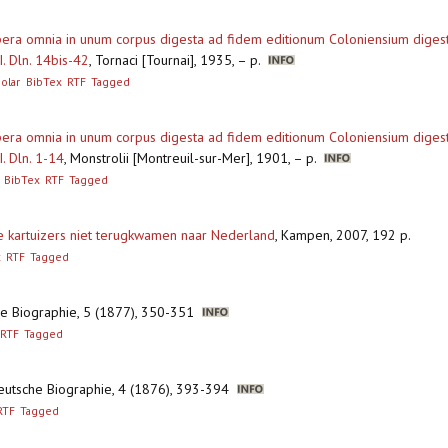
i Opera omnia in unum corpus digesta ad fidem editionum Coloniensium dige
I. Dln. 14bis-42
,
Tornaci [Tournai], 1935, – p.
olar
BibTex
RTF
Tagged
i Opera omnia in unum corpus digesta ad fidem editionum Coloniensium dige
. Dln. 1-14
,
Monstrolii [Montreuil-sur-Mer], 1901, – p.
BibTex
RTF
Tagged
e kartuizers niet terugkwamen naar Nederland
,
Kampen, 2007, 192 p.
x
RTF
Tagged
he Biographie, 5 (1877), 350-351
RTF
Tagged
Deutsche Biographie, 4 (1876), 393-394
RTF
Tagged