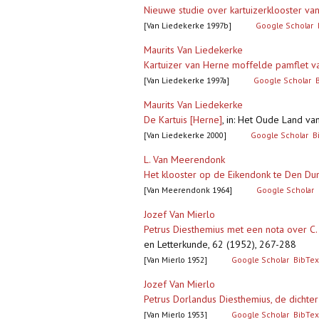
Nieuwe studie over kartuizerklooster v
[Van Liedekerke 1997b]
Google Scholar
Maurits Van Liedekerke
Kartuizer van Herne moffelde pamflet v
[Van Liedekerke 1997a]
Google Scholar
Maurits Van Liedekerke
De Kartuis [Herne]
,
in: Het Oude Land va
[Van Liedekerke 2000]
Google Scholar
B
L. Van Meerendonk
Het klooster op de Eikendonk te Den D
[Van Meerendonk 1964]
Google Scholar
Jozef Van Mierlo
Petrus Diesthemius met een nota over C.
en Letterkunde, 62 (1952), 267-288
[Van Mierlo 1952]
Google Scholar
BibTex
Jozef Van Mierlo
Petrus Dorlandus Diesthemius, de dichter 
[Van Mierlo 1953]
Google Scholar
BibTex