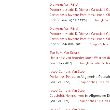
Dionysius Van Rijkel
Doctoris ecstatici D. Dionysii Cartusian
Cartusiensis favente Pont. Max. Leone XII
[DCOO (14bis-32) 1902-1935]
Google Sch
Dionysius Van Rijkel
Doctoris ecstatici D. Dionysii Cartusian
Cartusiensis favente Pont. Max. Leone XIII
[DCOO (1-14) 1896-1901]
Google Scholar
Ton H. M. Van Schaik
Het kroost van broeder Joost. Waarom d
[Van Schaik 2007]
Google Scholar
BibTe
Jacob Cornelis Van Slee
Dorlandus, Petrus
,
in: Allgemeine Deutsc
[Van Slee 1877a]
Google Scholar
BibTex
Jacob Cornelis Van Slee
Coesfeldt, Heinrich von
,
in: Allgemeine 
[Van Slee 1876]
Google Scholar
BibTex
Jacob Cornelis Van Slee