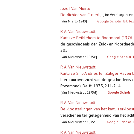
Jozef Van Mierlo
De dichter van Elckerlijc
,
in: Verslagen e
[Van Mierlo 1940]
Google Scholar
BibTex
P. A. Van Nieuwstadt
Kartuize Bethlehem te Roermond (1376
de geschiedenis der Zuid- en Noordnederl
205
[Van Nieuwstadt 1975c]
Google Scholar
P. A. Van Nieuwstadt
Kartuize Sint-Andries ter Zaliger Haven
literatuuroverzicht van de geschiedenis d
Rozemond), Delft, 1975, 211-214
[Van Nieuwstadt 1975d]
Google Scholar
P. A. Van Nieuwstadt
De kloosterlingen van het kartuizerkloost
verschenen ter gelegenheid van het acht
[Van Nieuwstadt 1975a]
Google Scholar
P. A. Van Nieuwstadt