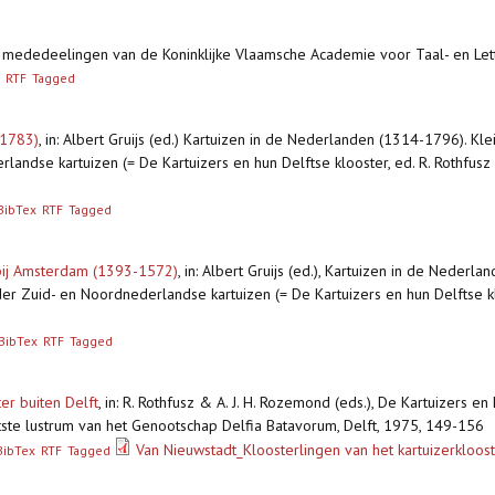
n mededeelingen van de Koninklijke Vlaamsche Academie voor Taal- en Le
RTF
Tagged
-1783)
,
in: Albert Gruijs (ed.) Kartuizen in de Nederlanden (1314-1796). Kle
andse kartuizen (= De Kartuizers en hun Delftse klooster, ed. R. Rothfusz 
BibTex
RTF
Tagged
 bij Amsterdam (1393-1572)
,
in: Albert Gruijs (ed.), Kartuizen in de Nederl
er Zuid- en Noordnederlandse kartuizen (= De Kartuizers en hun Delftse kloo
BibTex
RTF
Tagged
er buiten Delft
,
in: R. Rothfusz & A. J. H. Rozemond (eds.), De Kartuizers en
ste lustrum van het Genootschap Delfia Batavorum, Delft, 1975, 149-156
Van Nieuwstadt_Kloosterlingen van het kartuizerkloost
BibTex
RTF
Tagged