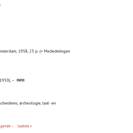
msterdam, 1958, 23 p. (= Mededelingen
(1930), –
chiedenis, archeologie, taal- en
lgende ›
laatste »