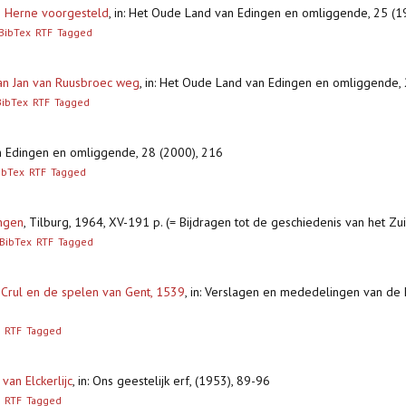
an Herne voorgesteld
,
in: Het Oude Land van Edingen en omliggende, 25 (
BibTex
RTF
Tagged
an Jan van Ruusbroec weg
,
in: Het Oude Land van Edingen en omliggende, 
BibTex
RTF
Tagged
n Edingen en omliggende, 28 (2000), 216
ibTex
RTF
Tagged
ungen
,
Tilburg, 1964, XV-191 p. (= Bijdragen tot de geschiedenis van het Z
BibTex
RTF
Tagged
 Crul en de spelen van Gent, 1539
,
in: Verslagen en mededelingen van de 
RTF
Tagged
van Elckerlijc
,
in: Ons geestelijk erf, (1953), 89-96
RTF
Tagged