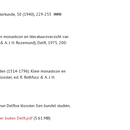
tterkunde, 50 (1940), 229-253
in monasticon en literatuuroverzicht van
& A. J. H. Rozemond), Delft, 1975, 200-
anden (1314-1796). Klein monasticon en
ster, ed. R. Rothfusz & A. J. H.
 hun Delftse klooster. Een bundel studiën,
er buiten Delft.pdf
(5.61 MB)