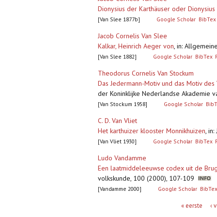
Dionysius der Karthäuser oder Dionysiu
[Van Slee 1877b]
Google Scholar
BibTex
Jacob Cornelis Van Slee
Kalkar, Heinrich Aeger von
,
in: Allgemein
[Van Slee 1882]
Google Scholar
BibTex
Theodorus Cornelis Van Stockum
Das Jedermann-Motiv und das Motiv des
der Koninklijke Nederlandse Akademie van
[Van Stockum 1958]
Google Scholar
Bib
C. D. Van Vliet
Het karthuizer klooster Monnikhuizen
,
in
[Van Vliet 1930]
Google Scholar
BibTex
Ludo Vandamme
Een laatmiddeleeuwse codex uit de Brugs
volkskunde, 100 (2000), 107-109
[Vandamme 2000]
Google Scholar
BibTe
Pagina's
« eerste
‹ 