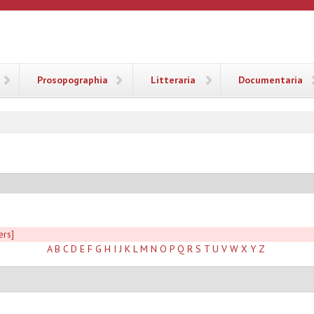
ANA
Prosopographia
Litteraria
Documentaria
ers]
A
B
C
D
E
F
G
H
I
J
K
L
M
N
O
P
Q
R
S
T
U
V
W
X
Y
Z