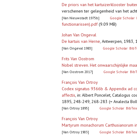
De priors van het kartuizerklooster buite
verschenen ter gelegenheid van het acht
[Van Nieuwstadt 1975b]
Google Scholar
functionarissen).pdf
(9.09 MB)
Johan Van Ongeval
De kartuis van Herne
,
Antwerpen, 1983, 16
[Van Ongeval 1983]
Google Scholar
BibT
Frits Van Oostrom
Nobel streven. Het onwaarschijnlijke m
[Van Oostrom 2017]
Google Scholar
Bib
François Van Ortroy
Codex signatus 9366b & Appendix ad cod.
affectis
,
in: Albert Poncelet, Catalogus c
1895, 248-249, 268-283 (= Analecta Bol
[Van Ortroy 1895]
Google Scholar
BibTex
François Van Ortroy
Martyrum monachorum Carthusianorum in A
[Van Ortroy 1903]
Google Scholar
BibTex