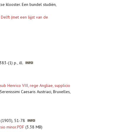
tse klooster. Een bundel studiën,
Delft (met een lijjst van de
83-(1) p., ill.
b Henrico VIII, rege Angliae, supplicio
erenissimi Caesaris Austriaci, Bruxelles,
22 (1903), 51-78
sio minor.PDF
(3.38 MB)