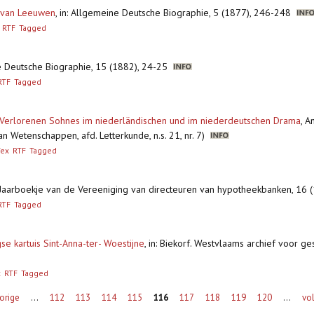
s van Leeuwen
,
in: Allgemeine Deutsche Biographie, 5 (1877), 246-248
RTF
Tagged
e Deutsche Biographie, 15 (1882), 24-25
RTF
Tagged
 Verlorenen Sohnes im niederländischen und im niederdeutschen Drama
,
A
 Wetenschappen, afd. Letterkunde, n.s. 21, nr. 7)
Tex
RTF
Tagged
: Jaarboekje van de Vereeniging van directeuren van hypotheekbanken, 16 
RTF
Tagged
e kartuis Sint-Anna-ter- Woestijne
,
in: Biekorf. Westvlaams archief voor ges
x
RTF
Tagged
vorige
…
112
113
114
115
116
117
118
119
120
…
vo