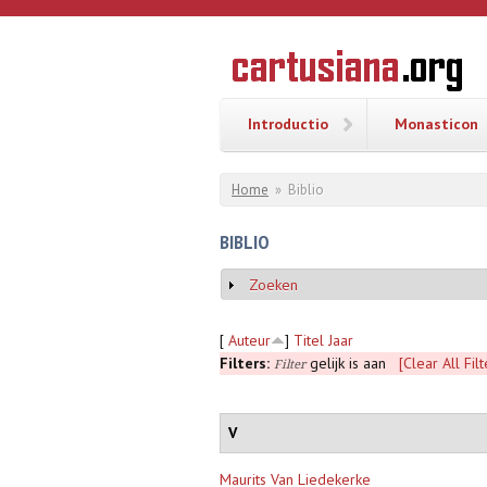
Overslaan en naar de inhoud gaan
CARTUSI
Geschiedenis
van de
kartuizerorde
in de
Nederlanden
Introductio
Monasticon
U bent hier
Home
»
Biblio
BIBLIO
Zoeken
Weergeven
[
Auteur
]
Titel
Jaar
Filters:
gelijk is aan
[Clear All Filt
Filter
V
Maurits Van Liedekerke