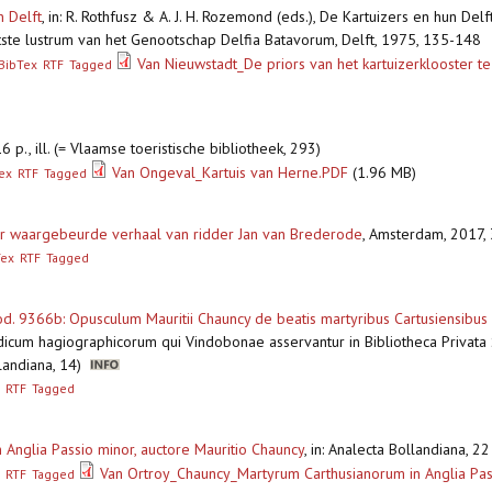
n Delft
,
in: R. Rothfusz & A. J. H. Rozemond (eds.), De Kartuizers en hun Delf
ste lustrum van het Genootschap Delfia Batavorum, Delft, 1975, 135-148
Van Nieuwstadt_De priors van het kartuizerklooster te 
BibTex
RTF
Tagged
 p., ill. (= Vlaamse toeristische bibliotheek, 293)
Van Ongeval_Kartuis van Herne.PDF
(1.96 MB)
ex
RTF
Tagged
aar waargebeurde verhaal van ridder Jan van Brederode
,
Amsterdam, 2017, 3
Tex
RTF
Tagged
 9366b: Opusculum Mauritii Chauncy de beatis martyribus Cartusiensibus su
odicum hagiographicorum qui Vindobonae asservantur in Bibliotheca Privata S
landiana, 14)
RTF
Tagged
nglia Passio minor, auctore Mauritio Chauncy
,
in: Analecta Bollandiana, 
Van Ortroy_Chauncy_Martyrum Carthusianorum in Anglia Pas
RTF
Tagged