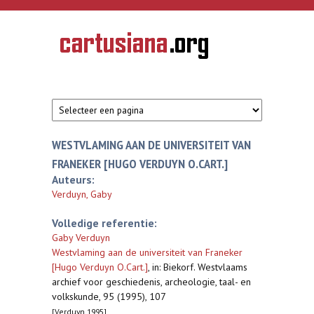
Overslaan en naar de inhoud gaan
CARTUSIANA
Geschiedenis
van de
kartuizerorde
in de
Nederlanden
WESTVLAMING AAN DE UNIVERSITEIT VAN
FRANEKER [HUGO VERDUYN O.CART.]
Auteurs:
Verduyn, Gaby
Volledige referentie:
Gaby Verduyn
Westvlaming aan de universiteit van Franeker
[Hugo Verduyn O.Cart.]
,
in: Biekorf. Westvlaams
archief voor geschiedenis, archeologie, taal- en
volkskunde, 95 (1995), 107
[Verduyn 1995]