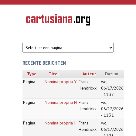
Overslaan en naar de inhoud gaan
CARTUSIANA
Geschiedenis
van de
kartuizerorde
in de
Nederlanden
RECENTE BERICHTEN
Type
Titel
Auteur
Datum
Pagina
Nomina propria Y
Frans
wo,
Hendrickx
06/17/2026
- 11:37
Pagina
Nomina propria H
Frans
wo,
Hendrickx
06/17/2026
- 11:31
Pagina
Nomina propria I
Frans
wo,
Hendrickx
06/17/2026
- 11:23