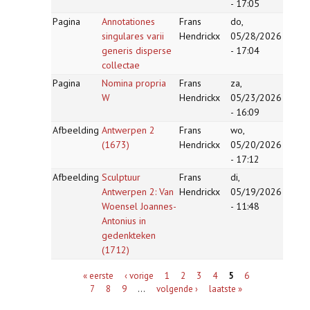
- 17:05
Pagina
Annotationes
Frans
do,
singulares varii
Hendrickx
05/28/2026
generis disperse
- 17:04
collectae
Pagina
Nomina propria
Frans
za,
W
Hendrickx
05/23/2026
- 16:09
Afbeelding
Antwerpen 2
Frans
wo,
(1673)
Hendrickx
05/20/2026
- 17:12
Afbeelding
Sculptuur
Frans
di,
Antwerpen 2: Van
Hendrickx
05/19/2026
Woensel Joannes-
- 11:48
Antonius in
gedenkteken
(1712)
Pagina's
« eerste
‹ vorige
1
2
3
4
5
6
7
8
9
…
volgende ›
laatste »