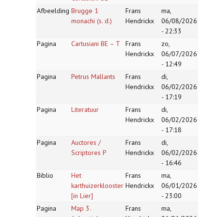
Afbeelding
Brugge 1
Frans
ma,
monachi (s. d.)
Hendrickx
06/08/2026
- 22:33
Pagina
Cartusiani BE – T
Frans
zo,
Hendrickx
06/07/2026
- 12:49
Pagina
Petrus Mallants
Frans
di,
Hendrickx
06/02/2026
- 17:19
Pagina
Literatuur
Frans
di,
Hendrickx
06/02/2026
- 17:18
Pagina
Auctores /
Frans
di,
Scriptores P
Hendrickx
06/02/2026
- 16:46
Biblio
Het
Frans
ma,
karthuizerklooster
Hendrickx
06/01/2026
[in Lier]
- 23:00
Pagina
Map 3.
Frans
ma,