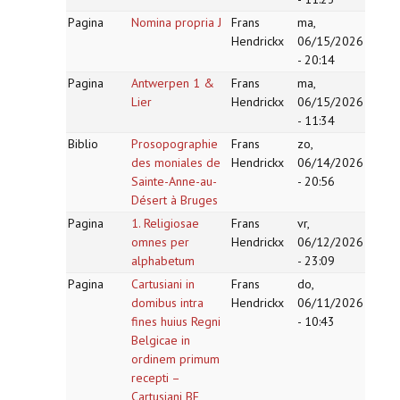
Pagina
Nomina propria J
Frans
ma,
Hendrickx
06/15/2026
- 20:14
Pagina
Antwerpen 1 &
Frans
ma,
Lier
Hendrickx
06/15/2026
- 11:34
Biblio
Prosopographie
Frans
zo,
des moniales de
Hendrickx
06/14/2026
Sainte-Anne-au-
- 20:56
Désert à Bruges
Pagina
1. Religiosae
Frans
vr,
omnes per
Hendrickx
06/12/2026
alphabetum
- 23:09
Pagina
Cartusiani in
Frans
do,
domibus intra
Hendrickx
06/11/2026
fines huius Regni
- 10:43
Belgicae in
ordinem primum
recepti –
Cartusiani BE