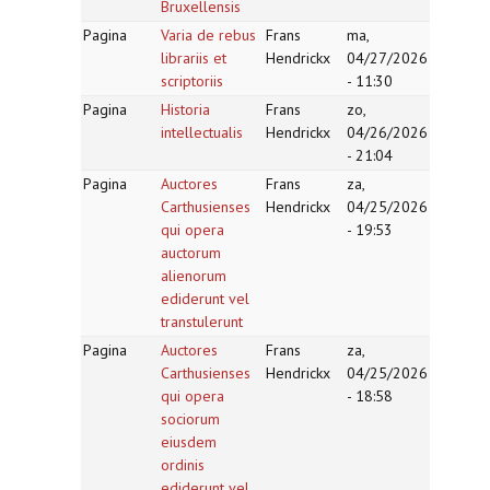
Bruxellensis
Pagina
Varia de rebus
Frans
ma,
librariis et
Hendrickx
04/27/2026
scriptoriis
- 11:30
Pagina
Historia
Frans
zo,
intellectualis
Hendrickx
04/26/2026
- 21:04
Pagina
Auctores
Frans
za,
Carthusienses
Hendrickx
04/25/2026
qui opera
- 19:53
auctorum
alienorum
ediderunt vel
transtulerunt
Pagina
Auctores
Frans
za,
Carthusienses
Hendrickx
04/25/2026
qui opera
- 18:58
sociorum
eiusdem
ordinis
ediderunt vel