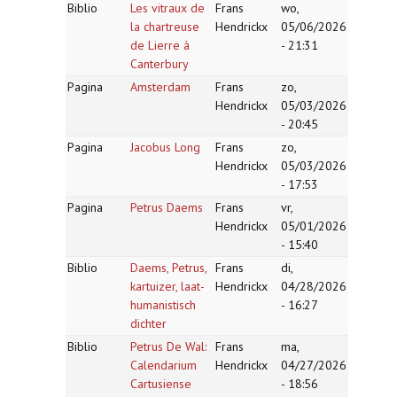
Biblio
Les vitraux de
Frans
wo,
la chartreuse
Hendrickx
05/06/2026
de Lierre à
- 21:31
Canterbury
Pagina
Amsterdam
Frans
zo,
Hendrickx
05/03/2026
- 20:45
Pagina
Jacobus Long
Frans
zo,
Hendrickx
05/03/2026
- 17:53
Pagina
Petrus Daems
Frans
vr,
Hendrickx
05/01/2026
- 15:40
Biblio
Daems, Petrus,
Frans
di,
kartuizer, laat-
Hendrickx
04/28/2026
humanistisch
- 16:27
dichter
Biblio
Petrus De Wal:
Frans
ma,
Calendarium
Hendrickx
04/27/2026
Cartusiense
- 18:56