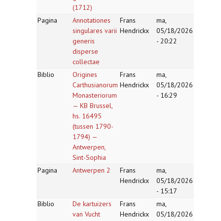
(1712)
Pagina
Annotationes
Frans
ma,
singulares varii
Hendrickx
05/18/2026
generis
- 20:22
disperse
collectae
Biblio
Origines
Frans
ma,
Carthusianorum
Hendrickx
05/18/2026
Monasteriorum
- 16:29
— KB Brussel,
hs. 16495
(tussen 1790-
1794) —
Antwerpen,
Sint-Sophia
Pagina
Antwerpen 2
Frans
ma,
Hendrickx
05/18/2026
- 15:17
Biblio
De kartuizers
Frans
ma,
van Vucht
Hendrickx
05/18/2026