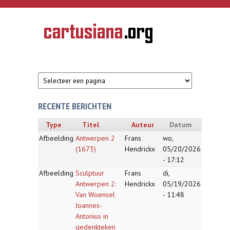
Overslaan en naar de inhoud gaan
CARTUSIANA
Geschiedenis
van de
kartuizerorde
in de
Nederlanden
RECENTE BERICHTEN
Type
Titel
Auteur
Datum
Afbeelding
Antwerpen 2
Frans
wo,
(1673)
Hendrickx
05/20/2026
- 17:12
Afbeelding
Sculptuur
Frans
di,
Antwerpen 2:
Hendrickx
05/19/2026
Van Woensel
- 11:48
Joannes-
Antonius in
gedenkteken