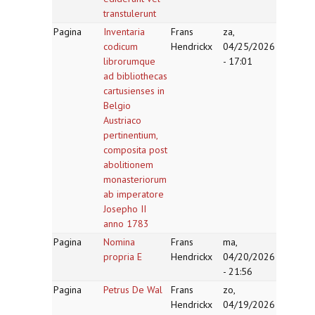
transtulerunt
Pagina
Inventaria
Frans
za,
codicum
Hendrickx
04/25/2026
librorumque
- 17:01
ad bibliothecas
cartusienses in
Belgio
Austriaco
pertinentium,
composita post
abolitionem
monasteriorum
ab imperatore
Josepho II
anno 1783
Pagina
Nomina
Frans
ma,
propria E
Hendrickx
04/20/2026
- 21:56
Pagina
Petrus De Wal
Frans
zo,
Hendrickx
04/19/2026