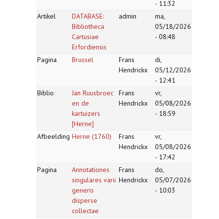
- 11:32
Artikel
DATABASE:
admin
ma,
Bibliotheca
05/18/2026
Cartusiae
- 08:48
Erfordiensis
Pagina
Brussel
Frans
di,
Hendrickx
05/12/2026
- 12:41
Biblio
Jan Ruusbroec
Frans
vr,
en de
Hendrickx
05/08/2026
kartuizers
- 18:59
[Herne]
Afbeelding
Herne (1760)
Frans
vr,
Hendrickx
05/08/2026
- 17:42
Pagina
Annotationes
Frans
do,
singulares varii
Hendrickx
05/07/2026
generis
- 10:03
disperse
collectae