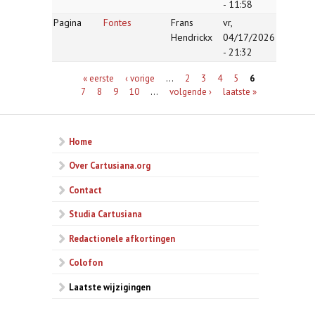
- 11:58
Pagina
Fontes
Frans
vr,
Hendrickx
04/17/2026
- 21:32
Pagina's
« eerste
‹ vorige
…
2
3
4
5
6
7
8
9
10
…
volgende ›
laatste »
Home
Over Cartusiana.org
Contact
Studia Cartusiana
Redactionele afkortingen
Colofon
Laatste wijzigingen