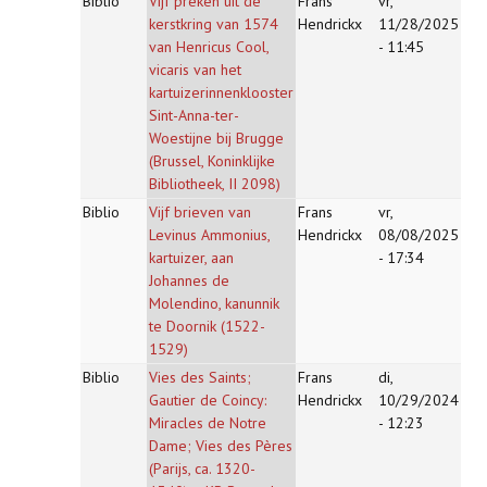
Biblio
Vijf preken uit de
Frans
vr,
kerstkring van 1574
Hendrickx
11/28/2025
van Henricus Cool,
- 11:45
vicaris van het
kartuizerinnenklooster
Sint-Anna-ter-
Woestijne bij Brugge
(Brussel, Koninklijke
Bibliotheek, II 2098)
Biblio
Vijf brieven van
Frans
vr,
Levinus Ammonius,
Hendrickx
08/08/2025
kartuizer, aan
- 17:34
Johannes de
Molendino, kanunnik
te Doornik (1522-
1529)
Biblio
Vies des Saints;
Frans
di,
Gautier de Coincy:
Hendrickx
10/29/2024
Miracles de Notre
- 12:23
Dame; Vies des Pères
(Parijs, ca. 1320-