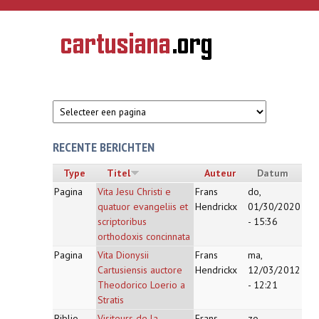
Overslaan en naar de inhoud gaan
CARTUSIANA
Geschiedenis
van de
kartuizerorde
in de
Nederlanden
RECENTE BERICHTEN
Type
Titel
Auteur
Datum
Pagina
Vita Jesu Christi e
Frans
do,
quatuor evangeliis et
Hendrickx
01/30/2020
scriptoribus
- 15:36
orthodoxis concinnata
Pagina
Vita Dionysii
Frans
ma,
Cartusiensis auctore
Hendrickx
12/03/2012
Theodorico Loerio a
- 12:21
Stratis
Biblio
Visiteurs de la
Frans
zo,