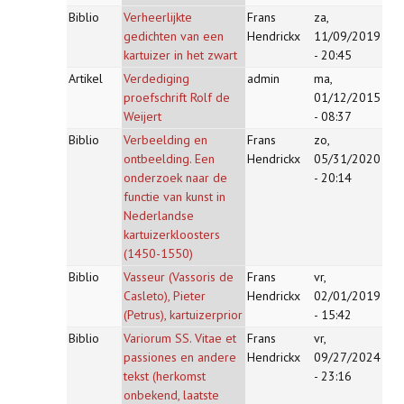
Biblio
Verheerlijkte
Frans
za,
gedichten van een
Hendrickx
11/09/2019
kartuizer in het zwart
- 20:45
Artikel
Verdediging
admin
ma,
proefschrift Rolf de
01/12/2015
Weijert
- 08:37
Biblio
Verbeelding en
Frans
zo,
ontbeelding. Een
Hendrickx
05/31/2020
onderzoek naar de
- 20:14
functie van kunst in
Nederlandse
kartuizerkloosters
(1450-1550)
Biblio
Vasseur (Vassoris de
Frans
vr,
Casleto), Pieter
Hendrickx
02/01/2019
(Petrus), kartuizerprior
- 15:42
Biblio
Variorum SS. Vitae et
Frans
vr,
passiones en andere
Hendrickx
09/27/2024
tekst (herkomst
- 23:16
onbekend, laatste