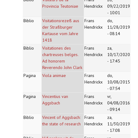
Provincia Teutoniae
Hendrickx
09/22/2019
- 10:01
Biblio
Visitationsrezeß aus
Frans
do,
der Straßburger
Hendrickx
11/28/2019
Kartause vom Jahre
- 08:14
1418
Biblio
Visitationes des
Frans
za,
chartreuses belges.
Hendrickx
10/17/2020
Ad honorem
- 17:45
Reverendo John Clark
Pagina
Viola animae
Frans
do,
Hendrickx
10/08/2015
- 07:54
Pagina
Vincentius van
Frans
vr,
Aggsbach
Hendrickx
04/08/2016
- 09:14
Biblio
Vincent of Aggsbach:
Frans
za,
the state of research
Hendrickx
11/30/2019
- 17:08