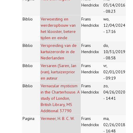
Hendrickx
03/14/2016
- 08:23
Biblio
Verwoesting en
Frans
wo,
werderopbouw van
Hendrickx
12/04/2024
het klooster, betere
- 17:16
tijden en einde
Biblio
Verspreiding van de
Frans
do,
kartuizerorde in de
Hendrickx
10/31/2019
Nederlanden
- 08:58
Biblio
Versaren (Saren, Jan
Frans
vr,
(van), kartuizerprior
Hendrickx
02/01/2019
en auteur
- 09:19
Biblio
Vernacular mysticism
Frans
zo,
in the Charterhouse. A
Hendrickx
04/26/2020
study of London,
- 14:41
British Library, MS
Additional 37790
Pagina
Vermeer, H. B. C. W.
Frans
ma,
Hendrickx
02/26/2018
- 16:48