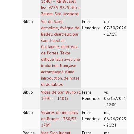
1340) – KB Brussel,
hss. 9225, 9229-30) –
Zelem, Sint-Jansberg
Biblio
Vie de Saint
Frans
do,
Anthelme, évêque de
Hendrickx
07/30/2026
Belley, chartreux, par
- 17:19
son chapelain
Guillaume, chartreux
de Portes. Texte
critique latin avec une
traduction française
accompagné d'une
introduction, de notes
et de tables
Biblio
Vidas de San Bruno (c.
Frans
vr,
1030 - † 1101)
Hendrickx
08/13/2021
- 12:00
Biblio
Vicaires de moniales
Frans
ma,
de Bruges 1350/52-
Hendrickx
06/26/2023
1789
- 21:21
Pagina
Viae Sion lugent
Frans
ma,