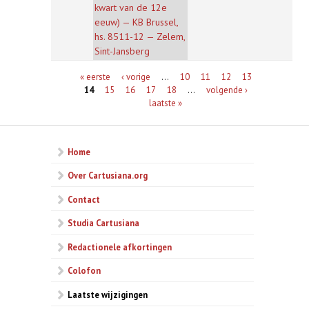
kwart van de 12e
eeuw) — KB Brussel,
hs. 8511-12 — Zelem,
Sint-Jansberg
Pagina's
« eerste
‹ vorige
…
10
11
12
13
14
15
16
17
18
…
volgende ›
laatste »
Home
Over Cartusiana.org
Contact
Studia Cartusiana
Redactionele afkortingen
Colofon
Laatste wijzigingen