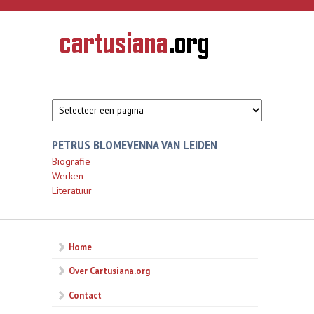
Overslaan en naar de inhoud gaan
CARTUSIANA
Geschiedenis
van de
kartuizerorde
in de
Nederlanden
PETRUS BLOMEVENNA VAN LEIDEN
Biografie
Werken
Literatuur
Home
Over Cartusiana.org
Contact