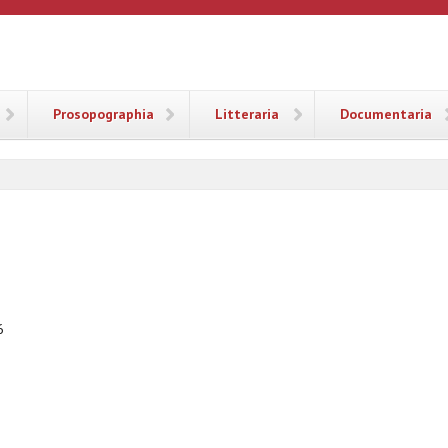
ANA
Prosopographia
Litteraria
Documentaria
6