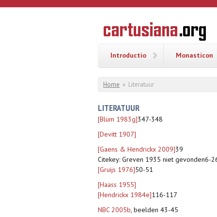
Overslaan en naar de inhoud gaan
CARTUSI
Geschiedenis
van de
kartuizerorde
in de
Nederlanden
Introductio
Monasticon
U bent hier
Home
»
Literatuur
LITERATUUR
[Blüm 1983g]
347-348
[Devitt 1907]
[Gaens & Hendrickx 2009]
39
Citekey: Greven 1935 niet gevonden6-2
[Gruijs 1976]
50-51
[Haass 1955]
[Hendrickx 1984e]
116-117
NBC 2005b
, beelden 43-45