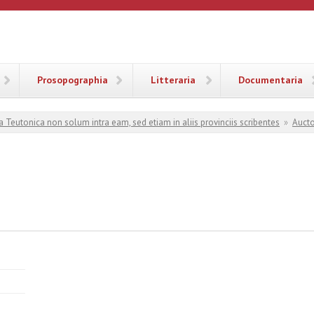
ANA
Prosopographia
Litteraria
Documentaria
a Teutonica non solum intra eam, sed etiam in aliis provinciis scribentes
»
Aucto