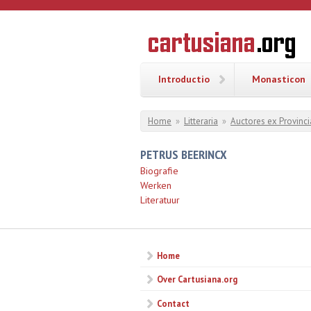
Overslaan en naar de inhoud gaan
CARTUSI
Geschiedenis
van de
kartuizerorde
in de
Nederlanden
Introductio
Monasticon
U bent hier
Home
»
Litteraria
»
Auctores ex Provinci
PETRUS BEERINCX
Biografie
Werken
Literatuur
Home
Over Cartusiana.org
Contact