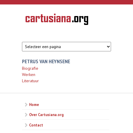
Overslaan en naar de inhoud gaan
CARTUSIANA
Geschiedenis
van de
kartuizerorde
in de
Nederlanden
PETRUS VAN HEYNSENE
Biografie
Werken
Literatuur
Home
Over Cartusiana.org
Contact