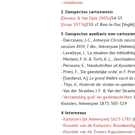
-
visitationes
2. Conspectus cartusiensis
[Devaux & Van Dijck 2005c]
54-55
[Gruijs 1977a]
230: cf. Bois-le-Duc [Vught]
3. Conspectus auxiliaris non-cartusie
- Diercxsens, J.-C.,
Antverpia Christo nascn
seculum XVIII
, 7 dln., Antverpiae [Antwe
- Lavalleye, J., ‘La situation des bibliot
- Mertens, F. H. & Torfs, K. L.,
Geschiedenis
- Persoons, E., ‘Handschriften uit klooste
- Prims, F., ‘De geestelijke orde’, in: F. Pri
- [Sanderus, A.],
Le grand théâtre sacré du
- Thys, A.,
Historiek der straten en openba
- Van der Straelen, J. F. & Van der Straele
-
Verzameling graf- en gedenkschriften
:
Kloosters
, Antwerpen 1873, 503-529
4. Internexus
-
Kartuizers [te Antwerpen] 1625-1783
(
-
Klooster van de Kartuizers. Bouwkundi
-
Klooster van de Zusters Kapucinessen