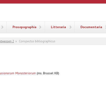
ANA
Prosopographia
Litteraria
Documentaria
ntwerpen 2
»
Conspectus bibliographicus
husianorum Monasteriorum
(ms. Brussel KB)