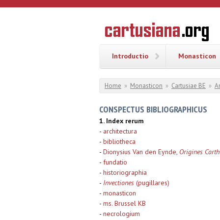
Overslaan en naar de inhoud gaan
CARTUSI
Geschiedenis
van de
kartuizerorde
in de
Nederlanden
Introductio
Monasticon
U bent hier
Home
»
Monasticon
»
Cartusiae BE
»
A
CONSPECTUS BIBLIOGRAPHICUS
1. Index rerum
-
architectura
-
bibliotheca
-
Dionysius Van den Eynde,
Origines Cart
-
fundatio
-
historiographia
-
Invectiones
(pugillares)
-
monasticon
-
ms. Brussel KB
-
necrologium