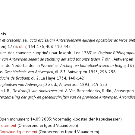
nsis
s et crescens, seu acta ecclesiam Antverpiensem ejusque apostolos ac viros pie
rpen] 1773:
dl. 7
, 164-176, 408-410, 442
hèques des couvents supprinés par Joseph II en 1783’, in:
Paginae Bibliographi
 van Antwerpen sedert de stichting der stad tot onze tyden
, 7 dln., Antwerpen
rs in de Nederlanden in Wenen’, in:
Archief- en bibliotheekwezen in België
, 38 
ms,
Geschiedenis van Antwerpen
, dl. 8:3, Antwerpen 1943, 296-298
 duché de Brabant
, dl. 2, La Haye 1734, 140-142
re plaatsen van Antwerpen
, 2e ed., Antwerpen 1893, 519-523
n J. B.,
De Kronijk van Antwerpen
, ed. A. Van Berendoncks, 8 dln., Antwerpe
Verzameling der graf- en gedenkschriften van de provincie Antwerpen. Arrondi
Open monument 14.09.2003: Voormalig klooster der Kapucinessen)
g element
(Onroerend erfgoed Vlaanderen)
. Bouwkundig element
(Onroerend erfgoed Vlaanderen)