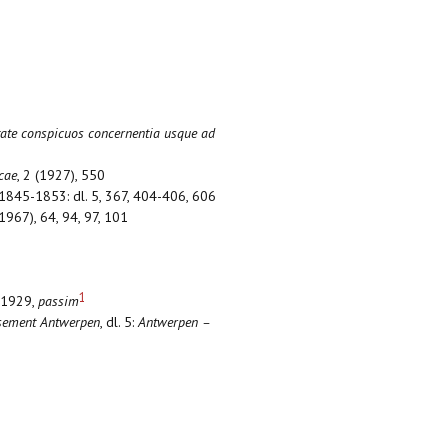
tate conspicuos concernentia usque ad
cae
, 2 (1927), 550
 1845-1853: dl. 5, 367, 404-406, 606
(1967), 64, 94, 97, 101
1
n 1929,
passim
ssement Antwerpen
, dl. 5:
Antwerpen –