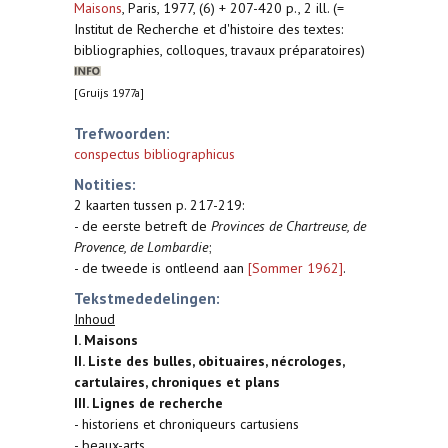
Maisons
,
Paris, 1977, (6) + 207-420 p., 2 ill. (=
Institut de Recherche et d'histoire des textes:
bibliographies, colloques, travaux préparatoires)
[Gruijs 1977a]
Trefwoorden:
conspectus bibliographicus
Notities:
2 kaarten tussen p. 217-219:
- de eerste betreft de
Provinces de Chartreuse, de
Provence, de Lombardie
;
- de tweede is ontleend aan
[Sommer 1962]
.
Tekstmededelingen:
Inhoud
I. Maisons
II. Liste des bulles, obituaires, nécrologes,
cartulaires, chroniques et plans
III. Lignes de recherche
- historiens et chroniqueurs cartusiens
- beaux-arts