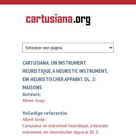
Overslaan en naar de inhoud gaan
CARTUSIANA
Geschiedenis
van de
kartuizerorde
in de
Nederlanden
CARTUSIANA: UN INSTRUMENT
HEURISTIQUE, A HEURISTIC INSTRUMENT,
EIN HEURISTISCHER APPARAT. DL. 2:
MAISONS
Auteurs:
Albert Gruijs
Volledige referentie:
Albert Gruijs
Cartusiana: un instrument heuristique, a heuristic
instrument, ein heuristischer Apparat. Dl. 2: