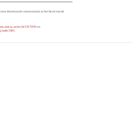
 tune Ruremunde commorantis
, in het bezit van de
data.onb.ac.at/rec/AC13971836
en
g/node/2491
.