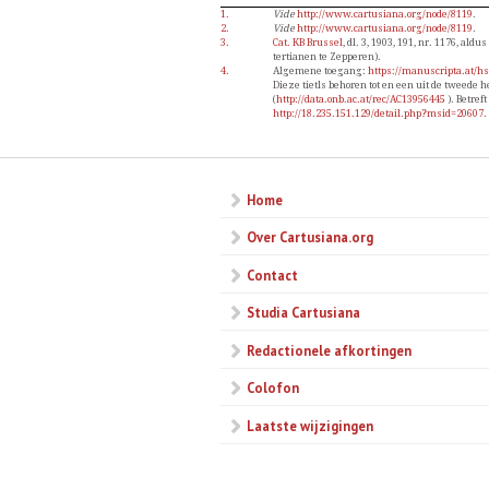
1.
Vide
http://www.cartusiana.org/node/8119
.
2.
Vide
http://www.cartusiana.org/node/8119
.
3.
Cat. KB Brussel
, dl. 3, 1903, 191, nr. 1176, aldus
tertianen te Zepperen).
4.
Algemene toegang:
https://manuscripta.at/h
Dieze tietls behoren tot en een uit de tweede
(
http://data.onb.ac.at/rec/AC13956445
). Betreft
http://18.235.151.129/detail.php?msid=20607
.
Home
Over Cartusiana.org
Contact
Studia Cartusiana
Redactionele afkortingen
Colofon
Laatste wijzigingen