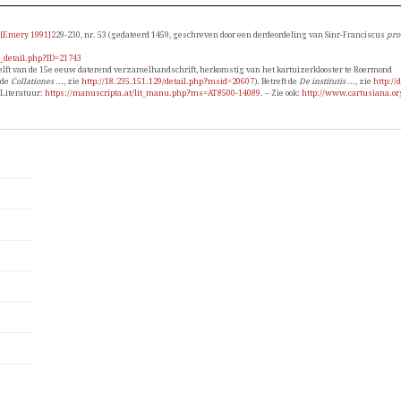
[Emery 1991]
229-230, nr. 53 (gedateerd 1459, geschreven door een derdeordeling van Sinr-Franciscus
pro
s_detail.php?ID=21743
 helft van de 15e eeuw daterend verzamelhandschrift, herkomstig van het kartuizerklooster te Roermond
 de
Collationes
..., zie
http://18.235.151.129/detail.php?msid=20607
). Betreft de
De institutis
..., zie
http://
 Literatuur:
https://manuscripta.at/lit_manu.php?ms=AT8500-14089
. – Zie ook:
http://www.cartusiana.or