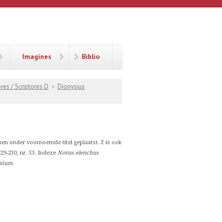
Imagines
Biblio
res / Scriptores D
»
Dionysius
ken onder voornoemde titel geplaatst. Z ie ook
229-230, nr. 53. Indeze
Novus elenchus
ysium
.