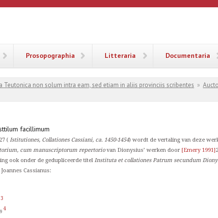
ANA
Prosopographia
Litteraria
Documentaria
a Teutonica non solum intra eam, sed etiam in aliis provinciis scribentes
»
Aucto
sttilum facillimum
 27 (
Istitutiones, Collationes Cassiani, ca. 1450-1454
) wordt de vertaling van deze wer
iptorium, cum manuscriptorum repertorio
van Dionysius’ werken door
[Emery 1991]
aling ook onder de gedupliceerde titel
Instituta et collationes Patrum secundum Dion
 Joannes Cassianus:
3
1
4
89