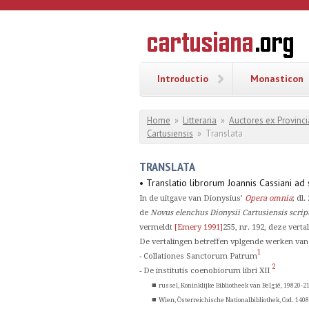
Overslaan en naar de inhoud gaan
CARTUSI
Geschiedenis
van de
kartuizerorde
in de
Nederlanden
Introductio
Monasticon
U bent hier
Home
»
Litteraria
»
Auctores ex Provinci
Cartusiensis
»
Translata
TRANSLATA
• Translatio librorum Joannis Cassiani ad 
In de uitgave van Dionysius’
Opera omnia
; dl.
de
Novus elenchus Dionysii Cartusiensis scr
vermeldt
[Emery 1991]
255, nr. 192, deze vert
De vertalingen betreffen vplgende werken van
1
- Collationes Sanctorum Patrum
2
- De institutis coenobiorum libri XII
■
russel, Koninklijke Bibliotheek van België, 19820-2
■
Wien, Österreichische Nationalbibliothek, Cod. 140