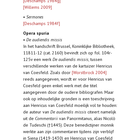
[Deschamps 1984g]
[Willems 2009]
•
Sermones
[Deschamps 1984f]
Opera spuria
•
De audiendis missis
In het handschrift Brussel, Koninklijke Bibliotheek,
11811-12 (cat. 2160) bevindt zich op fol. 104r-
125v een werk
De audiendis missis
, tussen
verschillende werken van de kartuizer Henricus
van Coesfeld. Zoals door
[Worstbrock 2004]
reeds aangegeven, wordt er voor Henricus van
Coesfeld geen enkel werk met die titel
aangegeven door de oudere bibliografen. Maar
ook op inhoudelijke gronden is een toeschrijving
aan Henricus van Coesfeld moeilijk vol te houden:
de auteur van
De audiendis missis
citeert namelijk
uit de
Commentarii
van Panormitanus, alias Nicolò
de Tudeschi (†1445). Deze benedictijner monnik
werkte aan zijn commentaren tijdens zijn verblijf
in Siena (1419-1430) en Henricus van Coesfeld