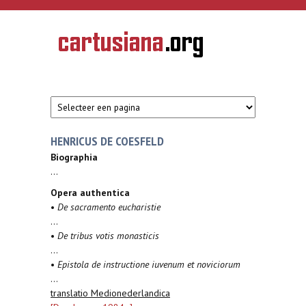
Overslaan en naar de inhoud gaan
CARTUSIANA
Geschiedenis
van de
kartuizerorde
in de
Nederlanden
HENRICUS DE COESFELD
Biographia
...
Opera authentica
•
De sacramento eucharistie
...
•
De tribus votis monasticis
...
•
Epistola de instructione iuvenum et noviciorum
...
translatio Medionederlandica