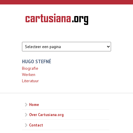
Overslaan en naar de inhoud gaan
CARTUSIANA
Geschiedenis
van de
kartuizerorde
in de
Nederlanden
HUGO STEFNÉ
Biografie
Werken
Literatuur
Home
Over Cartusiana.org
Contact