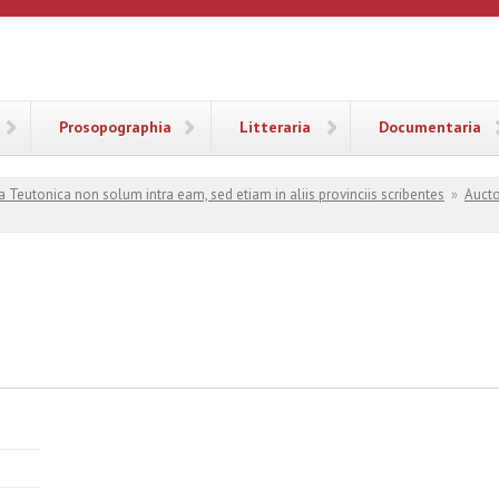
ANA
Prosopographia
Litteraria
Documentaria
a Teutonica non solum intra eam, sed etiam in aliis provinciis scribentes
»
Aucto