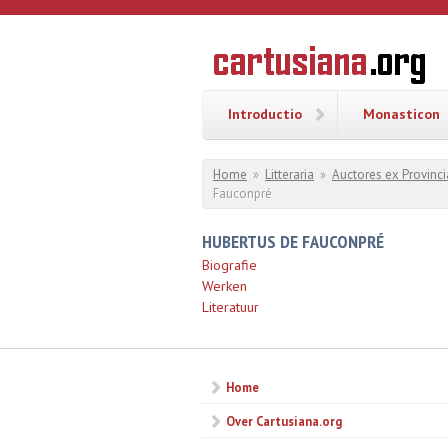
Overslaan en naar de inhoud gaan
CARTUSI
Geschiedenis
van de
kartuizerorde
in de
Nederlanden
Introductio
Monasticon
U bent hier
Home
»
Litteraria
»
Auctores ex Provinci
Fauconpré
HUBERTUS DE FAUCONPRÉ
Biografie
Werken
Literatuur
Home
Over Cartusiana.org