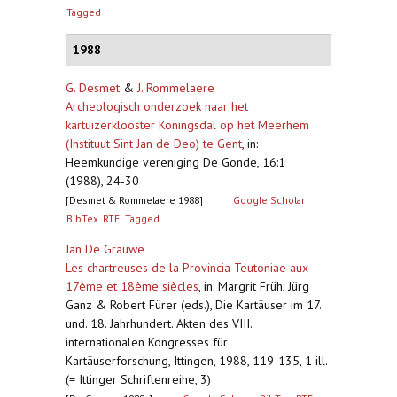
Tagged
1988
G. Desmet
&
J. Rommelaere
Archeologisch onderzoek naar het
kartuizerklooster Koningsdal op het Meerhem
(Instituut Sint Jan de Deo) te Gent
,
in:
Heemkundige vereniging De Gonde, 16:1
(1988), 24-30
[Desmet & Rommelaere 1988]
Google Scholar
BibTex
RTF
Tagged
Jan De Grauwe
Les chartreuses de la Provincia Teutoniae aux
17ème et 18ème siècles
,
in: Margrit Früh, Jürg
Ganz & Robert Fürer (eds.), Die Kartäuser im 17.
und. 18. Jahrhundert. Akten des VIII.
internationalen Kongresses für
Kartäuserforschung, Ittingen, 1988, 119-135, 1 ill.
(= Ittinger Schriftenreihe, 3)