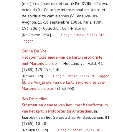
(eds.), Les Chartreux et l'art (XIVe-XVIIIe siècles).
Actes du Xe Colloque international d'histoire et
de spiritualité cartusiennes (Villeneuve-lès-
Avignon, 15-18 septembre 1988), Paris, 1989,
193-206 (= Collection Cerf-Histoire)
[De Grauwe 1989c]
Google Scholar
BibTex
RTF
Tagged
Carine De Vos
Het roemloze einde van de kartuizerpriorij te
Sint-Martens-Lierde
,
in: Het Land van Aalst, 41
(1989), 179-194, 1 ill.
[De Vos 1989]
Google Scholar
BibTex
RTF
Tagged
De Vos_Einde van de kartuizerpriorij te Sint-
Martens-Lierde.pdf
(3.83 MB)
Bas De Melker
Structuur en genese van het Liber benefactorum
van het kartuizerklooster bij Amsterdam
,
in:
Jaarboek van het Genootschap Amstelodanum, 81
(1989), 10-28
[De Melker 1989]
Google Scholar
BibTex
RTF