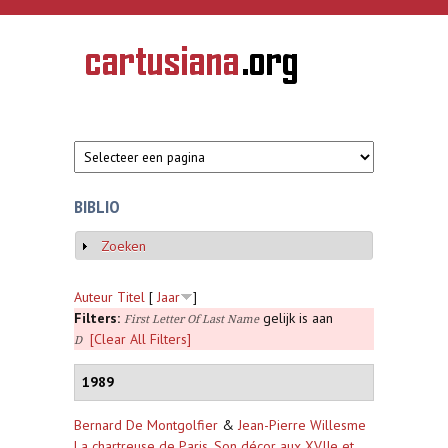
Overslaan en naar de inhoud gaan
CARTUSIANA
Geschiedenis
van de
kartuizerorde
in de
Nederlanden
BIBLIO
Zoeken
Weergeven
Auteur
Titel
[
Jaar
]
Filters:
gelijk is aan
First Letter Of Last Name
[Clear All Filters]
D
1989
Bernard De Montgolfier
&
Jean-Pierre Willesme
La chartreuse de Paris. Son décor aux XVIIe et