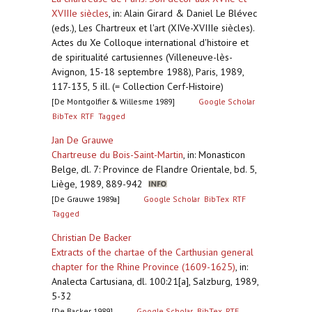
XVIIIe siècles
,
in: Alain Girard & Daniel Le Blévec
(eds.), Les Chartreux et l'art (XIVe-XVIIIe siècles).
Actes du Xe Colloque international d'histoire et
de spiritualité cartusiennes (Villeneuve-lès-
Avignon, 15-18 septembre 1988), Paris, 1989,
117-135, 5 ill. (= Collection Cerf-Histoire)
[De Montgolfier & Willesme 1989]
Google Scholar
BibTex
RTF
Tagged
Jan De Grauwe
Chartreuse du Bois-Saint-Martin
,
in: Monasticon
Belge, dl. 7: Province de Flandre Orientale, bd. 5,
Liège, 1989, 889-942
[De Grauwe 1989a]
Google Scholar
BibTex
RTF
Tagged
Christian De Backer
Extracts of the chartae of the Carthusian general
chapter for the Rhine Province (1609-1625)
,
in:
Analecta Cartusiana, dl. 100:21[a], Salzburg, 1989,
5-32
[De Backer 1989]
Google Scholar
BibTex
RTF