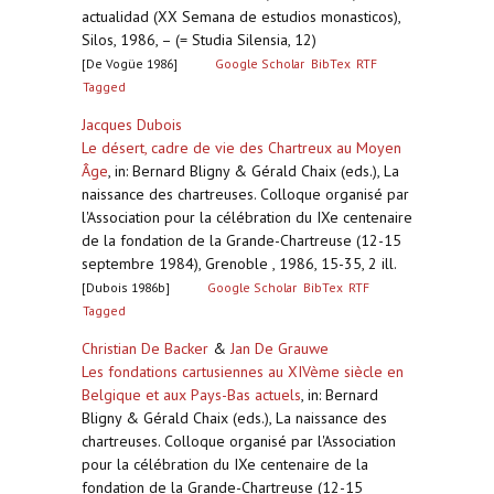
actualidad (XX Semana de estudios monasticos),
Silos, 1986, – (= Studia Silensia, 12)
[De Vogüe 1986]
Google Scholar
BibTex
RTF
Tagged
Jacques Dubois
Le désert, cadre de vie des Chartreux au Moyen
Âge
,
in: Bernard Bligny & Gérald Chaix (eds.), La
naissance des chartreuses. Colloque organisé par
l'Association pour la célébration du IXe centenaire
de la fondation de la Grande-Chartreuse (12-15
septembre 1984), Grenoble , 1986, 15-35, 2 ill.
[Dubois 1986b]
Google Scholar
BibTex
RTF
Tagged
Christian De Backer
&
Jan De Grauwe
Les fondations cartusiennes au XIVème siècle en
Belgique et aux Pays-Bas actuels
,
in: Bernard
Bligny & Gérald Chaix (eds.), La naissance des
chartreuses. Colloque organisé par l'Association
pour la célébration du IXe centenaire de la
fondation de la Grande-Chartreuse (12-15