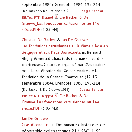
septembre 1984), Grenoble, 1986, 195-214
[De Backer & De Grauwe 1986]
Google Scholar
De Backer & De
BibTex
RTF
Tagged
Grauwe_Les fondations cartusiennes au 14e
siècle.PDF
(3.03 MB)
Christian De Backer
&
Jan De Grauwe
Les fondations cartusiennes au XIVème siècle en
Belgique et aux Pays-Bas actuels
,
in: Bernard
Bligny & Gérald Chaix (eds.), La naissance des
chartreuses. Colloque organisé par l'Association
pour la célébration du IXe centenaire de la
fondation de la Grande-Chartreuse (12-15
septembre 1984), Grenoble, 1986, 195-214
[De Backer & De Grauwe 1986]
Google Scholar
De Backer & De
BibTex
RTF
Tagged
Grauwe_Les fondations cartusiennes au 14e
siècle.PDF
(3.03 MB)
Jan De Grauwe
Gras (Cornelius)
,
in: Dictionnaire d'histoire et de
géographie ecclésiastiques, 21 (1986), 1190-