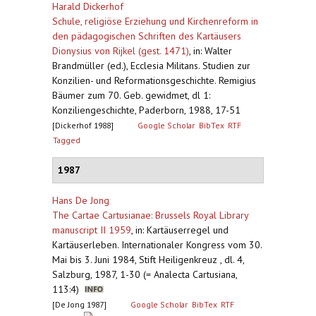
Harald Dickerhof
Schule, religiöse Erziehung und Kirchenreform in
den pädagogischen Schriften des Kartäusers
Dionysius von Rijkel (gest. 1471)
,
in: Walter
Brandmüller (ed.), Ecclesia Militans. Studien zur
Konzilien- und Reformationsgeschichte. Remigius
Bäumer zum 70. Geb. gewidmet, dl 1:
Konziliengeschichte, Paderborn, 1988, 17-51
[Dickerhof 1988]
Google Scholar
BibTex
RTF
Tagged
1987
Hans De Jong
The Cartae Cartusianae: Brussels Royal Library
manuscript II 1959
,
in: Kartäuserregel und
Kartäuserleben. Internationaler Kongress vom 30.
Mai bis 3. Juni 1984, Stift Heiligenkreuz , dl. 4,
Salzburg, 1987, 1-30 (= Analecta Cartusiana,
113:4)
[De Jong 1987]
Google Scholar
BibTex
RTF