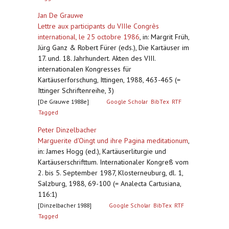
Jan De Grauwe
Lettre aux participants du VIIIe Congrès
international, le 25 octobre 1986
,
in: Margrit Früh,
Jürg Ganz & Robert Fürer (eds.), Die Kartäuser im
17. und. 18. Jahrhundert. Akten des VIII.
internationalen Kongresses für
Kartäuserforschung, Ittingen, 1988, 463-465 (=
Ittinger Schriftenreihe, 3)
[De Grauwe 1988e]
Google Scholar
BibTex
RTF
Tagged
Peter Dinzelbacher
Marguerite d'Oingt und ihre Pagina meditationum
,
in: James Hogg (ed.), Kartäuserliturgie und
Kartäuserschrifttum. Internationaler Kongreß vom
2. bis 5. September 1987, Klosterneuburg, dl. 1,
Salzburg, 1988, 69-100 (= Analecta Cartusiana,
116:1)
[Dinzelbacher 1988]
Google Scholar
BibTex
RTF
Tagged