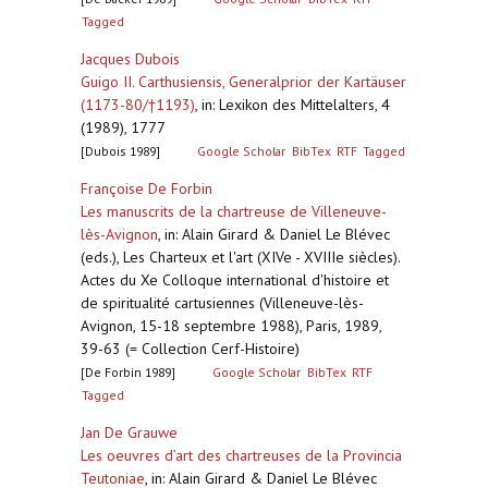
Tagged
Jacques Dubois
Guigo II. Carthusiensis, Generalprior der Kartäuser
(1173-80/†1193)
,
in: Lexikon des Mittelalters, 4
(1989), 1777
[Dubois 1989]
Google Scholar
BibTex
RTF
Tagged
Françoise De Forbin
Les manuscrits de la chartreuse de Villeneuve-
lès-Avignon
,
in: Alain Girard & Daniel Le Blévec
(eds.), Les Charteux et l'art (XIVe - XVIIIe siècles).
Actes du Xe Colloque international d'histoire et
de spiritualité cartusiennes (Villeneuve-lès-
Avignon, 15-18 septembre 1988), Paris, 1989,
39-63 (= Collection Cerf-Histoire)
[De Forbin 1989]
Google Scholar
BibTex
RTF
Tagged
Jan De Grauwe
Les oeuvres d’art des chartreuses de la Provincia
Teutoniae
,
in: Alain Girard & Daniel Le Blévec