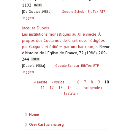
1192
[De Grauwe 1986b]
Google Scholar
BibTex
RTF
Tagged
Jacques Dubois
Les institutions monastiques au XIIe siècle. À
propos des Coutumes de Chartreuse rédigées
par Guigues et éditées par un chartreux
,
in: Revue
d'histoire de l'Église de France, 72 (1986), 209-
244
[Dubois 1986a]
Google Scholar
BibTex
RTF
Tagged
Pagina's
« eerste
‹ vorige
…
6
7
8
9
10
11
12
13
14
…
volgende ›
laatste »
Home
Over Cartusiana.org