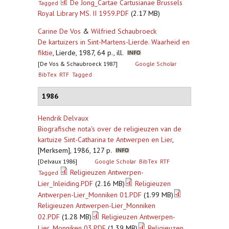
De Jong_Cartae Cartusianae Brussels
Tagged
Royal Library MS. II 1959.PDF
(2.17 MB)
Carine De Vos
&
Wilfried Schaubroeck
De kartuizers in Sint-Martens-Lierde. Waarheid en
fiktie
,
Lierde, 1987, 64 p., ill.
[De Vos & Schaubroeck 1987]
Google Scholar
BibTex
RTF
Tagged
1986
Hendrik Delvaux
Biografische nota's over de religieuzen van de
kartuize Sint-Catharina te Antwerpen en Lier
,
[Merksem], 1986, 127 p.
[Delvaux 1986]
Google Scholar
BibTex
RTF
Religieuzen Antwerpen-
Tagged
Lier_Inleiding.PDF
(2.16 MB)
Religieuzen
Antwerpen-Lier_Monniken 01.PDF
(1.99 MB)
Religieuzen Antwerpen-Lier_Monniken
02.PDF
(1.28 MB)
Religieuzen Antwerpen-
Lier_Monniken 03.PDF
(1.39 MB)
Religieuzen