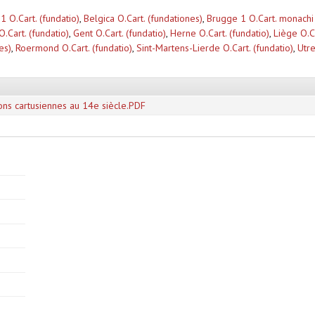
 O.Cart. (fundatio)
,
Belgica O.Cart. (fundationes)
,
Brugge 1 O.Cart. monachi 
.Cart. (fundatio)
,
Gent O.Cart. (fundatio)
,
Herne O.Cart. (fundatio)
,
Liège O.Ca
es)
,
Roermond O.Cart. (fundatio)
,
Sint-Martens-Lierde O.Cart. (fundatio)
,
Utre
ns cartusiennes au 14e siècle.PDF