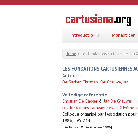
Overslaan en naar de inhoud gaan
CARTUSI
Geschiedenis
van de
kartuizerorde
in de
Nederlanden
Introductio
Monasticon
U bent hier
Home
»
Les fondations cartusiennes au 
LES FONDATIONS CARTUSIENNES AU
Auteurs:
De Backer, Christian
;
De Grauwe, Jan
Volledige referentie:
Christian De Backer
&
Jan De Grauwe
Les fondations cartusiennes au XIVème s
Colloque organisé par l'Association pou
1986, 195-214
[De Backer & De Grauwe 1986]