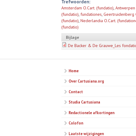
Trefwoorden:
Amsterdam O.Cart. (fundatio)
,
Antwerpen 1
(fundatio)
,
fundationes
,
Geertruidenberg O
(fundatio)
,
Nederlandia O.Cart. (fundation
(fundatio)
Bijlage
De Backer & De Grauwe_Les fondatio
Home
Over Cartusiana.org
Contact
Studia Cartusiana
Redactionele afkortingen
Colofon
Laatste wijzigingen