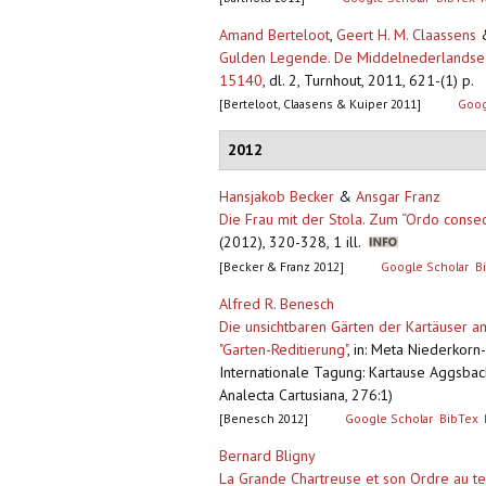
Amand Berteloot
,
Geert H. M. Claassens
Gulden Legende. De Middelnederlandse ve
15140
,
dl. 2, Turnhout, 2011, 621-(1) p.
[Berteloot, Claasens & Kuiper 2011]
Goog
2012
Hansjakob Becker
&
Ansgar Franz
Die Frau mit der Stola. Zum “Ordo consec
(2012), 320-328, 1 ill.
[Becker & Franz 2012]
Google Scholar
B
Alfred R. Benesch
Die unsichtbaren Gärten der Kartäuser a
"Garten-Reditierung"
,
in: Meta Niederkorn-
Internationale Tagung: Kartause Aggsbach
Analecta Cartusiana, 276:1)
[Benesch 2012]
Google Scholar
BibTex
Bernard Bligny
La Grande Chartreuse et son Ordre au te