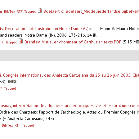
Boelaert & Boelaert_Middelnederlandse bijbelvert
ar
BibTex
RTF
Tagged
s. Decoration and illustration in Notre Dame 67
,
in: Jill Mann & Maura Nolan
 and readers, Notre Dame (IN), 2006, 173-216, 14 ill.
Brantley_Visual environment of Carthusian texts.PDF
(5.13 MB
TF
Tagged
é. Congrès international des Analecta Cartusiana du 23 au 26 juin 2005, C
 253)
TF
Tagged
osnay, interprétation des données archéologiques: vie et essor d'une co
Ordre des Chartreux: l’apport de l’archéologie. Actes du Premier Congrès in
 (= Analecta Cartusiana, 245)
r
BibTex
RTF
Tagged