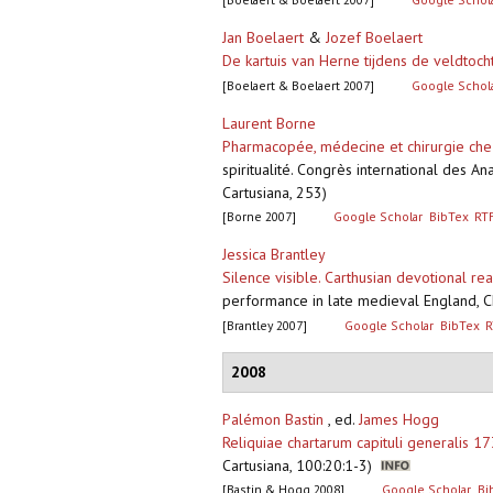
Jan Boelaert
&
Jozef Boelaert
De kartuis van Herne tijdens de veldtoch
[Boelaert & Boelaert 2007]
Google Schol
Laurent Borne
Pharmacopée, médecine et chirurgie chez
spiritualité. Congrès international des 
Cartusiana, 253)
[Borne 2007]
Google Scholar
BibTex
RT
Jessica Brantley
Silence visible. Carthusian devotional re
performance in late medieval England, C
[Brantley 2007]
Google Scholar
BibTex
R
2008
Palémon Bastin
, ed.
James Hogg
Reliquiae chartarum capituli generalis 1
Cartusiana, 100:20:1-3)
[Bastin & Hogg 2008]
Google Scholar
Bi