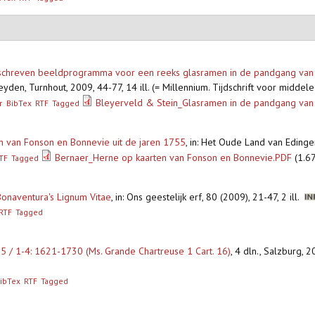
geschreven beeldprogramma voor een reeks glasramen in de pandgang van h
den, Turnhout, 2009, 44-77, 14 ill. (= Millennium. Tijdschrift voor middel
Bleyerveld & Stein_Glasramen in de pandgang van
r
BibTex
RTF
Tagged
en van Fonson en Bonnevie uit de jaren 1755
,
in: Het Oude Land van Eding
Bernaer_Herne op kaarten van Fonson en Bonnevie.PDF
(1.6
TF
Tagged
onaventura's Lignum Vitae
,
in: Ons geestelijk erf, 80 (2009), 21-47, 2 ill.
RTF
Tagged
l. 5 / 1-4: 1621-1730 (Ms. Grande Chartreuse 1 Cart. 16)
,
4 dln., Salzburg, 2
ibTex
RTF
Tagged