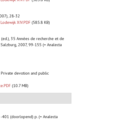
007), 28-32
 Lodewijk XIV.PDF
(585.8 KB)
l (ed.), 35 Années de recherche et de
, Salzburg, 2007, 99-155 (= Analecta
s. Private devotion and public
ice.PDF
(10.7 MB)
 -401 (doorlopend) p. (= Analecta