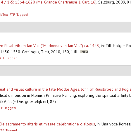
l. 4 / 1-5: 1564-1620 (Ms. Grande Chartreuse 1 Cart. 16)
,
Salzburg, 2009, XI
ibTex
RTF
Tagged
en Elisabeth en Jan Vos (“Madonna van Jan Vos”) ca. 1443
,
in: Till-Holger Bo
430-1530. Catalogus, Tielt, 2010, 150, 1 ill.
RTF
Tagged
tual and visual culture in the late Middle Ages. John of Ruusbroec and Rog
ical dimension in Flemish Primitive Painting. Exploring the spiritual affin
 ill. (= Ons geestelijk erf, 82)
TF
Tagged
, De sacramento altaris et missae celebratione dialogus
,
in: Una voce Korre
RTF
Tagged