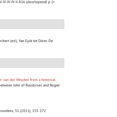
V-IV-IV-IV-II-816 (doorlopend) p. (=
rchert (ed.), Van Eyck tot Dürer. De
ier van der Weyden from a historical
ty between John of Ruusbroec and Rogier
spondenz, 51 (2011), 153‐172