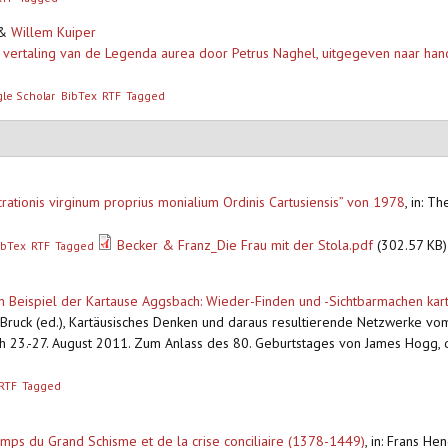
&
Willem Kuiper
rtaling van de Legenda aurea door Petrus Naghel, uitgegeven naar handsch
le Scholar
BibTex
RTF
Tagged
rationis virginum proprius monialium Ordinis Cartusiensis” von 1978
,
in: Th
Becker & Franz_Die Frau mit der Stola.pdf
(302.57 KB)
ibTex
RTF
Tagged
m Beispiel der Kartause Aggsbach: Wieder-Finden und -Sichtbarmachen kartu
Bruck (ed.), Kartäusisches Denken und daraus resultierende Netzwerke vom 
 23.-27. August 2011. Zum Anlass des 80. Geburtstages von James Hogg, dl. 
RTF
Tagged
mps du Grand Schisme et de la crise conciliaire (1378-1449)
,
in: Frans He