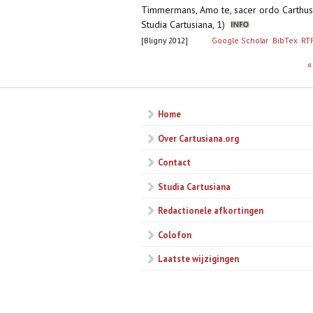
Timmermans, Amo te, sacer ordo Carthusi
Studia Cartusiana, 1)
[Bligny 2012]
Google Scholar
BibTex
RT
Pagina's
«
Home
Over Cartusiana.org
Contact
Studia Cartusiana
Redactionele afkortingen
Colofon
Laatste wijzigingen