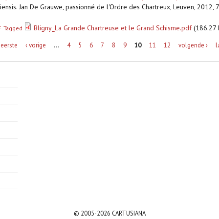
ensis. Jan De Grauwe, passionné de l'Ordre des Chartreux, Leuven, 2012, 7
Bligny_La Grande Chartreuse et le Grand Schisme.pdf
(186.27 
F
Tagged
 eerste
‹ vorige
…
4
5
6
7
8
9
10
11
12
volgende ›
l
© 2005-2026 CARTUSIANA