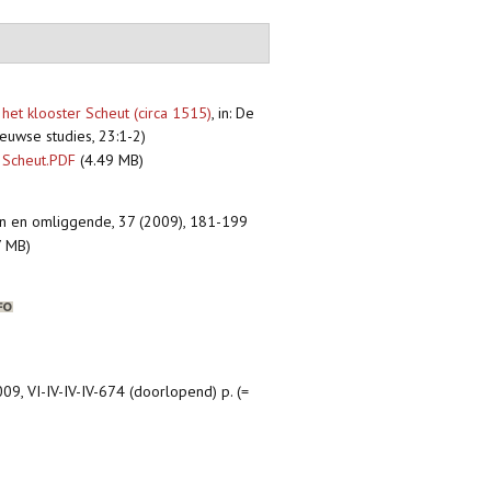
et klooster Scheut (circa 1515)
,
in: De
eeuwse studies, 23:1-2)
 Scheut.PDF
(4.49 MB)
en en omliggende, 37 (2009), 181-199
7 MB)
009, VI-IV-IV-IV-674 (doorlopend) p. (=