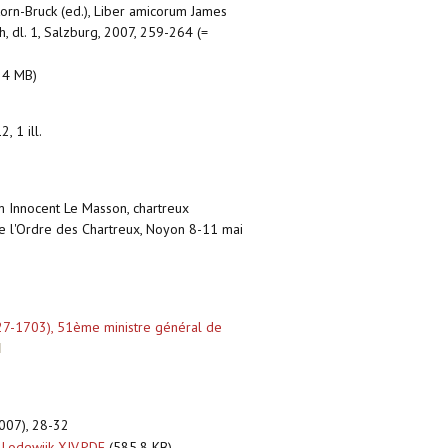
korn-Bruck (ed.), Liber amicorum James
dl. 1, Salzburg, 2007, 259-264 (=
24 MB)
, 1 ill.
m Innocent Le Masson, chartreux
e l'Ordre des Chartreux, Noyon 8-11 mai
627-1703), 51ème ministre général de
007), 28-32
 Lodewijk XIV.PDF
(585.8 KB)