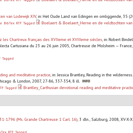
ten van Lodewijk XIV
,
in: Het Oude Land van Edingen en omliggende, 35 (2
Boelaert & Boelaert_Herne en de veldtochten van
ar
BibTex
RTF
Tagged
 les Chartreux français des XVIIeme et XVIIIeme siècles
,
in: Robert Binde
Analecta Cartusiana du 23 au 26 juin 2005, Chartreuse de Molsheim — France
F
Tagged
ading and meditative practice
,
in: Jessica Brantley, Reading in the wildernes
hicago & London, 2007, 27-86, 337-354, 8 ill.
Brantley_Carthusian devotional reading and meditative pract
TF
Tagged
731-1796 (Ms. Grande Chartreuse 1 Cart. 16)
,
3 dln., Salzburg, 2008, XV-X-X
bTex
RTF
Tagged