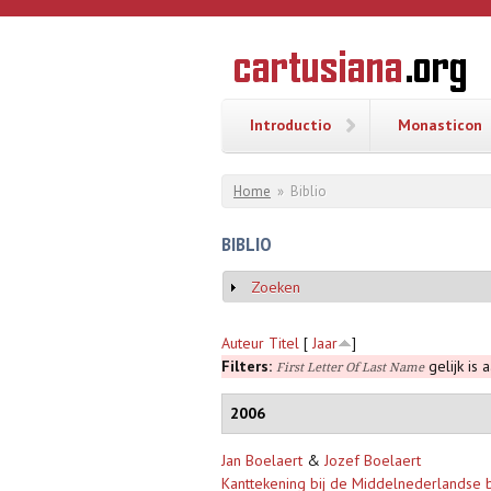
Overslaan en naar de inhoud gaan
CARTUSI
Geschiedenis
van de
kartuizerorde
in de
Nederlanden
Introductio
Monasticon
U bent hier
Home
»
Biblio
BIBLIO
Zoeken
Weergeven
Auteur
Titel
[
Jaar
]
Filters:
gelijk is 
First Letter Of Last Name
2006
Jan Boelaert
&
Jozef Boelaert
Kanttekening bij de Middelnederlandse bi