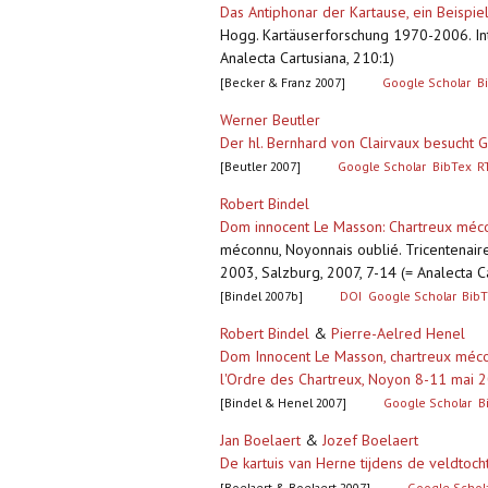
Das Antiphonar der Kartause, ein Beispie
Hogg. Kartäuserforschung 1970-2006. Int
Analecta Cartusiana, 210:1)
[Becker & Franz 2007]
Google Scholar
B
Werner Beutler
Der hl. Bernhard von Clairvaux besucht G
[Beutler 2007]
Google Scholar
BibTex
R
Robert Bindel
Dom innocent Le Masson: Chartreux méco
méconnu, Noyonnais oublié. Tricentenair
2003, Salzburg, 2007, 7-14 (= Analecta C
[Bindel 2007b]
DOI
Google Scholar
BibT
Robert Bindel
&
Pierre-Aelred Henel
Dom Innocent Le Masson, chartreux méco
l'Ordre des Chartreux, Noyon 8-11 mai 
[Bindel & Henel 2007]
Google Scholar
B
Jan Boelaert
&
Jozef Boelaert
De kartuis van Herne tijdens de veldtoch
[Boelaert & Boelaert 2007]
Google Schol