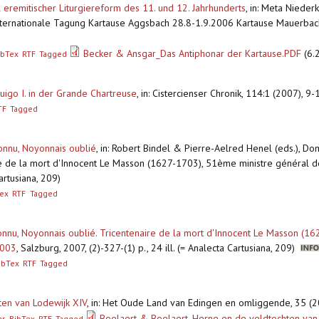
l eremitischer Liturgiereform des 11. und 12. Jahrhunderts
,
in: Meta Nieder
ernationale Tagung Kartause Aggsbach 28.8-1.9.2006 Kartause Mauerbach, 
Becker & Ansgar_Das Antiphonar der Kartause.PDF
(6.
ibTex
RTF
Tagged
uigo I. in der Grande Chartreuse
,
in: Cistercienser Chronik, 114:1 (2007), 9-12
TF
Tagged
nnu, Noyonnais oublié
,
in: Robert Bindel & Pierre-Aelred Henel (eds.), Do
e de la mort d'Innocent Le Masson (1627-1703), 51ème ministre général d
artusiana, 209)
ex
RTF
Tagged
nnu, Noyonnais oublié. Tricentenaire de la mort d'Innocent Le Masson (1
2003
,
Salzburg, 2007, (2)-327-(1) p., 24 ill. (= Analecta Cartusiana, 209)
ibTex
RTF
Tagged
ten van Lodewijk XIV
,
in: Het Oude Land van Edingen en omliggende, 35 (2
Boelaert & Boelaert_Herne en de veldtochten van
ar
BibTex
RTF
Tagged