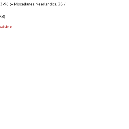
3-96 (= Miscellanea Neerlandica, 38 /
KB)
aatste »