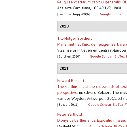
Reliquiae chartarum capituli generalis. D
Analecta Cartusiana, 100:49:1-5)
[Bastin & Hogg 2009a]
Google Scholar
B
2010
Till-Holger Borchert
Maria met het Kind, de heiligen Barbara 
Vlaamse primitieven en Centraal-Europa 1
[Borchert 2010]
Google Scholar
BibTex
2011
Edward Bekaert
The Carthusians at the crossroads of tex
perspective
,
in: Edward Bekaert, The myst
van der Weyden, Antwerpen, 2011, 337-359,
[Bekaert 2011]
Google Scholar
BibTex
R
Peter Barthold
Dionysius Carthusianus: Expositio missae
[Barthold 2011]
Google Scholar
BibTex