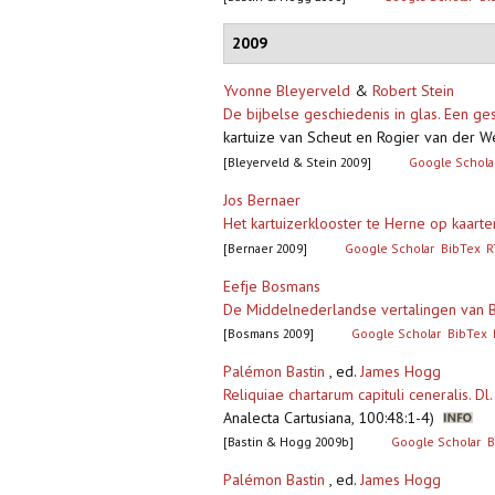
2009
Yvonne Bleyerveld
&
Robert Stein
De bijbelse geschiedenis in glas. Een 
kartuize van Scheut en Rogier van der Wey
[Bleyerveld & Stein 2009]
Google Schola
Jos Bernaer
Het kartuizerklooster te Herne op kaart
[Bernaer 2009]
Google Scholar
BibTex
R
Eefje Bosmans
De Middelnederlandse vertalingen van B
[Bosmans 2009]
Google Scholar
BibTex
Palémon Bastin
, ed.
James Hogg
Reliquiae chartarum capituli ceneralis. D
Analecta Cartusiana, 100:48:1-4)
[Bastin & Hogg 2009b]
Google Scholar
B
Palémon Bastin
, ed.
James Hogg