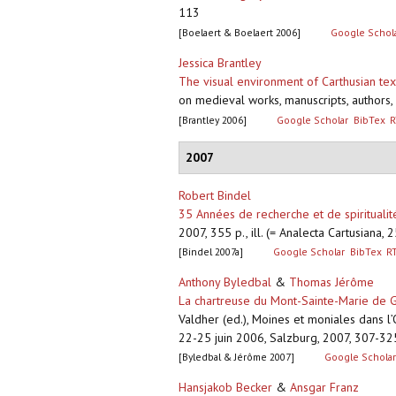
113
[Boelaert & Boelaert 2006]
Google Schol
Jessica Brantley
The visual environment of Carthusian text
on medieval works, manuscripts, authors,
[Brantley 2006]
Google Scholar
BibTex
R
2007
Robert Bindel
35 Années de recherche et de spiritualit
2007, 355 p., ill. (= Analecta Cartusiana,
[Bindel 2007a]
Google Scholar
BibTex
R
Anthony Byledbal
&
Thomas Jérôme
La chartreuse du Mont-Sainte-Marie de G
Valdher (ed.), Moines et moniales dans l’
22-25 juin 2006, Salzburg, 2007, 307-325
[Byledbal & Jérôme 2007]
Google Schola
Hansjakob Becker
&
Ansgar Franz