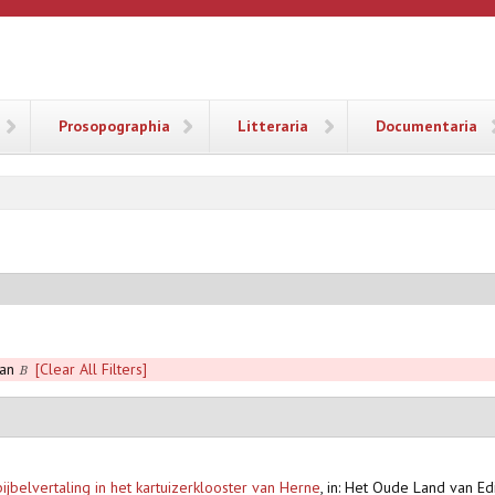
ANA
Prosopographia
Litteraria
Documentaria
aan
[Clear All Filters]
B
jbelvertaling in het kartuizerklooster van Herne
,
in: Het Oude Land van E