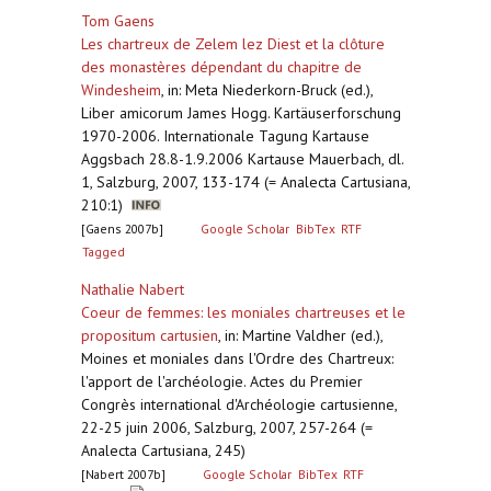
Tom Gaens
Les chartreux de Zelem lez Diest et la clôture
des monastères dépendant du chapitre de
Windesheim
,
in: Meta Niederkorn-Bruck (ed.),
Liber amicorum James Hogg. Kartäuserforschung
1970-2006. Internationale Tagung Kartause
Aggsbach 28.8-1.9.2006 Kartause Mauerbach, dl.
1, Salzburg, 2007, 133-174 (= Analecta Cartusiana,
210:1)
[Gaens 2007b]
Google Scholar
BibTex
RTF
Tagged
Nathalie Nabert
Coeur de femmes: les moniales chartreuses et le
propositum cartusien
,
in: Martine Valdher (ed.),
Moines et moniales dans l'Ordre des Chartreux:
l'apport de l'archéologie. Actes du Premier
Congrès international d'Archéologie cartusienne,
22-25 juin 2006, Salzburg, 2007, 257-264 (=
Analecta Cartusiana, 245)
[Nabert 2007b]
Google Scholar
BibTex
RTF