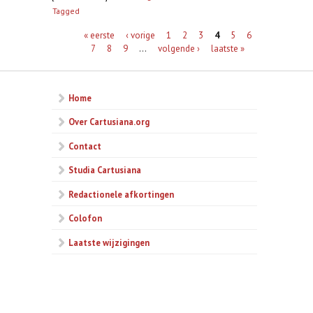
Tagged
Pagina's
« eerste
‹ vorige
1
2
3
4
5
6
7
8
9
…
volgende ›
laatste »
Home
Over Cartusiana.org
Contact
Studia Cartusiana
Redactionele afkortingen
Colofon
Laatste wijzigingen