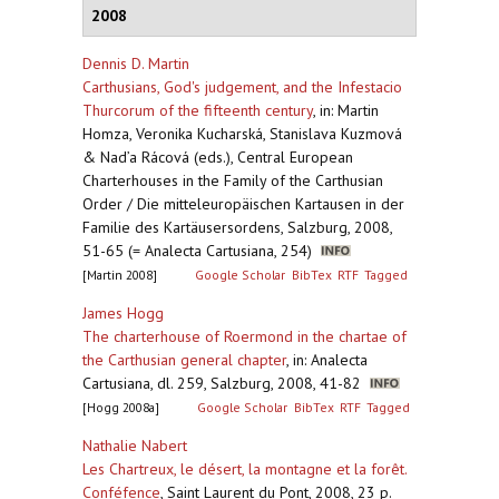
2008
Dennis D. Martin
Carthusians, God's judgement, and the Infestacio
Thurcorum of the fifteenth century
,
in: Martin
Homza, Veronika Kucharská, Stanislava Kuzmová
& Nad’a Rácová (eds.), Central European
Charterhouses in the Family of the Carthusian
Order / Die mitteleuropäischen Kartausen in der
Familie des Kartäusersordens, Salzburg, 2008,
51-65 (= Analecta Cartusiana, 254)
[Martin 2008]
Google Scholar
BibTex
RTF
Tagged
James Hogg
The charterhouse of Roermond in the chartae of
the Carthusian general chapter
,
in: Analecta
Cartusiana, dl. 259, Salzburg, 2008, 41-82
[Hogg 2008a]
Google Scholar
BibTex
RTF
Tagged
Nathalie Nabert
Les Chartreux, le désert, la montagne et la forêt.
Conféfence
,
Saint Laurent du Pont, 2008, 23 p.