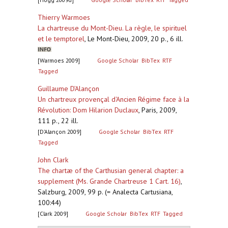
Thierry Warmoes
La chartreuse du Mont-Dieu. La règle, le spirituel
et le temptorel
,
Le Mont-Dieu, 2009, 20 p., 6 ill.
[Warmoes 2009]
Google Scholar
BibTex
RTF
Tagged
Guillaume D’Alançon
Un chartreux provençal d'Ancien Régime face à la
Révolution: Dom Hilarion Duclaux
,
Paris, 2009,
111 p., 22 ill.
[D’Alançon 2009]
Google Scholar
BibTex
RTF
Tagged
John Clark
The chartæ of the Carthusian general chapter: a
supplement (Ms. Grande Chartreuse 1 Cart. 16)
,
Salzburg, 2009, 99 p. (= Analecta Cartusiana,
100:44)
[Clark 2009]
Google Scholar
BibTex
RTF
Tagged