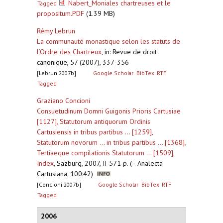
Nabert_Moniales chartreuses et le
Tagged
propositum.PDF
(1.39 MB)
Rémy Lebrun
La communauté monastique selon les statuts de
l’Ordre des Chartreux
,
in: Revue de droit
canonique, 57 (2007), 337‐356
[Lebrun 2007b]
Google Scholar
BibTex
RTF
Tagged
Graziano Concioni
Consuetudinum Domni Guigonis Prioris Cartusiae
[1127], Statutorum antiquorum Ordinis
Cartusiensis in tribus partibus ... [1259],
Statutorum novorum ... in tribus partibus ... [1368],
Tertiaeque compilationis Statutorum ... [1509],
Index
,
Sazburg, 2007, II-571 p. (= Analecta
Cartusiana, 100:42)
[Concioni 2007b]
Google Scholar
BibTex
RTF
Tagged
2006