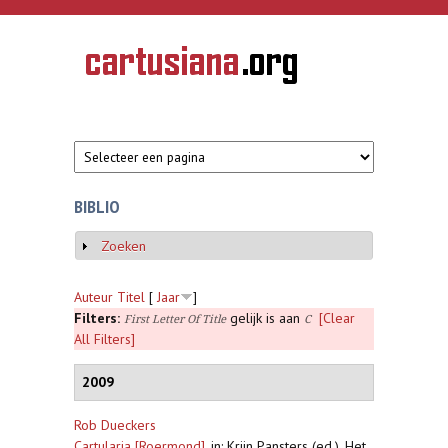
Overslaan en naar de inhoud gaan
CARTUSIANA
Geschiedenis
van de
kartuizerorde
in de
Nederlanden
BIBLIO
Zoeken
Weergeven
Auteur
Titel
[
Jaar
]
Filters:
gelijk is aan
[Clear
First Letter Of Title
C
All Filters]
2009
Rob Dueckers
Cartularia [Roermond]
,
in: Krijn Pansters (ed.), Het