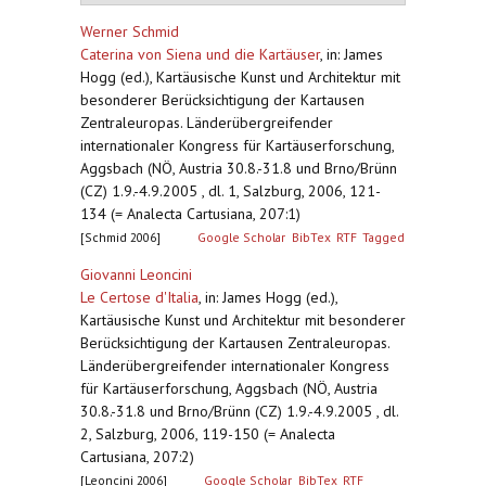
Werner Schmid
Caterina von Siena und die Kartäuser
,
in: James
Hogg (ed.), Kartäusische Kunst und Architektur mit
besonderer Berücksichtigung der Kartausen
Zentraleuropas. Länderübergreifender
internationaler Kongress für Kartäuserforschung,
Aggsbach (NÖ, Austria 30.8.-31.8 und Brno/Brünn
(CZ) 1.9.-4.9.2005 , dl. 1, Salzburg, 2006, 121-
134 (= Analecta Cartusiana, 207:1)
[Schmid 2006]
Google Scholar
BibTex
RTF
Tagged
Giovanni Leoncini
Le Certose d'Italia
,
in: James Hogg (ed.),
Kartäusische Kunst und Architektur mit besonderer
Berücksichtigung der Kartausen Zentraleuropas.
Länderübergreifender internationaler Kongress
für Kartäuserforschung, Aggsbach (NÖ, Austria
30.8.-31.8 und Brno/Brünn (CZ) 1.9.-4.9.2005 , dl.
2, Salzburg, 2006, 119-150 (= Analecta
Cartusiana, 207:2)
[Leoncini 2006]
Google Scholar
BibTex
RTF