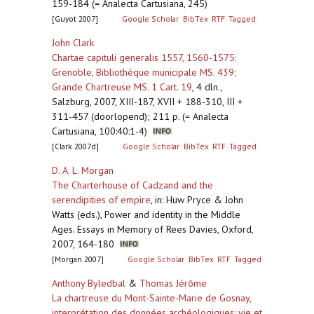
159-184 (= Analecta Cartusiana, 245)
[Guyot 2007]
Google Scholar
BibTex
RTF
Tagged
John Clark
Chartae capituli generalis 1557, 1560-1575:
Grenoble, Bibliothèque municipale MS. 439;
Grande Chartreuse MS. 1 Cart. 19
,
4 dln.,
Salzburg, 2007, XIII-187, XVII + 188-310, III +
311-457 (doorlopend); 211 p. (= Analecta
Cartusiana, 100:40:1-4)
[Clark 2007d]
Google Scholar
BibTex
RTF
Tagged
D. A. L. Morgan
The Charterhouse of Cadzand and the
serendipities of empire
,
in: Huw Pryce & John
Watts (eds.), Power and identity in the Middle
Ages. Essays in Memory of Rees Davies, Oxford,
2007, 164-180
[Morgan 2007]
Google Scholar
BibTex
RTF
Tagged
Anthony Byledbal
&
Thomas Jérôme
La chartreuse du Mont-Sainte-Marie de Gosnay,
interprétation des données archéologiques: vie et