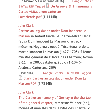
[De Grauwe & Timmermans 2007b]
Google Scholar
De Grauwe & Timmermans_
BibTex
RTF
Tagged
Cartae visitationum cartusiae
Lovaniensis.pdf
(1.14 MB)
John Clark
Carthusian legislation under Dom Innocent Le
Masson
,
in: Robert Bindel & Pierre-Aelred Henel
(eds.), Dom Innocent Le Masson, chartreux
méconnu, Noyonnais oublié. Tricentenaire de la
mort d'Innocent Le Masson (1627-1703), 51ème
ministre général de l'Ordre des Chartreux, Noyon
8-11 mai 2003, Salzburg, 2007, 91-104 (=
Analecta Cartusiana, 209)
[Clark 2007a]
Google Scholar
BibTex
RTF
Tagged
Clark_Carthusian legislation under Dom Le
Masson.PDF
(2.78 MB)
John Clark
The Carthusian nunnery of Gosnay in the chartae
of the general chapter
,
in: Martine Valdher (ed.),
Moines et moniales dans l’Ordre des Chartreux: