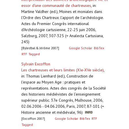
essor d'une communauté de chartreuses
,
in:
Martine Valdher (ed.), Moines et moniales dans
l’Ordre des Chartreux: l’apport de l’archéologie.
Actes du Premier Congrès international
d’Archéologie cartusienne, 22-25 juin 2006,
Salzburg, 2007, 307-325 (= Analecta Cartusiana,
245)
[Byledbal & Jérôme 2007]
Google Scholar
BibTex
RTF
Tagged
Sylvain Excoffon
Les chartreuses et leurs limites (XIe-XVe siècle)
,
in: Thomas Lienhard (ed.), Construction de
l'espace au Moyen Age : pratiques et
représentations. Actes des congrès de la Société
des historiens médiévistes de l'enseignement
supérieur public. 37e Congrès, Mulhouse, 2006,
02.06.2006 - 04.06.2006, Paris, 2007, 87-101 (=
Histoire ancienne et médiévale, 96)
[Excoffon 2007]
Google Scholar
BibTex
RTF
Tagged