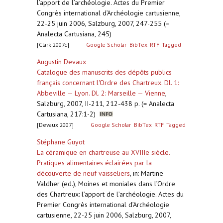
l’apport de l’archéologie. Actes du Premier
Congrès international d’Archéologie cartusienne,
22-25 juin 2006, Salzburg, 2007, 247-255 (=
Analecta Cartusiana, 245)
[Clark 2007c]
Google Scholar
BibTex
RTF
Tagged
Augustin Devaux
Catalogue des manuscrits des dépôts publics
français concernant l'Ordre des Chartreux. Dl. 1:
Abbeville — Lyon. Dl. 2: Marseille — Vienne
,
Salzburg, 2007, II-211, 212-438 p. (= Analecta
Cartusiana, 217:1-2)
[Devaux 2007]
Google Scholar
BibTex
RTF
Tagged
Stéphane Guyot
La céramique en chartreuse au XVIIIe siècle.
Pratiques alimentaires éclairées par la
découverte de neuf vaisseliers
,
in: Martine
Valdher (ed.), Moines et moniales dans l’Ordre
des Chartreux: l’apport de l’archéologie. Actes du
Premier Congrès international d’Archéologie
cartusienne, 22-25 juin 2006, Salzburg, 2007,