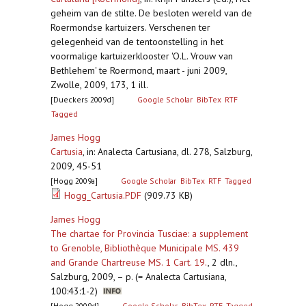
geheim van de stilte. De besloten wereld van de
Roermondse kartuizers. Verschenen ter
gelegenheid van de tentoonstelling in het
voormalige kartuizerklooster 'O.L. Vrouw van
Bethlehem' te Roermond, maart - juni 2009,
Zwolle, 2009, 173, 1 ill.
[Dueckers 2009d]
Google Scholar
BibTex
RTF
Tagged
James Hogg
Cartusia
,
in: Analecta Cartusiana, dl. 278, Salzburg,
2009, 45-51
[Hogg 2009a]
Google Scholar
BibTex
RTF
Tagged
Hogg_Cartusia.PDF
(909.73 KB)
James Hogg
The chartae for Provincia Tusciae: a supplement
to Grenoble, Bibliothèque Municipale MS. 439
and Grande Chartreuse MS. 1 Cart. 19.
,
2 dln.,
Salzburg, 2009, – p. (= Analecta Cartusiana,
100:43:1-2)
[Hogg 2009d]
Google Scholar
BibTex
RTF
Tagged