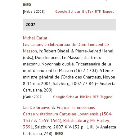
[Nabert 2008]
Google Scholar
BibTex
RTF
Tagged
2007
Michel Carlat
Les canons architecturaux de Dom Innocent Le
Masson
,
in: Robert Bindel & Pierre-Aelred Henel
(eds.), Dom Innocent Le Masson, chartreux
méconnu, Noyonnais oublié. Tricentenaire de la
mort d'Innocent Le Masson (1627-1703), 51ème
ministre général de l'Ordre des Chartreux, Noyon
8-11 mai 2003, Salzburg, 2007, 77-84 (= Analecta
Cartusiana, 209)
[Carlat 2007]
Google Scholar
BibTex
RTF
Tagged
Jan De Grauwe
&
Francis Timmermans
Cartae visitationum Cartusiae Lovaniensis (1504-
1537 & 1559-1561), British Library, Ms Harley,
3591
,
Salzburg, 2007, XIV-132 p., 1 ill. (= Analecta
Cartusiana, 248)