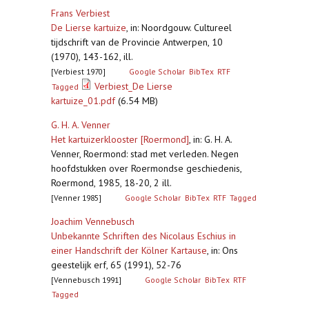
Frans Verbiest
De Lierse kartuize
,
in: Noordgouw. Cultureel
tijdschrift van de Provincie Antwerpen, 10
(1970), 143-162, ill.
[Verbiest 1970]
Google Scholar
BibTex
RTF
Verbiest_De Lierse
Tagged
kartuize_01.pdf
(6.54 MB)
G. H. A. Venner
Het kartuizerklooster [Roermond]
,
in: G. H. A.
Venner, Roermond: stad met verleden. Negen
hoofdstukken over Roermondse geschiedenis,
Roermond, 1985, 18-20, 2 ill.
[Venner 1985]
Google Scholar
BibTex
RTF
Tagged
Joachim Vennebusch
Unbekannte Schriften des Nicolaus Eschius in
einer Handschrift der Kölner Kartause
,
in: Ons
geestelijk erf, 65 (1991), 52-76
[Vennebusch 1991]
Google Scholar
BibTex
RTF
Tagged