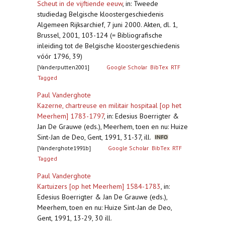
Scheut in de vijftiende eeuw
,
in: Tweede
studiedag Belgische kloostergeschiedenis
Algemeen Rijksarchief, 7 juni 2000. Akten, dl. 1,
Brussel, 2001, 103-124 (= Bibliografische
inleiding tot de Belgische kloostergeschiedenis
vóór 1796, 39)
[Vanderputten2001]
Google Scholar
BibTex
RTF
Tagged
Paul Vanderghote
Kazerne, chartreuse en militair hospitaal [op het
Meerhem] 1783-1797
,
in: Edesius Boerrigter &
Jan De Grauwe (eds.), Meerhem, toen en nu: Huize
Sint-Jan de Deo, Gent, 1991, 31-37, ill.
[Vanderghote1991b]
Google Scholar
BibTex
RTF
Tagged
Paul Vanderghote
Kartuizers [op het Meerhem] 1584-1783
,
in:
Edesius Boerrigter & Jan De Grauwe (eds.),
Meerhem, toen en nu: Huize Sint-Jan de Deo,
Gent, 1991, 13-29, 30 ill.