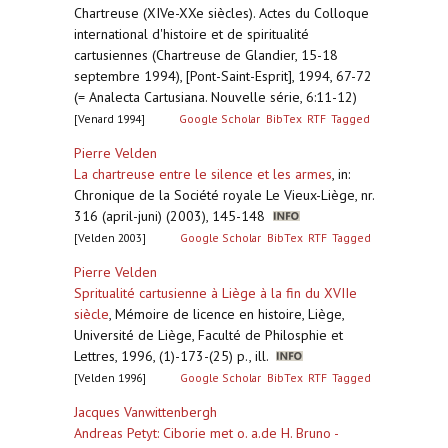
Chartreuse (XIVe-XXe siècles). Actes du Colloque
international d'histoire et de spiritualité
cartusiennes (Chartreuse de Glandier, 15-18
septembre 1994), [Pont-Saint-Esprit], 1994, 67-72
(= Analecta Cartusiana. Nouvelle série, 6:11-12)
[Venard 1994]
Google Scholar
BibTex
RTF
Tagged
Pierre Velden
La chartreuse entre le silence et les armes
,
in:
Chronique de la Société royale Le Vieux-Liège, nr.
316 (april-juni) (2003), 145-148
[Velden 2003]
Google Scholar
BibTex
RTF
Tagged
Pierre Velden
Spritualité cartusienne à Liège à la fin du XVIIe
siècle
,
Mémoire de licence en histoire, Liège,
Université de Liège, Faculté de Philosphie et
Lettres, 1996, (1)-173-(25) p., ill.
[Velden 1996]
Google Scholar
BibTex
RTF
Tagged
Jacques Vanwittenbergh
Andreas Petyt: Ciborie met o. a.de H. Bruno -