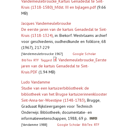
Vandemeulebroucke_Kartuis Genadedal te Sint-
Kruis (1318-1580)_hfdst. III en bijlagen.pdf
(9.66
MB)
Jacques Vandemeulebroucke
De eerste jaren van de kartuis Genadedal te Sint-
Kruis (1318-1324)
,
in: Biekorf. Westvlaams archief
voor geschiedenis, oudheidkunde en folklore, 68
(1967), 217-229
[Vandemeulebroucke 1967]
Google Scholar
Vandemeulebroucke_Eerste
BibTex
RTF
Tagged
jaren van de kartuis Genadedal te Sint-
Kruis.PDF
(1.94 MB)
Ludo Vandamme
Studie van een kartuizerbibliotheek: de
bibliotheek van het Brugse kartuizerinnenklooster
Sint-Anna-ter-Woestijne (1348-1783)
,
Brugge,
Graduaat Rijksleergangen voor Technisch
Onderwijs: Bibliotheek-, documentatie- en
informatiewetenschappen, 1988, 69 p.
[Vandamme 1988]
Google Scholar
BibTex
RTF