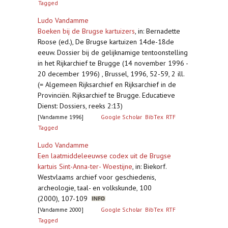
Tagged
Ludo Vandamme
Boeken bij de Brugse kartuizers
,
in: Bernadette
Roose (ed.), De Brugse kartuizen 14de-18de
eeuw. Dossier bij de gelijknamige tentoonstelling
in het Rijkarchief te Brugge (14 november 1996 -
20 december 1996) , Brussel, 1996, 52-59, 2 ill.
(= Algemeen Rijksarchief en Rijksarchief in de
Provinciën. Rijksarchief te Brugge. Educatieve
Dienst: Dossiers, reeks 2:13)
[Vandamme 1996]
Google Scholar
BibTex
RTF
Tagged
Ludo Vandamme
Een laatmiddeleeuwse codex uit de Brugse
kartuis Sint-Anna-ter- Woestijne
,
in: Biekorf.
Westvlaams archief voor geschiedenis,
archeologie, taal- en volkskunde, 100
(2000), 107-109
[Vandamme 2000]
Google Scholar
BibTex
RTF
Tagged