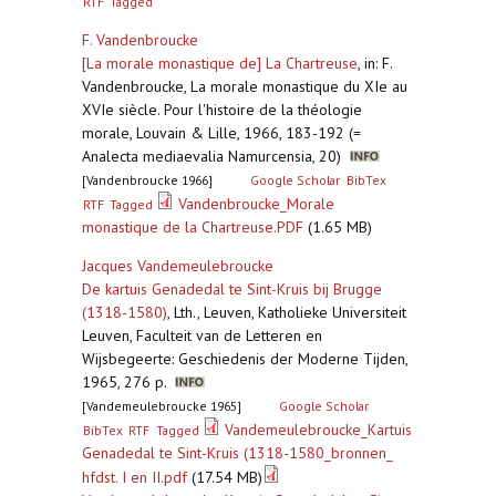
RTF
Tagged
F. Vandenbroucke
[La morale monastique de] La Chartreuse
,
in: F.
Vandenbroucke, La morale monastique du XIe au
XVIe siècle. Pour l'histoire de la théologie
morale, Louvain & Lille, 1966, 183-192 (=
Analecta mediaevalia Namurcensia, 20)
[Vandenbroucke 1966]
Google Scholar
BibTex
Vandenbroucke_Morale
RTF
Tagged
monastique de la Chartreuse.PDF
(1.65 MB)
Jacques Vandemeulebroucke
De kartuis Genadedal te Sint-Kruis bij Brugge
(1318-1580)
,
Lth., Leuven, Katholieke Universiteit
Leuven, Faculteit van de Letteren en
Wijsbegeerte: Geschiedenis der Moderne Tijden,
1965, 276 p.
[Vandemeulebroucke 1965]
Google Scholar
Vandemeulebroucke_Kartuis
BibTex
RTF
Tagged
Genadedal te Sint-Kruis (1318-1580_bronnen_
hfdst. I en II.pdf
(17.54 MB)