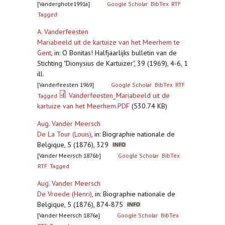
[Vanderghote1991a]
Google Scholar
BibTex
RTF
Tagged
A. Vanderfeesten
Mariabeeld uit de kartuize van het Meerhem te
Gent
,
in: O Bonitas! Halfjaarlijks bulletin van de
Stichting "Dionysius de Kartuizer", 39 (1969), 4-6, 1
ill.
[Vanderfeesten 1969]
Google Scholar
BibTex
RTF
Vanderfeesten_Mariabeeld uit de
Tagged
kartuize van het Meerhem.PDF
(530.74 KB)
Aug. Vander Meersch
De La Tour (Louis)
,
in: Biographie nationale de
Belgique, 5 (1876), 329
[Vander Meersch 1876b]
Google Scholar
BibTex
RTF
Tagged
Aug. Vander Meersch
De Vroede (Henri)
,
in: Biographie nationale de
Belgique, 5 (1876), 874-875
[Vander Meersch 1876a]
Google Scholar
BibTex