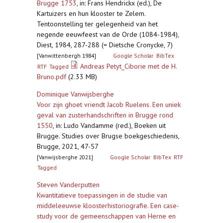
Brugge 1753
,
in: Frans Hendrickx (ed.), De
Kartuizers en hun klooster te Zelem.
Tentoonstelling ter gelegenheid van het
negende eeuwfeest van de Orde (1084-1984),
Diest, 1984, 287-288 (= Dietsche Cronycke, 7)
[Vanwittenbergh 1984]
Google Scholar
BibTex
Andreas Petyt_Ciborie met de H.
RTF
Tagged
Bruno.pdf
(2.33 MB)
Dominique Vanwijsberghe
Voor zijn ghoet vriendt Jacob Ruelens. Een uniek
geval van zusterhandschriften in Brugge rond
1550
,
in: Ludo Vandamme (red.), Boeken uit
Brugge. Studies over Brugse boekgeschiedenis,
Brugge, 2021, 47-57
[Vanwijsberghe 2021]
Google Scholar
BibTex
RTF
Tagged
Steven Vanderputten
Kwantitatieve toepassingen in de studie van
middeleeuwse kloosterhistoriografie. Een case-
study voor de gemeenschappen van Herne en