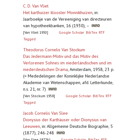
C. D. Van Vliet
Het karthuizer klooster Monnikhuizen
,
in:
Jaarboekje van de Vereeniging van directeuren
van hypotheekbanken, 16 (1930), –
[Van Vliet 1930]
Google Scholar
BibTex
RTF
Tagged
Theodorus Cornelis Van Stockum
Das Jedermann-Motiv und das Motiv des
Verlorenen Sohnes im niederländischen und im
niederdeutschen Drama
,
Amsterdam, 1958, 23 p.
(= Mededelingen der Koninklijke Nederlandse
Akademie van Wetenschappen, afd. Letterkunde,
n.s. 21, nr. 7)
[Van Stockum 1958]
Google Scholar
BibTex
RTF
Tagged
Jacob Cornelis Van Slee
Dionysius der Karthäuser oder Dionysius van
Leeuwen
,
in: Allgemeine Deutsche Biographie, 5
(1877), 246-248
[Van Slee 1877b]
Google Scholar
BibTex
RTF