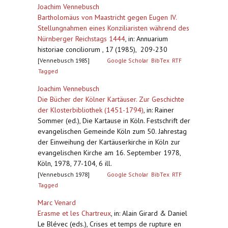
Joachim Vennebusch
Bartholomäus von Maastricht gegen Eugen IV.
Stellungnahmen eines Konziliaristen während des
Nürnberger Reichstags 1444
,
in: Annuarium
historiae conciliorum , 17 (1985), 209-230
[Vennebusch 1985]
Google Scholar
BibTex
RTF
Tagged
Joachim Vennebusch
Die Bücher der Kölner Kartäuser. Zur Geschichte
der Klosterbibliothek (1451-1794)
,
in: Rainer
Sommer (ed.), Die Kartause in Köln. Festschrift der
evangelischen Gemeinde Köln zum 50. Jahrestag
der Einweihung der Kartäuserkirche in Köln zur
evangelischen Kirche am 16. September 1978,
Köln, 1978, 77-104, 6 ill.
[Vennebusch 1978]
Google Scholar
BibTex
RTF
Tagged
Marc Venard
Erasme et les Chartreux
,
in: Alain Girard & Daniel
Le Blévec (eds.), Crises et temps de rupture en