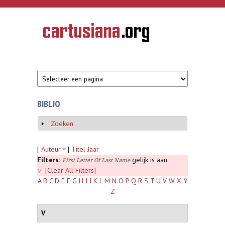
Overslaan en naar de inhoud gaan
CARTUSIANA
Geschiedenis
van de
kartuizerorde
in de
Nederlanden
BIBLIO
Zoeken
Weergeven
[
Auteur
]
Titel
Jaar
Filters:
gelijk is aan
First Letter Of Last Name
[Clear All Filters]
V
A
B
C
D
E
F
G
H
I
J
K
L
M
N
O
P
Q
R
S
T
U
V
W
X
Y
Z
V