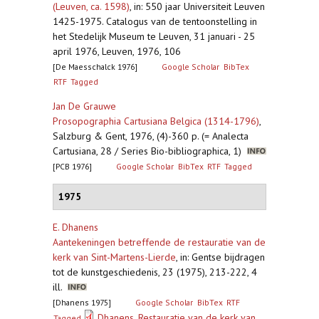
(Leuven, ca. 1598)
,
in: 550 jaar Universiteit Leuven
1425-1975. Catalogus van de tentoonstelling in
het Stedelijk Museum te Leuven, 31 januari - 25
april 1976, Leuven, 1976, 106
[De Maesschalck 1976]
Google Scholar
BibTex
RTF
Tagged
Jan De Grauwe
Prosopographia Cartusiana Belgica (1314-1796)
,
Salzburg & Gent, 1976, (4)-360 p. (= Analecta
Cartusiana, 28 / Series Bio-bibliographica, 1)
[PCB 1976]
Google Scholar
BibTex
RTF
Tagged
1975
E. Dhanens
Aantekeningen betreffende de restauratie van de
kerk van Sint-Martens-Lierde
,
in: Gentse bijdragen
tot de kunstgeschiedenis, 23 (1975), 213-222, 4
ill.
[Dhanens 1975]
Google Scholar
BibTex
RTF
Dhanens_Restauratie van de kerk van
Tagged