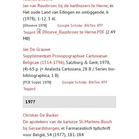
Jan van Ruusbroec bij de karthuizers te Herne
,
in:
Het oude Land van Edingen en omliggende, 6
(1978), 1-12, 3 ill.
[Dhoeve 1978]
Google Scholar
BibTex
RTF
Dhoeve_Ruusbroec te Herne.PDF
(2.49
Tagged
MB)
Jan De Grauwe
Supplementum Prosopographiae Cartusianae
Belgicae (1314-1796)
,
Salzburg & Gent, 1978,
(4)-65 p. (= Analecta Cartusiana, 28 B / Series bio-
bibliographica, 1 B)
[PCB Suppl. 1978]
Google Scholar
BibTex
RTF
Tagged
1977
Christian De Backer
De apotekers van de kartuize St.-Martens-Bosch
bij Geraardsbergen
,
in: Farmaceutisch tijdschrift
voor België, 54 (1977), 181-184