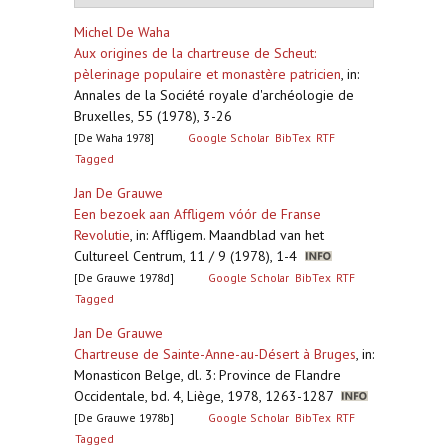
Michel De Waha
Aux origines de la chartreuse de Scheut:
pèlerinage populaire et monastère patricien
,
in:
Annales de la Société royale d'archéologie de
Bruxelles, 55 (1978), 3-26
[De Waha 1978]
Google Scholar
BibTex
RTF
Tagged
Jan De Grauwe
Een bezoek aan Affligem vóór de Franse
Revolutie
,
in: Affligem. Maandblad van het
Cultureel Centrum, 11 / 9 (1978), 1-4
[De Grauwe 1978d]
Google Scholar
BibTex
RTF
Tagged
Jan De Grauwe
Chartreuse de Sainte-Anne-au-Désert à Bruges
,
in:
Monasticon Belge, dl. 3: Province de Flandre
Occidentale, bd. 4, Liège, 1978, 1263-1287
[De Grauwe 1978b]
Google Scholar
BibTex
RTF
Tagged