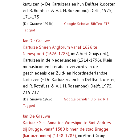
kartuizen (= De Kartuizers en hun Delftse klooster,
ed. R. Rothfusz & A. J. H. Rozemond), Delft, 1975,
171-175
[De Grauwe 1975b]
Google Scholar
BibTex
RTF
Tagged
Jan De Grauwe
Kartuize Sheen Anglorum vanaf 1626 te
Nieuwpoort (1626-1783)
,
in: Albert Gruijs (ed.),
Kartuizen in de Nederlanden (1314-1796). Klein
monasticon en literatuuroverzicht van de
geschiedenis der Zuid- en Noordnederlandse
kartuizen (= De Kartuizers en hun Delftse klooster,
ed. R. Rothfusz & A. J. H. Rozemond), Delft, 1975,
235-237
[De Grauwe 1975c]
Google Scholar
BibTex
RTF
Tagged
Jan De Grauwe
Kartuize Sint-Anna-ter-Woestijne te Sint-Andries
bij Brugge, vanaf 1580 binnen de stad Brugge
(kartuizerinnen) (1348-1783)
,
in: Albert Gruijs