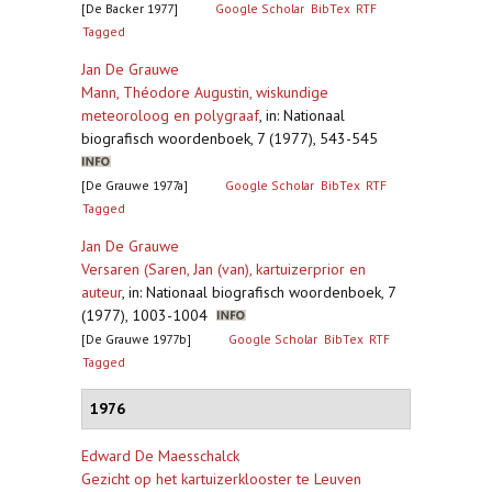
[De Backer 1977]
Google Scholar
BibTex
RTF
Tagged
Jan De Grauwe
Mann, Théodore Augustin, wiskundige
meteoroloog en polygraaf
,
in: Nationaal
biografisch woordenboek, 7 (1977), 543-545
[De Grauwe 1977a]
Google Scholar
BibTex
RTF
Tagged
Jan De Grauwe
Versaren (Saren, Jan (van), kartuizerprior en
auteur
,
in: Nationaal biografisch woordenboek, 7
(1977), 1003-1004
[De Grauwe 1977b]
Google Scholar
BibTex
RTF
Tagged
1976
Edward De Maesschalck
Gezicht op het kartuizerklooster te Leuven