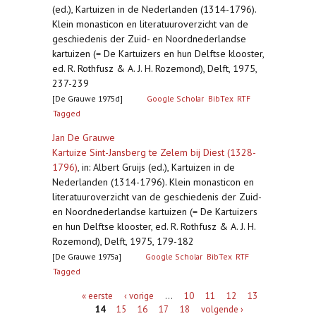
(ed.), Kartuizen in de Nederlanden (1314-1796).
Klein monasticon en literatuuroverzicht van de
geschiedenis der Zuid- en Noordnederlandse
kartuizen (= De Kartuizers en hun Delftse klooster,
ed. R. Rothfusz & A. J. H. Rozemond), Delft, 1975,
237-239
[De Grauwe 1975d]
Google Scholar
BibTex
RTF
Tagged
Jan De Grauwe
Kartuize Sint-Jansberg te Zelem bij Diest (1328-
1796)
,
in: Albert Gruijs (ed.), Kartuizen in de
Nederlanden (1314-1796). Klein monasticon en
literatuuroverzicht van de geschiedenis der Zuid-
en Noordnederlandse kartuizen (= De Kartuizers
en hun Delftse klooster, ed. R. Rothfusz & A. J. H.
Rozemond), Delft, 1975, 179-182
[De Grauwe 1975a]
Google Scholar
BibTex
RTF
Tagged
Pagina's
« eerste
‹ vorige
…
10
11
12
13
14
15
16
17
18
volgende ›