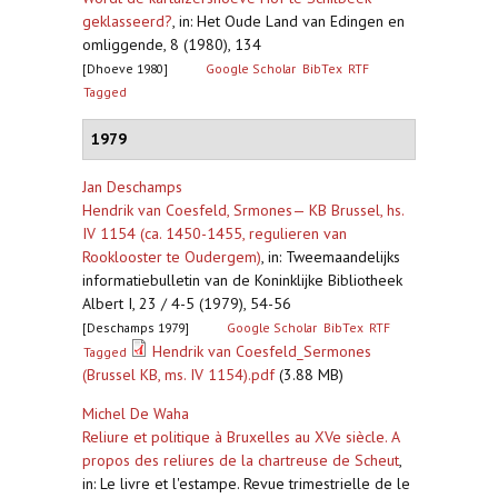
geklasseerd?
,
in: Het Oude Land van Edingen en
omliggende, 8 (1980), 134
[Dhoeve 1980]
Google Scholar
BibTex
RTF
Tagged
1979
Jan Deschamps
Hendrik van Coesfeld, Srmones— KB Brussel, hs.
IV 1154 (ca. 1450-1455, regulieren van
Rooklooster te Oudergem)
,
in: Tweemaandelijks
informatiebulletin van de Koninklijke Bibliotheek
Albert I, 23 / 4-5 (1979), 54-56
[Deschamps 1979]
Google Scholar
BibTex
RTF
Hendrik van Coesfeld_Sermones
Tagged
(Brussel KB, ms. IV 1154).pdf
(3.88 MB)
Michel De Waha
Reliure et politique à Bruxelles au XVe siècle. A
propos des reliures de la chartreuse de Scheut
,
in: Le livre et l'estampe. Revue trimestrielle de le