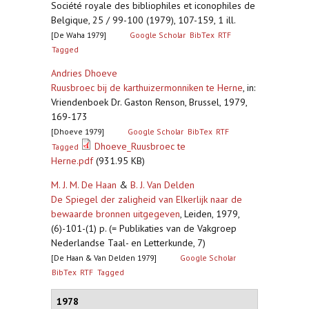
Société royale des bibliophiles et iconophiles de
Belgique, 25 / 99-100 (1979), 107-159, 1 ill.
[De Waha 1979]
Google Scholar
BibTex
RTF
Tagged
Andries Dhoeve
Ruusbroec bij de karthuizermonniken te Herne
,
in:
Vriendenboek Dr. Gaston Renson, Brussel, 1979,
169-173
[Dhoeve 1979]
Google Scholar
BibTex
RTF
Dhoeve_Ruusbroec te
Tagged
Herne.pdf
(931.95 KB)
M. J. M. De Haan
&
B. J. Van Delden
De Spiegel der zaligheid van Elkerlijk naar de
bewaarde bronnen uitgegeven
,
Leiden, 1979,
(6)-101-(1) p. (= Publikaties van de Vakgroep
Nederlandse Taal- en Letterkunde, 7)
[De Haan & Van Delden 1979]
Google Scholar
BibTex
RTF
Tagged
1978