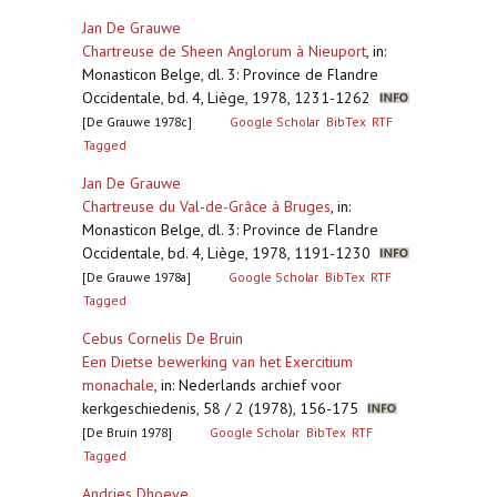
Jan De Grauwe
Chartreuse de Sheen Anglorum à Nieuport
,
in:
Monasticon Belge, dl. 3: Province de Flandre
Occidentale, bd. 4, Liège, 1978, 1231-1262
[De Grauwe 1978c]
Google Scholar
BibTex
RTF
Tagged
Jan De Grauwe
Chartreuse du Val-de-Grâce à Bruges
,
in:
Monasticon Belge, dl. 3: Province de Flandre
Occidentale, bd. 4, Liège, 1978, 1191-1230
[De Grauwe 1978a]
Google Scholar
BibTex
RTF
Tagged
Cebus Cornelis De Bruin
Een Dietse bewerking van het Exercitium
monachale
,
in: Nederlands archief voor
kerkgeschiedenis, 58 / 2 (1978), 156-175
[De Bruin 1978]
Google Scholar
BibTex
RTF
Tagged
Andries Dhoeve