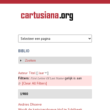
Overslaan en naar de inhoud gaan
CARTUSIANA
Geschiedenis
van de
kartuizerorde
in de
Nederlanden
BIBLIO
Zoeken
Weergeven
Auteur
Titel
[
Jaar
]
Filters:
gelijk is aan
First Letter Of Last Name
[Clear All Filters]
D
1980
Andries Dhoeve
Wordt de kartuizershoeve Hof te Schilbeek