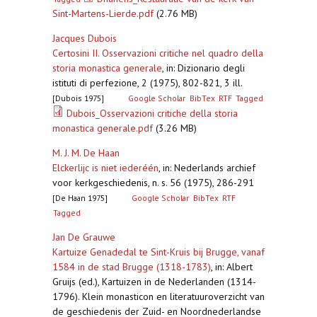
Sint-Martens-Lierde.pdf
(2.76 MB)
Jacques Dubois
Certosini II. Osservazioni critiche nel quadro della
storia monastica generale
,
in: Dizionario degli
istituti di perfezione, 2 (1975), 802-821, 3 ill.
[Dubois 1975]
Google Scholar
BibTex
RTF
Tagged
Dubois_Osservazioni critiche della storia
monastica generale.pdf
(3.26 MB)
M. J. M. De Haan
Elckerlijc is niet iederéén
,
in: Nederlands archief
voor kerkgeschiedenis, n. s. 56 (1975), 286-291
[De Haan 1975]
Google Scholar
BibTex
RTF
Tagged
Jan De Grauwe
Kartuize Genadedal te Sint-Kruis bij Brugge, vanaf
1584 in de stad Brugge (1318-1783)
,
in: Albert
Gruijs (ed.), Kartuizen in de Nederlanden (1314-
1796). Klein monasticon en literatuuroverzicht van
de geschiedenis der Zuid- en Noordnederlandse