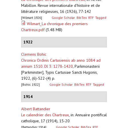
Mabillon. Revue internationale d'histoire et de
littérature religieuses, 16 (1926), 77-142
[Wilmart 1926]
Google Scholar
BibTex
RTF
Tagged
Wilmart_La chronique des premiers
Chartreux.pdf
(3.48 MB)
1922
Clemens Bohic
Chronica Ordinis Cartusiensis ab anno 1084 ad
annum 1510. Dl 3: 1278-1420
,
Parkmonasterii
[Parkminster], Typis Cartusiae Sancti Hugonis,
1922, (6)-522-(4) p.
[Bohic 1922]
Google Scholar
BibTex
RTF
Tagged
1914
Albert Battandier
Le calendrier des Chartreux
,
in: Annuaire pontifical
catholique, 17 (1914), 15-20
[Battandier 1914]
Google Scholar
BibTex
RTF