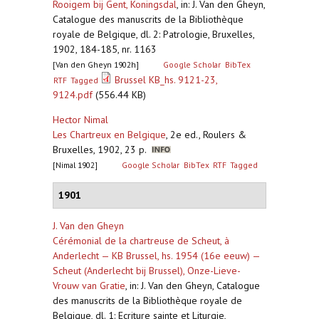
Rooigem bij Gent, Koningsdal
,
in: J. Van den Gheyn,
Catalogue des manuscrits de la Bibliothèque
royale de Belgique, dl. 2: Patrologie, Bruxelles,
1902, 184-185, nr. 1163
[Van den Gheyn 1902h]
Google Scholar
BibTex
Brussel KB_hs. 9121-23,
RTF
Tagged
9124.pdf
(556.44 KB)
Hector Nimal
Les Chartreux en Belgique
,
2e ed., Roulers &
Bruxelles, 1902, 23 p.
[Nimal 1902]
Google Scholar
BibTex
RTF
Tagged
1901
J. Van den Gheyn
Cérémonial de la chartreuse de Scheut, à
Anderlecht — KB Brussel, hs. 1954 (16e eeuw) —
Scheut (Anderlecht bij Brussel), Onze-Lieve-
Vrouw van Gratie
,
in: J. Van den Gheyn, Catalogue
des manuscrits de la Bibliothèque royale de
Belgique, dl. 1: Ecriture sainte et Liturgie,