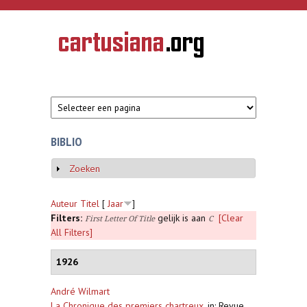
Overslaan en naar de inhoud gaan
CARTUSIANA
Geschiedenis
van de
kartuizerorde
in de
Nederlanden
BIBLIO
Zoeken
Weergeven
Auteur
Titel
[
Jaar
]
Filters:
gelijk is aan
[Clear
First Letter Of Title
C
All Filters]
1926
André Wilmart
La Chronique des premiers chartreux
,
in: Revue