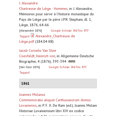
J. Alexandre
Chartreuse de Liège - Hommes
,
in: J. Alexandre,
Mémoires pour servir à l’histoire monastique du
Pays de Liège par le père J.P.R. Stephani, dl. 1,
Liège, 1876, 64-66
[Alexandre 1876]
Google Scholar
BibTex
RTF
Alexandre_Chartreuse de
Tagged
Liège.pdf
(184.04 KB)
Jacob Cornelis Van Slee
Coesfeldt, Heinrich von
,
in: Allgemeine Deutsche
Biographie, 4 (1876), 393-394
[Van Slee 1876]
Google Scholar
BibTex
RTF
Tagged
1861
Joannes Molanus
Commemoratio aliquot Carthusianorum domus
Lovaniensis
,
in: P. F. X. De Ram (ed.), Joannis Molani
Historiae Lovaniensium libri XIV ex codice