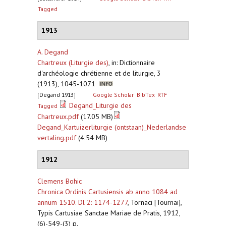
Tagged
1913
A. Degand
Chartreux (Liturgie des)
,
in: Dictionnaire
d'archéologie chrétienne et de liturgie, 3
(1913), 1045-1071
[Degand 1913]
Google Scholar
BibTex
RTF
Degand_Liturgie des
Tagged
Chartreux.pdf
(17.05 MB)
Degand_Kartuizerliturgie (ontstaan)_Nederlandse
vertaling.pdf
(4.54 MB)
1912
Clemens Bohic
Chronica Ordinis Cartusiensis ab anno 1084 ad
annum 1510. Dl 2: 1174-1277
,
Tornaci [Tournai],
Typis Cartusiae Sanctae Mariae de Pratis, 1912,
(6)-549-(3) p.