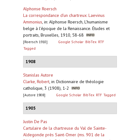
Alphonse Roersch
La correspondance d'un chartreux: Laevinus
Ammonius
,
in: Alphonse Roersch, L'humanisme
belge à l'époque de la Renaissance. Études et
portraits, Bruxelles, 1910, 58-68
[Roersch 1910]
Google Scholar
BibTex
RTF
Tagged
1908
Stanislas Autore
Clarke, Robert
,
in: Dictionnaire de théologie
catholique, 3 (1908), 1-2
[Autore 1908]
Google Scholar
BibTex
RTF
Tagged
1905
Justin De Pas
Cartulaire de la chartreuse du Val de Sainte-
Aldegonde près Saint-Omer (ms. 901 de la