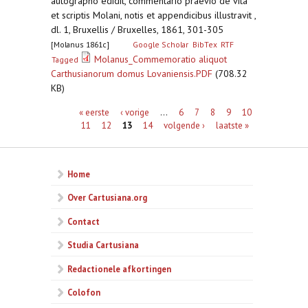
autographo edidit, commentario praevio de vita
et scriptis Molani, notis et appendicibus illustravit ,
dl. 1, Bruxellis / Bruxelles, 1861, 301-305
[Molanus 1861c]
Google Scholar
BibTex
RTF
Molanus_Commemoratio aliquot
Tagged
Carthusianorum domus Lovaniensis.PDF
(708.32
KB)
Pagina's
« eerste
‹ vorige
…
6
7
8
9
10
11
12
13
14
volgende ›
laatste »
Home
Over Cartusiana.org
Contact
Studia Cartusiana
Redactionele afkortingen
Colofon