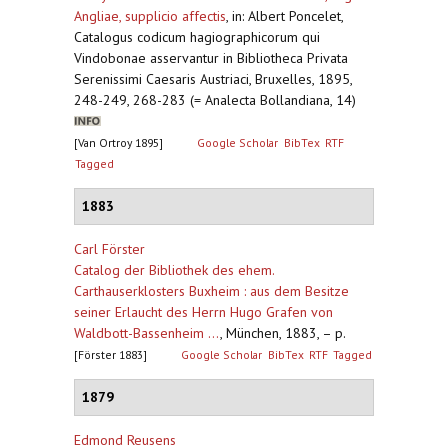
Angliae, supplicio affectis
,
in: Albert Poncelet,
Catalogus codicum hagiographicorum qui
Vindobonae asservantur in Bibliotheca Privata
Serenissimi Caesaris Austriaci, Bruxelles, 1895,
248-249, 268-283 (= Analecta Bollandiana, 14)
[Van Ortroy 1895]
Google Scholar
BibTex
RTF
Tagged
1883
Carl Förster
Catalog der Bibliothek des ehem.
Carthauserklosters Buxheim : aus dem Besitze
seiner Erlaucht des Herrn Hugo Grafen von
Waldbott-Bassenheim ...
,
München, 1883, – p.
[Förster 1883]
Google Scholar
BibTex
RTF
Tagged
1879
Edmond Reusens