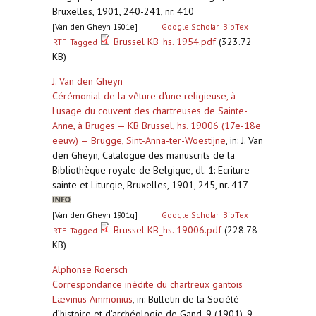
Bruxelles, 1901, 240-241, nr. 410
[Van den Gheyn 1901e]
Google Scholar
BibTex
Brussel KB_hs. 1954.pdf
(323.72
RTF
Tagged
KB)
J. Van den Gheyn
Cérémonial de la vêture d'une religieuse, à
l'usage du couvent des chartreuses de Sainte-
Anne, à Bruges — KB Brussel, hs. 19006 (17e-18e
eeuw) — Brugge, Sint-Anna-ter-Woestijne
,
in: J. Van
den Gheyn, Catalogue des manuscrits de la
Bibliothèque royale de Belgique, dl. 1: Ecriture
sainte et Liturgie, Bruxelles, 1901, 245, nr. 417
[Van den Gheyn 1901g]
Google Scholar
BibTex
Brussel KB_hs. 19006.pdf
(228.78
RTF
Tagged
KB)
Alphonse Roersch
Correspondance inédite du chartreux gantois
Lævinus Ammonius
,
in: Bulletin de la Société
d’histoire et d’archéologie de Gand, 9 (1901), 9-