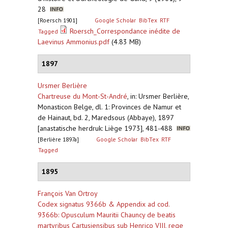
28
[Roersch 1901]
Google Scholar
BibTex
RTF
Roersch_Correspondance inédite de
Tagged
Laevinus Ammonius.pdf
(4.83 MB)
1897
Ursmer Berlière
Chartreuse du Mont-St-André
,
in: Ursmer Berlière,
Monasticon Belge, dl. 1: Provinces de Namur et
de Hainaut, bd. 2, Maredsous (Abbaye), 1897
[anastatische herdruk: Liège 1973], 481-488
[Berlière 1897a]
Google Scholar
BibTex
RTF
Tagged
1895
François Van Ortroy
Codex signatus 9366b & Appendix ad cod.
9366b: Opusculum Mauritii Chauncy de beatis
martyribus Cartusiensibus sub Henrico VIII, rege