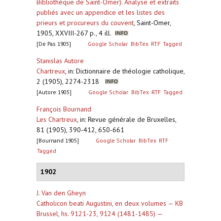
Bibliothèque de Saint-Omer). Analyse et extraits
publiés avec un appendice et les listes des
prieurs et procureurs du couvent
,
Saint-Omer,
1905, XXVIII-267 p., 4 ill.
[De Pas 1905]
Google Scholar
BibTex
RTF
Tagged
Stanislas Autore
Chartreux
,
in: Dictionnaire de théologie catholique,
2 (1905), 2274-2318
[Autore 1905]
Google Scholar
BibTex
RTF
Tagged
François Bournand
Les Chartreux
,
in: Revue générale de Bruxelles,
81 (1905), 390-412, 650-661
[Bournand 1905]
Google Scholar
BibTex
RTF
Tagged
1902
J. Van den Gheyn
Catholicon beati Augustini, en deux volumes — KB
Brussel, hs. 9121-23, 9124 (1481-1485) —