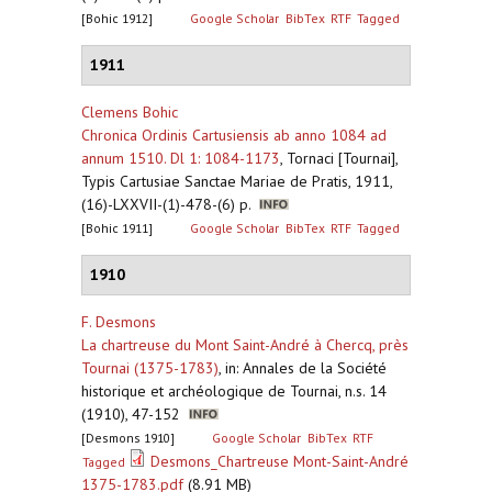
[Bohic 1912]
Google Scholar
BibTex
RTF
Tagged
1911
Clemens Bohic
Chronica Ordinis Cartusiensis ab anno 1084 ad
annum 1510. Dl 1: 1084-1173
,
Tornaci [Tournai],
Typis Cartusiae Sanctae Mariae de Pratis, 1911,
(16)-LXXVII-(1)-478-(6) p.
[Bohic 1911]
Google Scholar
BibTex
RTF
Tagged
1910
F. Desmons
La chartreuse du Mont Saint-André à Chercq, près
Tournai (1375-1783)
,
in: Annales de la Société
historique et archéologique de Tournai, n.s. 14
(1910), 47-152
[Desmons 1910]
Google Scholar
BibTex
RTF
Desmons_Chartreuse Mont-Saint-André
Tagged
1375-1783.pdf
(8.91 MB)