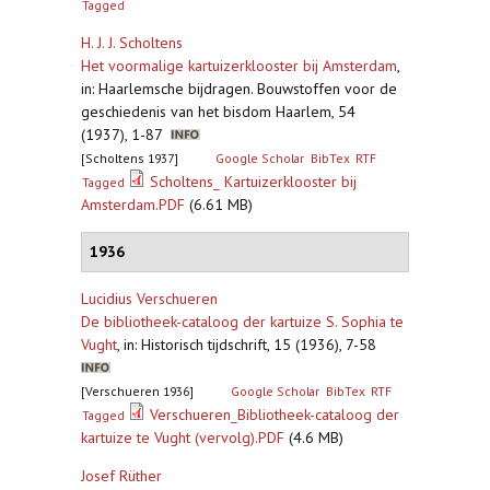
Tagged
H. J. J. Scholtens
Het voormalige kartuizerklooster bij Amsterdam
,
in: Haarlemsche bijdragen. Bouwstoffen voor de
geschiedenis van het bisdom Haarlem, 54
(1937), 1-87
[Scholtens 1937]
Google Scholar
BibTex
RTF
Scholtens_ Kartuizerklooster bij
Tagged
Amsterdam.PDF
(6.61 MB)
1936
Lucidius Verschueren
De bibliotheek-cataloog der kartuize S. Sophia te
Vught
,
in: Historisch tijdschrift, 15 (1936), 7-58
[Verschueren 1936]
Google Scholar
BibTex
RTF
Verschueren_Bibliotheek-cataloog der
Tagged
kartuize te Vught (vervolg).PDF
(4.6 MB)
Josef Rüther