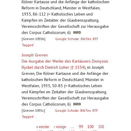
Kölner Kartause und die Anfänge der katholischen
Reform in Deutschland, Münster in Westfalen,
1935, 86-112 (= Katholisches Leben und
Kämpfen im Zeitalter der Glaubensspaltung.
Vereinsschriften der Gesellschaft zur Herausgabe
des Corpus Catholicorum, 6)
[Greven 1935b]
Google Scholar
BibTex
RTF
Tagged
Joseph Greven
Die Ausgabe der Werke des Kartäusers Dionysius
Ryckel durch Dietrich Loher († 1554)
,
in: Joseph
Greven, Die Kölner Kartause und die Anfänge der
katholischen Reform in Deutschland, Münster in
Westfalen, 1935, 50-85 (= Katholisches Leben
und Kämpfen im Zeitalter der Glaubensspaltung.
Vereinsschriften der Gesellschaft zur Herausgabe
des Corpus Catholicorum, 6)
[Greven 1935c]
Google Scholar
BibTex
RTF
Tagged
Pagina's
« eerste
‹ vorige
…
99
100
101