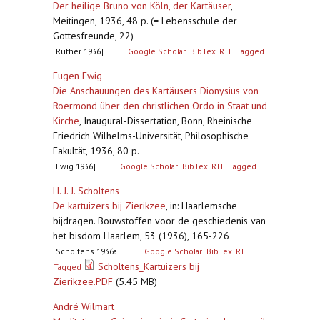
Der heilige Bruno von Köln, der Kartäuser
,
Meitingen, 1936, 48 p. (= Lebensschule der
Gottesfreunde, 22)
[Rüther 1936]
Google Scholar
BibTex
RTF
Tagged
Eugen Ewig
Die Anschauungen des Kartäusers Dionysius von
Roermond über den christlichen Ordo in Staat und
Kirche
,
Inaugural-Dissertation, Bonn, Rheinische
Friedrich Wilhelms-Universität, Philosophische
Fakultät, 1936, 80 p.
[Ewig 1936]
Google Scholar
BibTex
RTF
Tagged
H. J. J. Scholtens
De kartuizers bij Zierikzee
,
in: Haarlemsche
bijdragen. Bouwstoffen voor de geschiedenis van
het bisdom Haarlem, 53 (1936), 165-226
[Scholtens 1936a]
Google Scholar
BibTex
RTF
Scholtens_Kartuizers bij
Tagged
Zierikzee.PDF
(5.45 MB)
André Wilmart