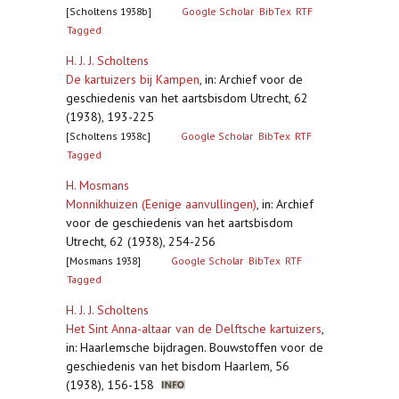
[Scholtens 1938b]
Google Scholar
BibTex
RTF
Tagged
H. J. J. Scholtens
De kartuizers bij Kampen
,
in: Archief voor de
geschiedenis van het aartsbisdom Utrecht, 62
(1938), 193-225
[Scholtens 1938c]
Google Scholar
BibTex
RTF
Tagged
H. Mosmans
Monnikhuizen (Eenige aanvullingen)
,
in: Archief
voor de geschiedenis van het aartsbisdom
Utrecht, 62 (1938), 254-256
[Mosmans 1938]
Google Scholar
BibTex
RTF
Tagged
H. J. J. Scholtens
Het Sint Anna-altaar van de Delftsche kartuizers
,
in: Haarlemsche bijdragen. Bouwstoffen voor de
geschiedenis van het bisdom Haarlem, 56
(1938), 156-158