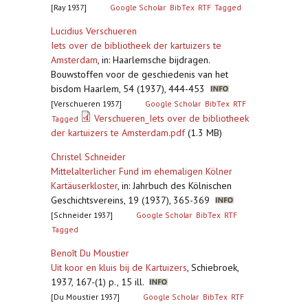
[Ray 1937]
Google Scholar
BibTex
RTF
Tagged
Lucidius Verschueren
Iets over de bibliotheek der kartuizers te
Amsterdam
,
in: Haarlemsche bijdragen.
Bouwstoffen voor de geschiedenis van het
bisdom Haarlem, 54 (1937), 444-453
[Verschueren 1937]
Google Scholar
BibTex
RTF
Verschueren_Iets over de bibliotheek
Tagged
der kartuizers te Amsterdam.pdf
(1.3 MB)
Christel Schneider
Mittelalterlicher Fund im ehemaligen Kölner
Kartäuserkloster
,
in: Jahrbuch des Kölnischen
Geschichtsvereins, 19 (1937), 365-369
[Schneider 1937]
Google Scholar
BibTex
RTF
Tagged
Benoît Du Moustier
Uit koor en kluis bij de Kartuizers
,
Schiebroek,
1937, 167-(1) p., 15 ill.
[Du Moustier 1937]
Google Scholar
BibTex
RTF