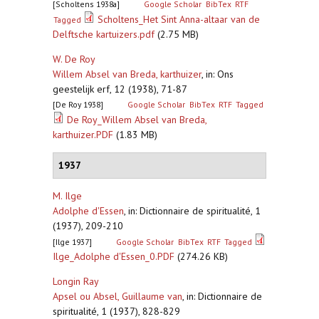
[Scholtens 1938a]
Google Scholar
BibTex
RTF
Scholtens_Het Sint Anna-altaar van de
Tagged
Delftsche kartuizers.pdf
(2.75 MB)
W. De Roy
Willem Absel van Breda, karthuizer
,
in: Ons
geestelijk erf, 12 (1938), 71-87
[De Roy 1938]
Google Scholar
BibTex
RTF
Tagged
De Roy_Willem Absel van Breda,
karthuizer.PDF
(1.83 MB)
1937
M. Ilge
Adolphe d'Essen
,
in: Dictionnaire de spiritualité, 1
(1937), 209-210
[Ilge 1937]
Google Scholar
BibTex
RTF
Tagged
Ilge_Adolphe d'Essen_0.PDF
(274.26 KB)
Longin Ray
Apsel ou Absel, Guillaume van
,
in: Dictionnaire de
spiritualité, 1 (1937), 828-829