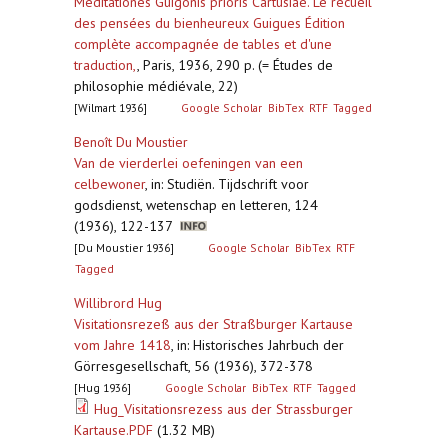
Meditationes Guigonis prioris Cartusiae. Le recueil
des pensées du bienheureux Guigues Édition
complète accompagnée de tables et d'une
traduction,
,
Paris, 1936, 290 p. (= Études de
philosophie médiévale, 22)
[Wilmart 1936]
Google Scholar
BibTex
RTF
Tagged
Benoît Du Moustier
Van de vierderlei oefeningen van een
celbewoner
,
in: Studiën. Tijdschrift voor
godsdienst, wetenschap en letteren, 124
(1936), 122-137
[Du Moustier 1936]
Google Scholar
BibTex
RTF
Tagged
Willibrord Hug
Visitationsrezeß aus der Straßburger Kartause
vom Jahre 1418
,
in: Historisches Jahrbuch der
Görresgesellschaft, 56 (1936), 372-378
[Hug 1936]
Google Scholar
BibTex
RTF
Tagged
Hug_Visitationsrezess aus der Strassburger
Kartause.PDF
(1.32 MB)