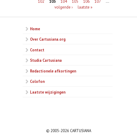
102
103
104
105
106
107
…
volgende ›
laatste »
Home
Over Cartusiana.org
Contact
Studia Cartusiana
Redactionele afkortingen
Colofon
Laatste wijzigingen
© 2005-2026 CARTUSIANA