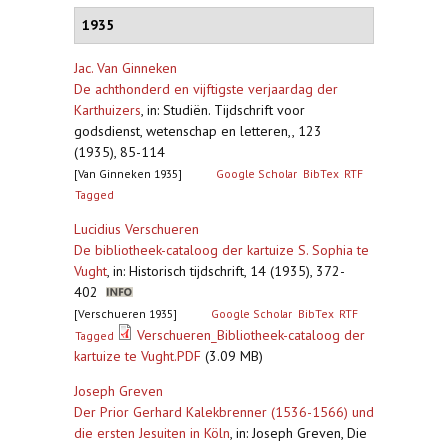
1935
Jac. Van Ginneken
De achthonderd en vijftigste verjaardag der
Karthuizers
,
in: Studiën. Tijdschrift voor
godsdienst, wetenschap en letteren,, 123
(1935), 85-114
[Van Ginneken 1935]
Google Scholar
BibTex
RTF
Tagged
Lucidius Verschueren
De bibliotheek-cataloog der kartuize S. Sophia te
Vught
,
in: Historisch tijdschrift, 14 (1935), 372-
402
[Verschueren 1935]
Google Scholar
BibTex
RTF
Verschueren_Bibliotheek-cataloog der
Tagged
kartuize te Vught.PDF
(3.09 MB)
Joseph Greven
Der Prior Gerhard Kalekbrenner (1536-1566) und
die ersten Jesuiten in Köln
,
in: Joseph Greven, Die