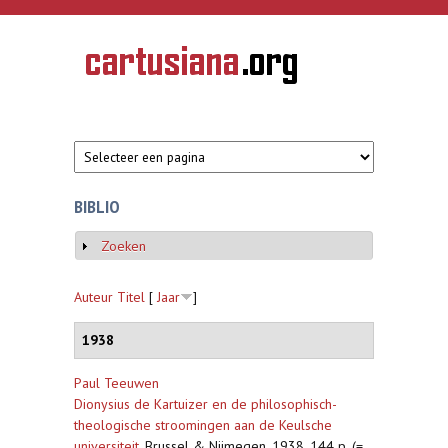
Overslaan en naar de inhoud gaan
CARTUSIANA
Geschiedenis
van de
kartuizerorde
in de
Nederlanden
BIBLIO
Zoeken
Weergeven
Auteur
Titel
[
Jaar
]
1938
Paul Teeuwen
Dionysius de Kartuizer en de philosophisch-
theologische stroomingen aan de Keulsche
universiteit
,
Brussel & Nijmegen, 1938, 144 p. (=