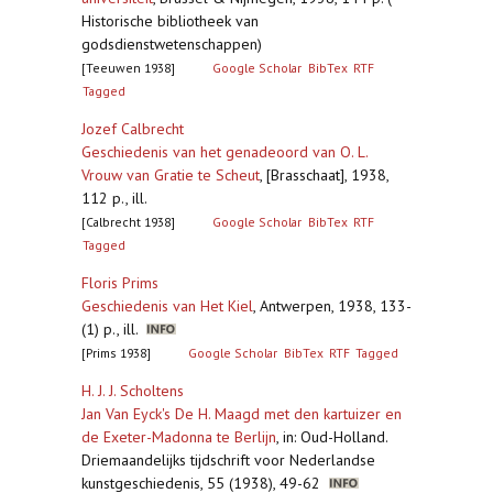
Historische bibliotheek van
godsdienstwetenschappen)
[Teeuwen 1938]
Google Scholar
BibTex
RTF
Tagged
Jozef Calbrecht
Geschiedenis van het genadeoord van O. L.
Vrouw van Gratie te Scheut
,
[Brasschaat], 1938,
112 p., ill.
[Calbrecht 1938]
Google Scholar
BibTex
RTF
Tagged
Floris Prims
Geschiedenis van Het Kiel
,
Antwerpen, 1938, 133-
(1) p., ill.
[Prims 1938]
Google Scholar
BibTex
RTF
Tagged
H. J. J. Scholtens
Jan Van Eyck's De H. Maagd met den kartuizer en
de Exeter-Madonna te Berlijn
,
in: Oud-Holland.
Driemaandelijks tijdschrift voor Nederlandse
kunstgeschiedenis, 55 (1938), 49-62