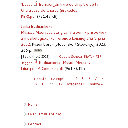
Bernaer_Un livre du chapitre de la
Tagged
Chartreuse de Chercq (Bruxelles
KBR).pdf
(721.45 KB)
Janka Bednáriková
Musicaa Mediaeva liturgica IV. Zborník príspevkov
z muzikologickej konferencie konanej dňa 1. júna
2022
,
Ružomberok [Slovensko / Slowakije], 2023,
265 p.
[Bednáriková 2023]
Google Scholar
BibTex
RTF
Bednáriková_ Musica Mediaeva
Tagged
Liturgica IV_Contents.pdf
(961.58 KB)
Pagina's
« eerste
‹ vorige
…
4
5
6
7
8
9
10
11
12
volgende ›
laatste »
Home
Over Cartusiana.org
Contact