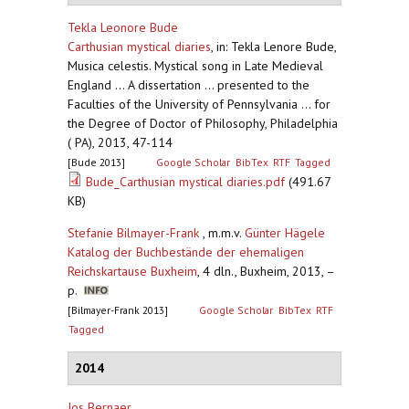
Tekla Leonore Bude
Carthusian mystical diaries
,
in: Tekla Lenore Bude,
Musica celestis. Mystical song in Late Medieval
England ... A dissertation ... presented to the
Faculties of the University of Pennsylvania ... for
the Degree of Doctor of Philosophy, Philadelphia
( PA), 2013, 47-114
[Bude 2013]
Google Scholar
BibTex
RTF
Tagged
Bude_Carthusian mystical diaries.pdf
(491.67
KB)
Stefanie Bilmayer-Frank
, m.m.v.
Günter Hägele
Katalog der Buchbestände der ehemaligen
Reichskartause Buxheim
,
4 dln., Buxheim, 2013, –
p.
[Bilmayer-Frank 2013]
Google Scholar
BibTex
RTF
Tagged
2014
Jos Bernaer