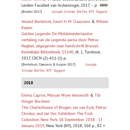
Leiden: Faculteit van Archeologie, 2017, – p.
[Bulder 2017]
Google Scholar
BibTex
RTF
Tagged
Amand Berteloot
,
Geert H. M. Claassens
&
Willem
Kuiper
Gulden Legende. De Middelnederlandse
vertaling van de Legenda aurea door Petrus
Naghel, uitgegeven naar handschrift Brussel,
Koninklijke Bibliotheek, 15140
,
dl. 1, Turnhout,
2017, CXCIV-(2)-411-(1) p.
[Berteloot, Claasens & Kuiper 2017]
Google
Scholar
BibTex
RTF
Tagged
2018
Emma Capron
,
Maryan Wynn Ainsworth
&
Till-
Holger Borchert
The Charterhouse of Bruges: Jan van Eyck, Petrus
Christus, and Jan Vos. Exhibition: The Frick
Collection, New York, 18 September 2018 - 13
January 2019
,
New York (NY), 2018, 160 p., 82 +