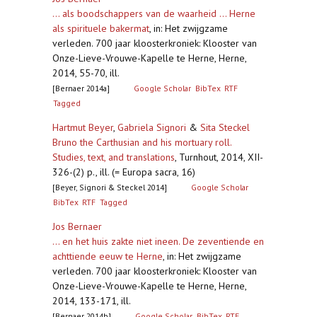
... als boodschappers van de waarheid ... Herne
als spirituele bakermat
,
in: Het zwijgzame
verleden. 700 jaar kloosterkroniek: Klooster van
Onze-Lieve-Vrouwe-Kapelle te Herne, Herne,
2014, 55-70, ill.
[Bernaer 2014a]
Google Scholar
BibTex
RTF
Tagged
Hartmut Beyer
,
Gabriela Signori
&
Sita Steckel
Bruno the Carthusian and his mortuary roll.
Studies, text, and translations
,
Turnhout, 2014, XII-
326-(2) p., ill. (= Europa sacra, 16)
[Beyer, Signori & Steckel 2014]
Google Scholar
BibTex
RTF
Tagged
Jos Bernaer
... en het huis zakte niet ineen. De zeventiende en
achttiende eeuw te Herne
,
in: Het zwijgzame
verleden. 700 jaar kloosterkroniek: Klooster van
Onze-Lieve-Vrouwe-Kapelle te Herne, Herne,
2014, 133-171, ill.
[Bernaer 2014b]
Google Scholar
BibTex
RTF