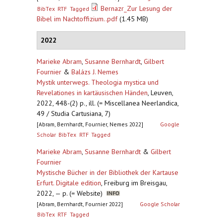
Bernazr_Zur Lesung der
BibTex
RTF
Tagged
Bibel im Nachtoffizium..pdf
(1.45 MB)
2022
Marieke Abram
,
Susanne Bernhardt
,
Gilbert
Fournier
&
Balázs J. Nemes
Mystik unterwegs. Theologia mystica und
Revelationes in kartäusischen Händen
,
Leuven,
2022, 448-(2) p., ill. (= Miscellanea Neerlandica,
49 / Studia Cartusiana, 7)
[Abram, Bernhardt, Fournier, Nemes 2022]
Google
Scholar
BibTex
RTF
Tagged
Marieke Abram
,
Susanne Bernhardt
&
Gilbert
Fournier
Mystische Bücher in der Bibliothek der Kartause
Erfurt. Digitale edition
,
Freiburg im Breisgau,
2022, — p. (= Website)
[Abram, Bernhardt, Fournier 2022]
Google Scholar
BibTex
RTF
Tagged