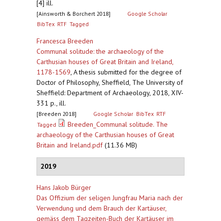
[4] ill.
[Ainsworth & Borchert 2018]
Google Scholar
BibTex
RTF
Tagged
Francesca Breeden
Communal solitude: the archaeology of the
Carthusian houses of Great Britain and Ireland,
1178-1569
,
A thesis submitted for the degree of
Doctor of Philosophy, Sheffield, The University of
Sheffield: Department of Archaeology, 2018, XIV-
331 p., ill.
[Breeden 2018]
Google Scholar
BibTex
RTF
Breeden_Communal solitude. The
Tagged
archaeology of the Carthusian houses of Great
Britain and Ireland.pdf
(11.36 MB)
2019
Hans Jakob Bürger
Das Offizium der seligen Jungfrau Maria nach der
Verwendung und dem Brauch der Kartäuser,
gemäss dem Tagzeiten-Buch der Kartäuser im