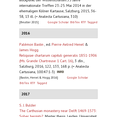
Blickpunkt der Wissenschaften.35 Jahre
internationale Treffen 23.-25. Mai 2014 in der
ehemaligen Kölner Kartause, Salzburg, 2015, 36-
58, 13 ill. (= Analecta Cartusiana, 310)
[Beutler 2015]
Google Scholar
BibTex
RTF
Tagged
2016
Palémon Bastin
, ed.
Pierre-Aelred Henel
&
James Hogg
Reliquiae chartarum capituli generalis 1851-1906
(Ms. Grande Chartreuse 1 Cart. 16)
,
3 dln.,
Salzburg, 2016, 122, 133, 168 p. (= Analecta
Cartusiana, 100:47:1-3)
[Bastin, Henel & Hogg 2016]
Google Scholar
BibTex
RTF
Tagged
2017
S. J. Bulder
The Carthusian monastery near Delft 1469-1573:
Sober hermits?
,
Master thesis, Leiden, Universiteit