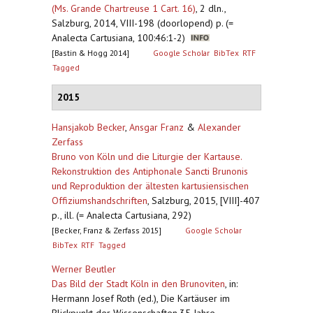
(Ms. Grande Chartreuse 1 Cart. 16)
,
2 dln.,
Salzburg, 2014, VIII-198 (doorlopend) p. (=
Analecta Cartusiana, 100:46:1-2)
[Bastin & Hogg 2014]
Google Scholar
BibTex
RTF
Tagged
2015
Hansjakob Becker
,
Ansgar Franz
&
Alexander
Zerfass
Bruno von Köln und die Liturgie der Kartause.
Rekonstruktion des Antiphonale Sancti Brunonis
und Reproduktion der ältesten kartusiensischen
Offiziumshandschriften
,
Salzburg, 2015, [VIII]-407
p., ill. (= Analecta Cartusiana, 292)
[Becker, Franz & Zerfass 2015]
Google Scholar
BibTex
RTF
Tagged
Werner Beutler
Das Bild der Stadt Köln in den Brunoviten
,
in:
Hermann Josef Roth (ed.), Die Kartäuser im