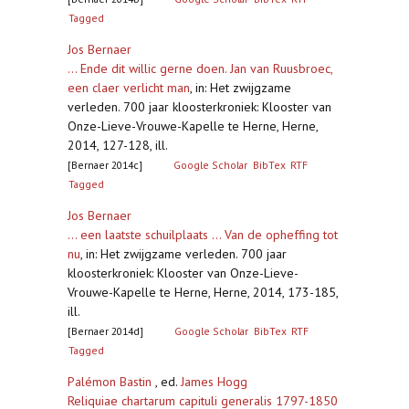
Tagged
Jos Bernaer
... Ende dit willic gerne doen. Jan van Ruusbroec,
een claer verlicht man
,
in: Het zwijgzame
verleden. 700 jaar kloosterkroniek: Klooster van
Onze-Lieve-Vrouwe-Kapelle te Herne, Herne,
2014, 127-128, ill.
[Bernaer 2014c]
Google Scholar
BibTex
RTF
Tagged
Jos Bernaer
... een laatste schuilplaats ... Van de opheffing tot
nu
,
in: Het zwijgzame verleden. 700 jaar
kloosterkroniek: Klooster van Onze-Lieve-
Vrouwe-Kapelle te Herne, Herne, 2014, 173-185,
ill.
[Bernaer 2014d]
Google Scholar
BibTex
RTF
Tagged
Palémon Bastin
, ed.
James Hogg
Reliquiae chartarum capituli generalis 1797-1850