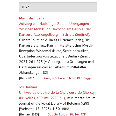
2023
Maximilian Benz
Aufstieg und Nachfolge. Zu den Übergangen
zwischen Mystik und Devotion am Beispiel der
Kartause Allerengelberg in Schnals (Südtirol)
,
in:
Gilbert Fournier & Balázs J. Nemes (eds.), Die
Kartause als Text-Raum mittelalterlicher Mystik-
Rezeption. Wissensdiskurse, Schreibpraktiken,
Überlieferungskonstellationen, Berlin - Zürich,
2023, 261-275 (= Vita regularis: Ordnungen und
Deutungen religiosen Lebens im Mittelalter.
Abhandlungen, 82)
[Benz 2023]
Google Scholar
BibTex
RTF
Tagged
Jos Bernaer
Un livre du chapitre de la Chartreuse de Chercq
(Bruxelles, KBR, ms. 3930-31)
,
in: In Monte Artium.
Journal of the Royal Library of Belgium (KBR)
[Website], 15 (2023), 1-30
[Bernaer 2023]
Google Scholar
BibTex
RTF