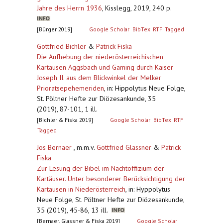
Jahre des Herrn 1936
,
Kisslegg, 2019, 240 p.
[Bürger 2019]
Google Scholar
BibTex
RTF
Tagged
Gottfried Bichler
&
Patrick Fiska
Die Aufhebung der niederösterreichischen
Kartausen Aggsbach und Gaming durch Kaiser
Joseph II. aus dem Blickwinkel der Melker
Prioratsepehemeriden
,
in: Hippolytus Neue Folge,
St. Pöltner Hefte zur Diözesankunde, 35
(2019), 87-101, 1 ill.
[Bichler & Fiska 2019]
Google Scholar
BibTex
RTF
Tagged
Jos Bernaer
, m.m.v.
Gottfried Glassner
&
Patrick
Fiska
Zur Lesung der Bibel im Nachtoffizium der
Kartäuser. Unter besonderer Berücksichtigung der
Kartausen in Niederösterreich
,
in: Hyppolytus
Neue Folge, St. Pöltner Hefte zur Diözesankunde,
35 (2019), 45-86, 13 ill.
[Bernaer, Glassner & Fiska 2019]
Google Scholar