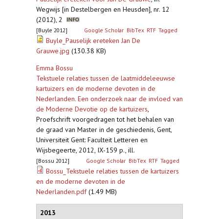
Wegwijs [in Destelbergen en Heusden], nr. 12
(2012), 2
[Buyle 2012]
Google Scholar
BibTex
RTF
Tagged
Buyle_Pauselijk ereteken Jan De
Grauwe.jpg
(130.38 KB)
Emma Bossu
Tekstuele relaties tussen de laatmiddeleeuwse
kartuizers en de moderne devoten in de
Nederlanden. Een onderzoek naar de invloed van
de Moderne Devotie op de kartuizers
,
Proefschrift voorgedragen tot het behalen van
de graad van Master in de geschiedenis, Gent,
Universiteit Gent: Faculteit Letteren en
Wijsbegeerte, 2012, IX-159 p., ill.
[Bossu 2012]
Google Scholar
BibTex
RTF
Tagged
Bossu_Tekstuele relaties tussen de kartuizers
en de moderne devoten in de
Nederlanden.pdf
(1.49 MB)
2013