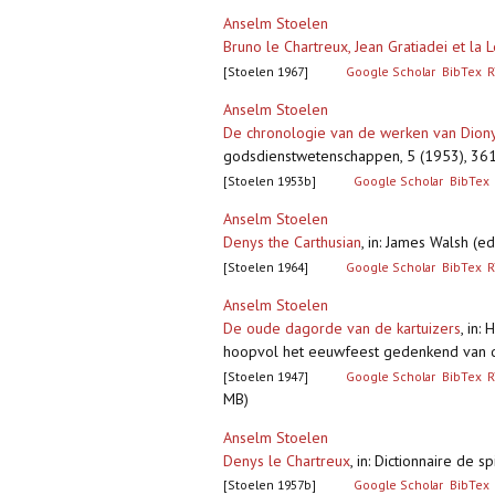
Anselm Stoelen
Bruno le Chartreux, Jean Gratiadei et la L
[Stoelen 1967]
Google Scholar
BibTex
R
Anselm Stoelen
De chronologie van de werken van Diony
godsdienstwetenschappen, 5 (1953), 36
[Stoelen 1953b]
Google Scholar
BibTex
Anselm Stoelen
Denys the Carthusian
,
in: James Walsh (ed
[Stoelen 1964]
Google Scholar
BibTex
R
Anselm Stoelen
De oude dagorde van de kartuizers
,
in: 
hoopvol het eeuwfeest gedenkend van de
[Stoelen 1947]
Google Scholar
BibTex
R
MB)
Anselm Stoelen
Denys le Chartreux
,
in: Dictionnaire de sp
[Stoelen 1957b]
Google Scholar
BibTex