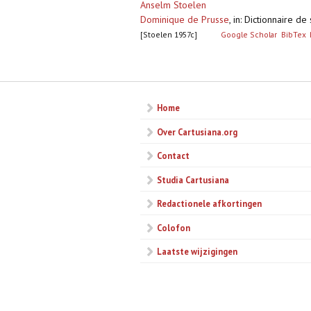
Anselm Stoelen
Dominique de Prusse
,
in: Dictionnaire de
[Stoelen 1957c]
Google Scholar
BibTex
Pagina's
Home
Over Cartusiana.org
Contact
Studia Cartusiana
Redactionele afkortingen
Colofon
Laatste wijzigingen