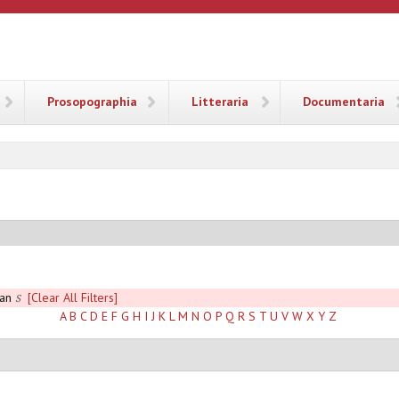
ANA
Prosopographia
Litteraria
Documentaria
aan
[Clear All Filters]
S
A
B
C
D
E
F
G
H
I
J
K
L
M
N
O
P
Q
R
S
T
U
V
W
X
Y
Z