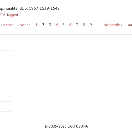
 spiritualité, dl. 3, 1957, 1539-1542
RTF
Tagged
« eerste
‹ vorige
1
2
3
4
5
6
7
8
9
…
volgende ›
laa
© 2005-2026 CARTUSIANA