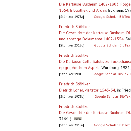
Die Kartause Buxheim 1402-1803. Folge 2
1554, Bibliothek und Archiv
,
Buxheim, 197
[Stöhlker 1975a]
Google Scholar
BibTex
Friedrich Stöhlker
Die Geschichte der Kartause Buxheim. Dl.
und sonstige Dokumente 1402-1554
,
Sal
[Stöhlker 2015c]
Google Scholar
BibTex
Friedrich Stöhlker
Die Kartause Cella Salutis zu Tückelhause
epigraphischem Aspekt
,
Würzburg, 1981, 3
[Stöhlker 1981]
Google Scholar
BibTex
Friedrich Stöhlker
Dietrich Loher, visitator 1543-54
,
in: Fri
[Stöhlker 1975b]
Google Scholar
BibTex
Friedrich Stöhlker
Die Geschichte der Kartause Buxheim. Dl
316:1 )
[Stöhlker 2015a]
Google Scholar
BibTex