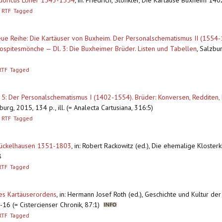
odoricus Loher 1543-1554
,
in: Friedrich, Stöhkler, Die Kartause Buxheim 14
RTF
Tagged
e Reihe: Die Kartäuser von Buxheim. Der Personalschematismus II (1554-1
spitesmönche — Dl. 3: Die Buxheimer Brüder. Listen und Tabellen
,
Salzbur
RTF
Tagged
 5: Der Personalschematismus I (1402-1554). Brüder: Konversen, Redditen,
burg, 2015, 134 p., ill. (= Analecta Cartusiana, 316:5)
RTF
Tagged
 Tückelhausen 1351-1803
,
in: Robert Rackowitz (ed.), Die ehemalige Klosterk
8
RTF
Tagged
es Kartäuserordens
,
in: Hermann Josef Roth (ed.), Geschichte und Kultur de
16 (= Cistercienser Chronik, 87:1)
RTF
Tagged