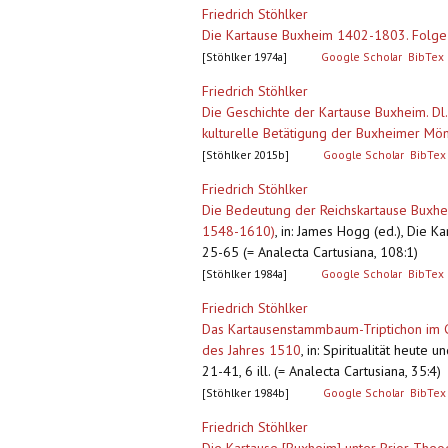
Friedrich Stöhlker
Die Kartause Buxheim 1402-1803. Folge
[Stöhlker 1974a]
Google Scholar
BibTex
Friedrich Stöhlker
Die Geschichte der Kartause Buxheim. Dl
kulturelle Betätigung der Buxheimer Mö
[Stöhlker 2015b]
Google Scholar
BibTex
Friedrich Stöhlker
Die Bedeutung der Reichskartause Buxhei
1548-1610)
,
in: James Hogg (ed.), Die K
25-65 (= Analecta Cartusiana, 108:1)
[Stöhlker 1984a]
Google Scholar
BibTex
Friedrich Stöhlker
Das Kartausenstammbaum-Triptichon im G
des Jahres 1510
,
in: Spiritualität heute 
21-41, 6 ill. (= Analecta Cartusiana, 35:4)
[Stöhlker 1984b]
Google Scholar
BibTex
Friedrich Stöhlker