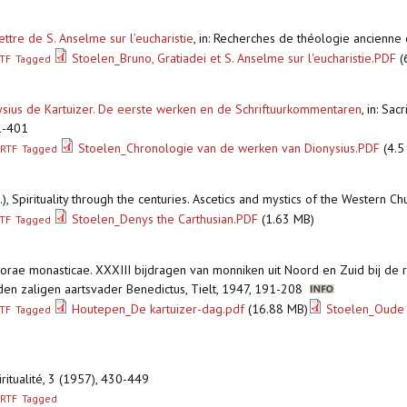
ettre de S. Anselme sur l’eucharistie
,
in: Recherches de théologie ancienne
Stoelen_Bruno, Gratiadei et S. Anselme sur l'eucharistie.PDF
(
TF
Tagged
sius de Kartuizer. De eerste werken en de Schriftuurkommentaren
,
in: Sac
1-401
Stoelen_Chronologie van de werken van Dionysius.PDF
(4.5
RTF
Tagged
.), Spirituality through the centuries. Ascetics and mystics of the Western
Stoelen_Denys the Carthusian.PDF
(1.63 MB)
TF
Tagged
Horae monasticae. XXXIII bijdragen van monniken uit Noord en Zuid bij de 
n zaligen aartsvader Benedictus, Tielt, 1947, 191-208
Houtepen_De kartuizer-dag.pdf
(16.88 MB)
Stoelen_Oude 
TF
Tagged
iritualité, 3 (1957), 430-449
RTF
Tagged