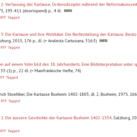
: Verfassung der Kartause, Ordensdisziplin während der Reformationszeit,
5, 193-411 (doorlopend) p., 4 ill.
RTF
Tagged
 3: Die Kartause und ihre Wohltäter. Die Rechtsstellung der Kartause. Besi
zburg, 2015, 176 p., ill. (= Analecta Cartusiana, 316:3)
RTF
Tagged
n auf einem Votiv bild des 18. Jahrhunderts. Eine Bildinterpretation unter s
3-(1) p., 22 ill. (= Mainfränkische Hefte, 74)
RTF
Tagged
edrich Stoehlker, Die Kartause Buxheim 1402-1803, dl. 2, Buxheim, 1975, 1
RTF
Tagged
. 1: Die äussere Geschichte der Kartause Buxheim 1402-1554
,
Salzburg, 201
RTF
Tagged