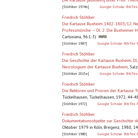
Die Kartause [Buxheim] unter Prior The
[Stöhlker 1974b]
Google Scholar
BibTex
Friedrich Stöhlker
Die Kartause Buxheim 1402-1803/12. Neu
Professmönche — Dl. 2: Die Buxheimer Ho
Cartusiana, 96:1-3)
[Stöhlker 1987]
Google Scholar
BibTex
Friedrich Stöhlker
Die Geschichte der Kartause Buxheim. Dl.
Necrologium der Kartause Buxheim
,
Salz
[Stöhlker 2015e]
Google Scholar
BibTex
Friedrich Stöhlker
Die Rektoren und Prioren der Kartause
Tückelhausen, Tückelhausen, 1972, 44-4
[Stöhlker 1972]
Google Scholar
BibTex
Friedrich Stöhlker
Dokumentationsobjekte zur Geschichte d
Oktober 1979 in Köln, Bregenz, 1980, 14-
[Stöhlker 1980]
Google Scholar
BibTex