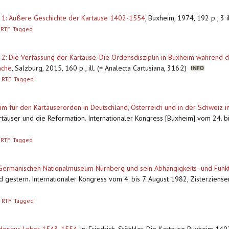
 1: Äußere Geschichte der Kartause 1402-1554
,
Buxheim, 1974, 192 p., 3 i
RTF
Tagged
. 2: Die Verfassung der Kartause. Die Ordensdisziplin in Buxheim während 
nche
,
Salzburg, 2015, 160 p., ill. (= Analecta Cartusiana, 316:2)
RTF
Tagged
m für den Kartäuserorden in Deutschland, Österreich und in der Schweiz i
artäuser und die Reformation. Internationaler Kongress [Buxheim] vom 24. bi
RTF
Tagged
ermanischen Nationalmuseum Nürnberg und sein Abhängigkeits- und Funkt
und gestern. Internationaler Kongress vom 4. bis 7. August 1982, Zisterzienser
RTF
Tagged