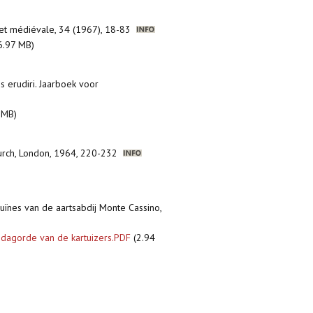
 et médiévale, 34 (1967), 18-83
6.97 MB)
ris erudiri. Jaarboek voor
 MB)
 Church, London, 1964, 220-232
ruïnes van de aartsabdij Monte Cassino,
dagorde van de kartuizers.PDF
(2.94