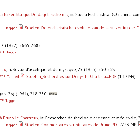
rtuizer-liturgie. De dagelijksche mis
,
in: Studia Eucharistica DCCi anni a con
Stoelen_De eucharistische evolutie van de kartuizerliturgie. 
TF
Tagged
, 2 (1957), 2665-2682
RTF
Tagged
reux
,
in: Revue d'ascétique et de mystique, 29 (1953), 250-258
Stoelen_Recherches sur Denys le Chartreux.PDF
(1.17 MB)
RTF
Tagged
 (n.s. 26) (1961), 218-230
TF
Tagged
 à Bruno le Chartreux
,
in: Recherches de théologie ancienne et médiévale, 
Stoelen_Commentaires scripturaires de Bruno.PDF
(7.43 MB)
TF
Tagged