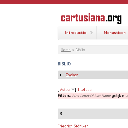
Overslaan en naar de inhoud gaan
CARTUSI
Geschiedenis
van de
kartuizerorde
in de
Nederlanden
Introductio
Monasticon
U bent hier
Home
»
Biblio
BIBLIO
Zoeken
Weergeven
[
Auteur
]
Titel
Jaar
Filters:
gelijk is 
First Letter Of Last Name
S
Friedrich Stöhlker