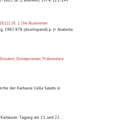
02-1803, dl. 1, Buxheim, 1974, 121-149
812). Dl. 1: Die Buxheimer
g, 1987, 878 (doorlopend) p. (= Analecta
 Donaten, Donatpriester, Präbendare.
irche der Kartause Cella Salutis in
r Kartäuser. Tagung am 21. und 22.