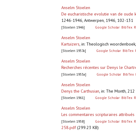
Anselm Stoelen
De eucharistische evolutie van de oude ka
1246-1946, Antwerpen, 1946, 102-131
[Stoelen 1946]
Google Scholar
BibTex
R
Anselm Stoelen
Kartuizers
,
in: Theologisch woordenboek
[Stoelen 1957a]
Google Scholar
BibTex
Anselm Stoelen
Recherches récentes sur Denys le Chart
[Stoelen 1953a]
Google Scholar
BibTex
Anselm Stoelen
Denys the Carthusian
,
in: The Month, 212
[Stoelen 1961]
Google Scholar
BibTex
R
Anselm Stoelen
Les commentaires scripturaires attribués
[Stoelen 1958]
Google Scholar
BibTex
R
258.pdf
(299.23 KB)