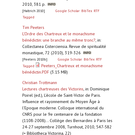
2010, 381 p.
[Haltrich 2010]
Google Scholar
BibTex
RTF
Tagged
Tim Peeters
L’Ordre des Chartreux et le monachisme
bénédictin: une branche au même tronc?
,
in:
Collectanea Cisterciensia. Revue de spiritualité
monastique, 72 (2010), 319-326
[Peeters 2010b]
Google Scholar
BibTex
RTF
Peeters_Chartreux et monachisme
Tagged
bénédictin.PDF
(3.15 MB)
Christian Trottmann
Lectures chartreuses des Victorins
,
in: Dominique
Poirel (ed.), L'école de Saint-Victor de Paris.
Influence et rayonnement du Moyen Âge à
l'Epoque moderne. Colloque international du
CNRS pour le 9e centenaire de la fondation
(1108-2008)... Collège des Bernardins à Paris les
24-27 septembre 2008, Turnhout, 2010, 547-582
(= Bibliotheca Victorina, 22)