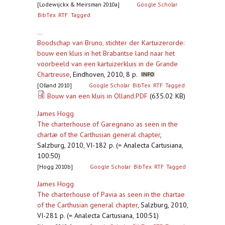
[Lodewijckx & Meirsman 2010a]
Google Scholar
BibTex
RTF
Tagged
...
Boodschap van Bruno, stichter der Kartuizerorde:
bouw een kluis in het Brabantse land naar het
voorbeeld van een kartuizerkluis in de Grande
Chartreuse
,
Eindhoven, 2010, 8 p.
[Olland 2010]
Google Scholar
BibTex
RTF
Tagged
Bouw van een kluis in Olland.PDF
(635.02 KB)
James Hogg
The charterhouse of Garegnano as seen in the
chartæ of the Carthusian general chapter
,
Salzburg, 2010, VI-182 p. (= Analecta Cartusiana,
100:50)
[Hogg 2010b]
Google Scholar
BibTex
RTF
Tagged
James Hogg
The charterhouse of Pavia as seen in the chartae
of the Carthusian general chapter
,
Salzburg, 2010,
VI-281 p. (= Analecta Cartusiana, 100:51)