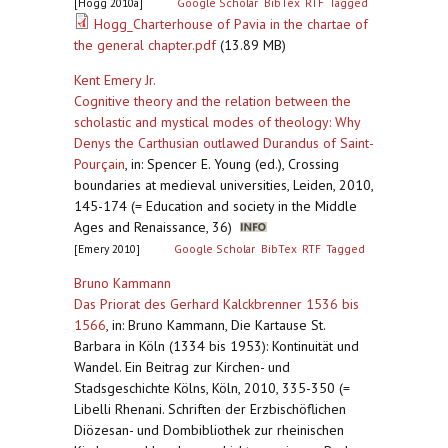
[Hogg 2010a]
Google Scholar
BibTex
RTF
Tagged
Hogg_Charterhouse of Pavia in the chartae of
the general chapter.pdf
(13.89 MB)
Kent Emery Jr.
Cognitive theory and the relation between the
scholastic and mystical modes of theology: Why
Denys the Carthusian outlawed Durandus of Saint-
Pourçain
,
in: Spencer E. Young (ed.), Crossing
boundaries at medieval universities, Leiden, 2010,
145-174 (= Education and society in the Middle
Ages and Renaissance, 36)
[Emery 2010]
Google Scholar
BibTex
RTF
Tagged
Bruno Kammann
Das Priorat des Gerhard Kalckbrenner 1536 bis
1566
,
in: Bruno Kammann, Die Kartause St.
Barbara in Köln (1334 bis 1953): Kontinuität und
Wandel. Ein Beitrag zur Kirchen- und
Stadsgeschichte Kölns, Köln, 2010, 335-350 (=
Libelli Rhenani. Schriften der Erzbischöflichen
Diözesan- und Dombibliothek zur rheinischen