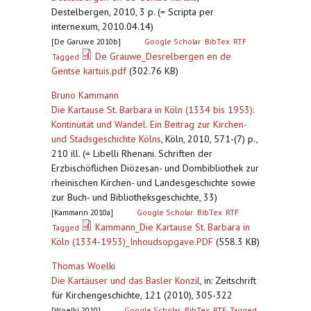
Destelbergen, 2010, 3 p. (= Scripta per
internexum, 2010.04.14)
[De Garuwe 2010b]
Google Scholar
BibTex
RTF
De Grauwe_Desrelbergen en de
Tagged
Gentse kartuis.pdf
(302.76 KB)
Bruno Kammann
Die Kartause St. Barbara in Köln (1334 bis 1953):
Kontinuität und Wandel. Ein Beitrag zur Kirchen-
und Stadsgeschichte Kölns
,
Köln, 2010, 571-(7) p.,
210 ill. (= Libelli Rhenani. Schriften der
Erzbischöflichen Diözesan- und Dombibliothek zur
rheinischen Kirchen- und Landesgeschichte sowie
zur Buch- und Bibliotheksgeschichte, 33)
[Kammann 2010a]
Google Scholar
BibTex
RTF
Kammann_Die Kartause St. Barbara in
Tagged
Köln (1334-1953)_Inhoudsopgave.PDF
(558.3 KB)
Thomas Woelki
Die Kartäuser und das Basler Konzil
,
in: Zeitschrift
für Kirchengeschichte, 121 (2010), 305-322
[Woelki 2010]
Google Scholar
BibTex
RTF
Tagged