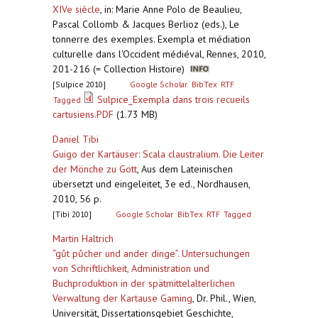
XIVe siècle
,
in: Marie Anne Polo de Beaulieu,
Pascal Collomb & Jacques Berlioz (eds.), Le
tonnerre des exemples. Exempla et médiation
culturelle dans l'Occident médiéval, Rennes, 2010,
201-216 (= Collection Histoire)
[Sulpice 2010]
Google Scholar
BibTex
RTF
Sulpice_Exempla dans trois recueils
Tagged
cartusiens.PDF
(1.73 MB)
Daniel Tibi
Guigo der Kartäuser: Scala claustralium. Die Leiter
der Mönche zu Gott
,
Aus dem Lateinischen
übersetzt und eingeleitet, 3e ed., Nordhausen,
2010, 56 p.
[Tibi 2010]
Google Scholar
BibTex
RTF
Tagged
Martin Haltrich
“gůt půcher und ander dinge”. Untersuchungen
von Schriftlichkeit, Administration und
Buchproduktion in der spätmittelalterlichen
Verwaltung der Kartause Gaming
,
Dr. Phil., Wien,
Universität, Dissertationsgebiet Geschichte,