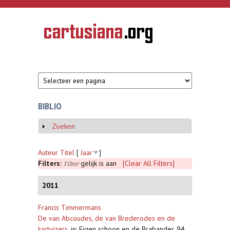
Overslaan en naar de inhoud gaan
CARTUSIANA
Geschiedenis
van de
kartuizerorde
in de
Nederlanden
BIBLIO
Zoeken
Weergeven
Auteur
Titel
[
Jaar
]
Filters:
gelijk is aan
[Clear All Filters]
Filter
2011
Francis Timmermans
De van Abcoudes, de van Brederodes en de
kartuizers
,
in: Eigen schoon en de Brabander, 94