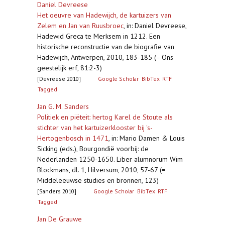
Daniel Devreese
Het oeuvre van Hadewijch, de kartuizers van
Zelem en Jan van Ruusbroec
,
in: Daniel Devreese,
Hadewid Greca te Merksem in 1212. Een
historische reconstructie van de biografie van
Hadewijch, Antwerpen, 2010, 183-185 (= Ons
geestelijk erf, 81:2-3)
[Devreese 2010]
Google Scholar
BibTex
RTF
Tagged
Jan G. M. Sanders
Politiek en piëteit: hertog Karel de Stoute als
stichter van het kartuizerklooster bij 's-
Hertogenbosch in 1471
,
in: Mario Damen & Louis
Sicking (eds.), Bourgondië voorbij: de
Nederlanden 1250-1650. Liber alumnorum Wim
Blockmans, dl. 1, Hilversum, 2010, 57-67 (=
Middeleeuwse studies en bronnen, 123)
[Sanders 2010]
Google Scholar
BibTex
RTF
Tagged
Jan De Grauwe