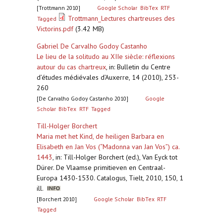
[Trottmann 2010]
Google Scholar
BibTex
RTF
Trottmann_Lectures chartreuses des
Tagged
Victorins.pdf
(3.42 MB)
Gabriel De Carvalho Godoy Castanho
Le lieu de la solitudo au XIIe siècle: réflexions
autour du cas chartreux
,
in: Bulletin du Centre
d’études médiévales d’Auxerre, 14 (2010), 253-
260
[De Carvalho Godoy Castanho 2010]
Google
Scholar
BibTex
RTF
Tagged
Till-Holger Borchert
Maria met het Kind, de heiligen Barbara en
Elisabeth en Jan Vos (“Madonna van Jan Vos”) ca.
1443
,
in: Till-Holger Borchert (ed.), Van Eyck tot
Dürer. De Vlaamse primitieven en Centraal-
Europa 1430-1530. Catalogus, Tielt, 2010, 150, 1
ill.
[Borchert 2010]
Google Scholar
BibTex
RTF
Tagged