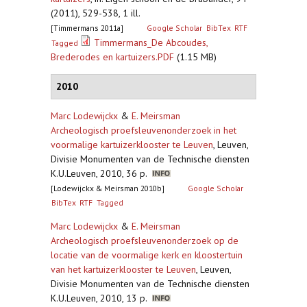
(2011), 529-538, 1 ill.
[Timmermans 2011a]
Google Scholar
BibTex
RTF
Timmermans_De Abcoudes,
Tagged
Brederodes en kartuizers.PDF
(1.15 MB)
2010
Marc Lodewijckx
&
E. Meirsman
Archeologisch proefsleuvenonderzoek in het
voormalige kartuizerklooster te Leuven
,
Leuven,
Divisie Monumenten van de Technische diensten
K.U.Leuven, 2010, 36 p.
[Lodewijckx & Meirsman 2010b]
Google Scholar
BibTex
RTF
Tagged
Marc Lodewijckx
&
E. Meirsman
Archeologisch proefsleuvenonderzoek op de
locatie van de voormalige kerk en kloostertuin
van het kartuizerklooster te Leuven
,
Leuven,
Divisie Monumenten van de Technische diensten
K.U.Leuven, 2010, 13 p.