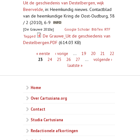
Uit de geschiedenis van Destelbergen, wijk
Beervelde
,
in: Heemkundig nieuws. Contactblad
van de heemkundige Kring de Oost-Oudburg, 38
/ 2 (2010), 6-9
[De Grauwe 2010a]
Google Scholar
BibTex
RTF
De Grauwe_Uit de geschiedenis van
Tagged
Destelbergen.PDF
(614.03 KB)
Pagina's
« eerste
‹ vorige
…
19
20
21
22
23
24
25
26
27
…
volgende ›
laatste »
Home
Over Cartusiana.org
Contact
Studia Cartusiana
Redactionele afkortingen