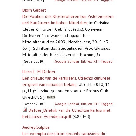
Björn Gebert
Die Position des Klosteroberen bei Zisterziensern
und Kartäusern im hohen Mittelalter
,
in: Christina
Clever & Torben Gebhardt (eds.), Convivium.
Bochumer Nachwuchskolloquium für
Mittelalterstudien 2009 , Nordhausen, 2010, 43–
63 (= Schriften des Studentischen Arbeitskreises
Mittelalter der Ruhr-Universität Bochum, 3)
[Gebert 2010]
Google Scholar
BibTex
RTF
Tagged
Henri L. M. Defoer
Een drieluik van de kartuizers, Utrechts cultureel
erfgoed van nationaal belang
,
Utrecht, 2010, 13
p., ill. (= Lezing gehouden voor de Probus Club
Utrecht ’85 )
[Defoer 2010]
Google Scholar
BibTex
RTF
Tagged
Defoer_Drieluik van de Utrechtse kartuis met
het Laatste Avondmaal.pdf
(3.84 MB)
Audrey Sulpice
Les exempla dans trois recueils cartusiens du