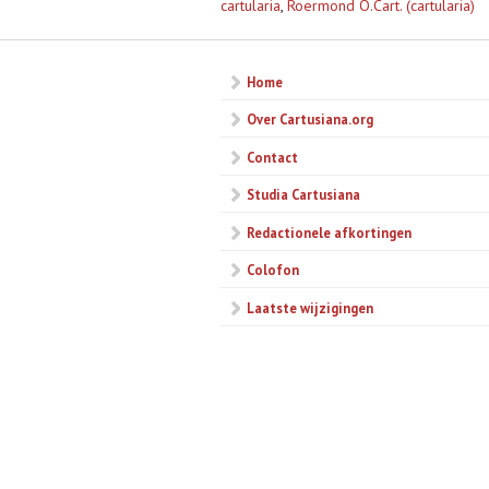
cartularia
,
Roermond O.Cart. (cartularia)
Home
Over Cartusiana.org
Contact
Studia Cartusiana
Redactionele afkortingen
Colofon
Laatste wijzigingen