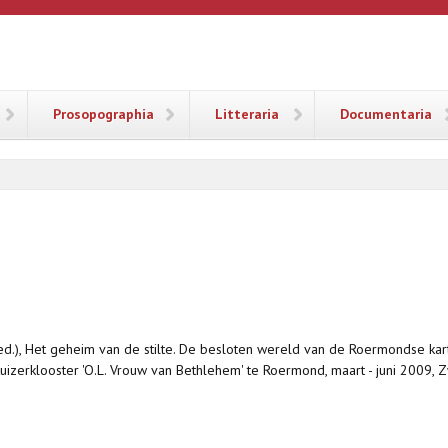
ANA
Prosopographia
Litteraria
Documentaria
s (ed.), Het geheim van de stilte. De besloten wereld van de Roermondse ka
uizerklooster 'O.L. Vrouw van Bethlehem' te Roermond, maart - juni 2009, Zw