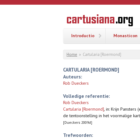
Overslaan en naar de inhoud gaan
CARTUSI
Geschiedenis
van de
kartuizerorde
in de
Nederlanden
Introductio
Monasticon
U bent hier
Home
»
Cartularia [Roermond]
CARTULARIA [ROERMOND]
Auteurs:
Rob Dueckers
Volledige referentie:
Rob Dueckers
Cartularia [Roermond]
,
in: Krijn Panster
de tentoonstelling in het voormalige kart
[Dueckers 2009d]
Trefwoorden: