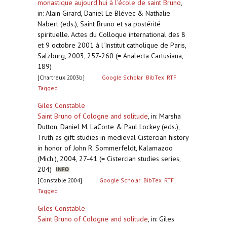
monastique aujourd'hui à l'école de saint Bruno
,
in: Alain Girard, Daniel Le Blévec & Nathalie
Nabert (eds.), Saint Bruno et sa postérité
spirituelle. Actes du Colloque international des 8
et 9 octobre 2001 à l'Institut catholique de Paris,
Salzburg, 2003, 257-260 (= Analecta Cartusiana,
189)
[Chartreux 2003b]
Google Scholar
BibTex
RTF
Tagged
Giles Constable
Saint Bruno of Cologne and solitude
,
in: Marsha
Dutton, Daniel M. LaCorte & Paul Lockey (eds.),
Truth as gift: studies in medieval Cistercian history
in honor of John R. Sommerfeldt, Kalamazoo
(Mich.), 2004, 27-41 (= Cistercian studies series,
204)
[Constable 2004]
Google Scholar
BibTex
RTF
Tagged
Giles Constable
Saint Bruno of Cologne and solitude
,
in: Giles