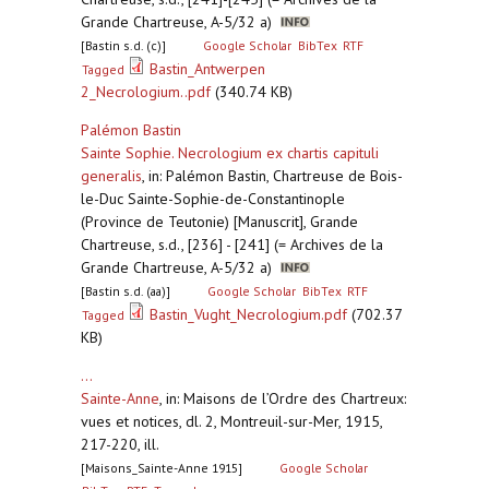
Grande Chartreuse, A-5/32 a)
[Bastin s.d. (c)]
Google Scholar
BibTex
RTF
Bastin_Antwerpen
Tagged
2_Necrologium..pdf
(340.74 KB)
Palémon Bastin
Sainte Sophie. Necrologium ex chartis capituli
generalis
,
in: Palémon Bastin, Chartreuse de Bois-
le-Duc Sainte-Sophie-de-Constantinople
(Province de Teutonie) [Manuscrit], Grande
Chartreuse, s.d., [236] - [241] (= Archives de la
Grande Chartreuse, A-5/32 a)
[Bastin s.d. (aa)]
Google Scholar
BibTex
RTF
Bastin_Vught_Necrologium.pdf
(702.37
Tagged
KB)
...
Sainte-Anne
,
in: Maisons de l’Ordre des Chartreux:
vues et notices, dl. 2, Montreuil-sur-Mer, 1915,
217-220, ill.
[Maisons_Sainte-Anne 1915]
Google Scholar