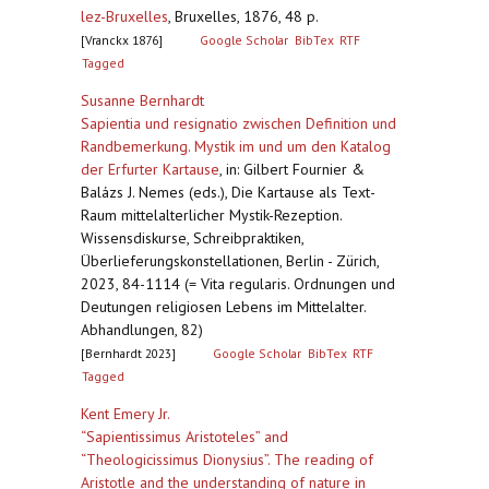
lez-Bruxelles
,
Bruxelles, 1876, 48 p.
[Vranckx 1876]
Google Scholar
BibTex
RTF
Tagged
Susanne Bernhardt
Sapientia und resignatio zwischen Definition und
Randbemerkung. Mystik im und um den Katalog
der Erfurter Kartause
,
in: Gilbert Fournier &
Balázs J. Nemes (eds.), Die Kartause als Text-
Raum mittelalterlicher Mystik-Rezeption.
Wissensdiskurse, Schreibpraktiken,
Überlieferungskonstellationen, Berlin - Zürich,
2023, 84-1114 (= Vita regularis. Ordnungen und
Deutungen religiosen Lebens im Mittelalter.
Abhandlungen, 82)
[Bernhardt 2023]
Google Scholar
BibTex
RTF
Tagged
Kent Emery Jr.
“Sapientissimus Aristoteles” and
“Theologicissimus Dionysius”. The reading of
Aristotle and the understanding of nature in