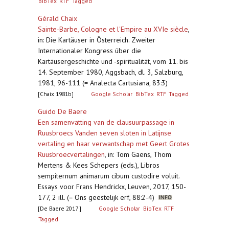
BibTex
RTF
Tagged
Gérald Chaix
Sainte-Barbe, Cologne et l'Empire au XVIe siècle
,
in: Die Kartäuser in Österreich. Zweiter
Internationaler Kongress über die
Kartäusergeschichte und -spiritualität, vom 11. bis
14. September 1980, Aggsbach, dl. 3, Salzburg,
1981, 96-111 (= Analecta Cartusiana, 83:3)
[Chaix 1981b]
Google Scholar
BibTex
RTF
Tagged
Guido De Baere
Een samenvatting van de clausuurpassage in
Ruusbroecs Vanden seven sloten in Latijnse
vertaling en haar verwantschap met Geert Grotes
Ruusbroecvertalingen
,
in: Tom Gaens, Thom
Mertens & Kees Schepers (eds.), Libros
sempiternum animarum cibum custodire voluit.
Essays voor Frans Hendrickx, Leuven, 2017, 150-
177, 2 ill. (= Ons geestelijk erf, 88:2-4)
[De Baere 2017 ]
Google Scholar
BibTex
RTF
Tagged