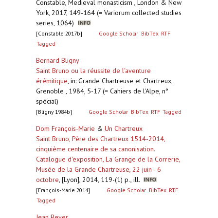
Constable, Medieval monasticism , London & New
York, 2017, 149-164 (= Variorum collected studies
series, 1064)
[Constable 2017b]
Google Scholar
BibTex
RTF
Tagged
Bernard Bligny
Saint Bruno ou la réussite de l'aventure
érémitique
,
in: Grande Chartreuse et Chartreux,
Grenoble , 1984, 5-17 (= Cahiers de l'Alpe, n°
spécial)
[Bligny 1984b]
Google Scholar
BibTex
RTF
Tagged
Dom François-Marie
&
Un Chartreux
Saint Bruno, Père des Chartreux 1514-2014,
cinquième centenaire de sa canonisation.
Catalogue d'exposition, La Grange de la Correrie,
Musée de la Grande Chartreuse, 22 juin - 6
octobre
,
[Lyon], 2014, 119-(1) p., ill.
[François-Marie 2014]
Google Scholar
BibTex
RTF
Tagged
Jean Beyer