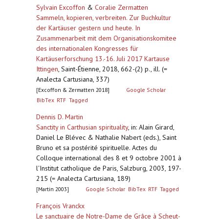
Sylvain Excoffon
&
Coralie Zermatten
Sammeln, kopieren, verbreiten. Zur Buchkultur
der Kartäuser gestern und heute. In
Zusammenarbeit mit dem Organisationskomitee
des internationalen Kongresses für
Kartäuserforschung 13.-16. Juli 2017 Kartause
Ittingen
,
Saint-Étienne, 2018, 662-(2) p., ill. (=
Analecta Cartusiana, 337)
[Excoffon & Zermatten 2018]
Google Scholar
BibTex
RTF
Tagged
Dennis D. Martin
Sanctity in Carthusian spirituality
,
in: Alain Girard,
Daniel Le Blévec & Nathalie Nabert (eds.), Saint
Bruno et sa postérité spirituelle. Actes du
Colloque international des 8 et 9 octobre 2001 à
l'Institut catholique de Paris, Salzburg, 2003, 197-
215 (= Analecta Cartusiana, 189)
[Martin 2003]
Google Scholar
BibTex
RTF
Tagged
François Vranckx
Le sanctuaire de Notre-Dame de Grâce à Scheut-