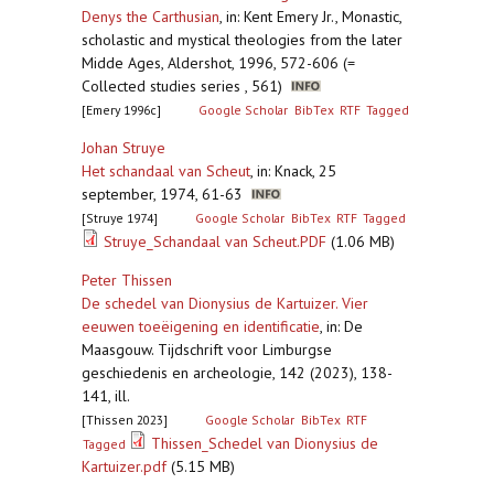
Denys the Carthusian
,
in: Kent Emery Jr., Monastic,
scholastic and mystical theologies from the later
Midde Ages, Aldershot, 1996, 572-606 (=
Collected studies series , 561)
[Emery 1996c]
Google Scholar
BibTex
RTF
Tagged
Johan Struye
Het schandaal van Scheut
,
in: Knack, 25
september, 1974, 61-63
[Struye 1974]
Google Scholar
BibTex
RTF
Tagged
Struye_Schandaal van Scheut.PDF
(1.06 MB)
Peter Thissen
De schedel van Dionysius de Kartuizer. Vier
eeuwen toeëigening en identificatie
,
in: De
Maasgouw. Tijdschrift voor Limburgse
geschiedenis en archeologie, 142 (2023), 138-
141, ill.
[Thissen 2023]
Google Scholar
BibTex
RTF
Thissen_Schedel van Dionysius de
Tagged
Kartuizer.pdf
(5.15 MB)