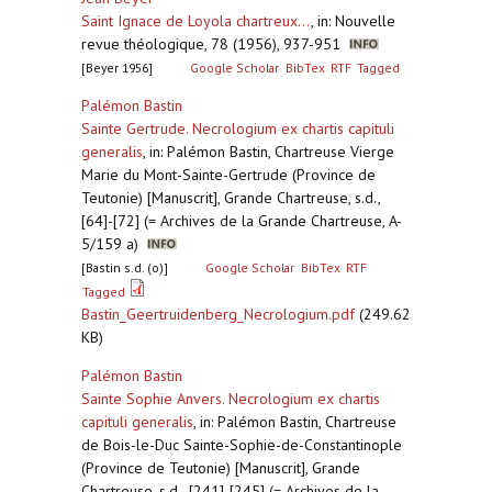
Saint Ignace de Loyola chartreux…
,
in: Nouvelle
revue théologique, 78 (1956), 937-951
[Beyer 1956]
Google Scholar
BibTex
RTF
Tagged
Palémon Bastin
Sainte Gertrude. Necrologium ex chartis capituli
generalis
,
in: Palémon Bastin, Chartreuse Vierge
Marie du Mont-Sainte-Gertrude (Province de
Teutonie) [Manuscrit], Grande Chartreuse, s.d.,
[64]-[72] (= Archives de la Grande Chartreuse, A-
5/159 a)
[Bastin s.d. (o)]
Google Scholar
BibTex
RTF
Tagged
Bastin_Geertruidenberg_Necrologium.pdf
(249.62
KB)
Palémon Bastin
Sainte Sophie Anvers. Necrologium ex chartis
capituli generalis
,
in: Palémon Bastin, Chartreuse
de Bois-le-Duc Sainte-Sophie-de-Constantinople
(Province de Teutonie) [Manuscrit], Grande
Chartreuse, s.d., [241]-[245] (= Archives de la