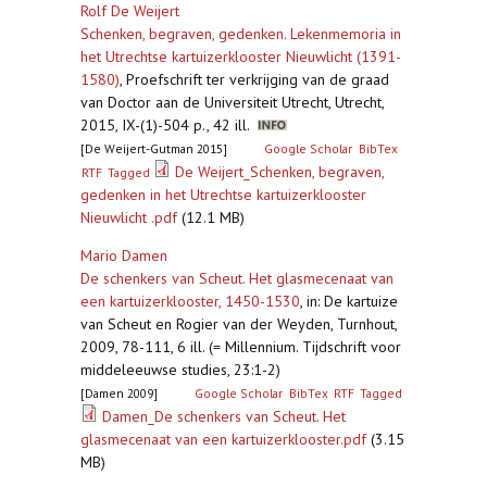
Rolf De Weijert
Schenken, begraven, gedenken. Lekenmemoria in
het Utrechtse kartuizerklooster Nieuwlicht (1391-
1580)
,
Proefschrift ter verkrijging van de graad
van Doctor aan de Universiteit Utrecht, Utrecht,
2015, IX-(1)-504 p., 42 ill.
[De Weijert-Gutman 2015]
Google Scholar
BibTex
De Weijert_Schenken, begraven,
RTF
Tagged
gedenken in het Utrechtse kartuizerklooster
Nieuwlicht .pdf
(12.1 MB)
Mario Damen
De schenkers van Scheut. Het glasmecenaat van
een kartuizerklooster, 1450-1530
,
in: De kartuize
van Scheut en Rogier van der Weyden, Turnhout,
2009, 78-111, 6 ill. (= Millennium. Tijdschrift voor
middeleeuwse studies, 23:1-2)
[Damen 2009]
Google Scholar
BibTex
RTF
Tagged
Damen_De schenkers van Scheut. Het
glasmecenaat van een kartuizerklooster.pdf
(3.15
MB)