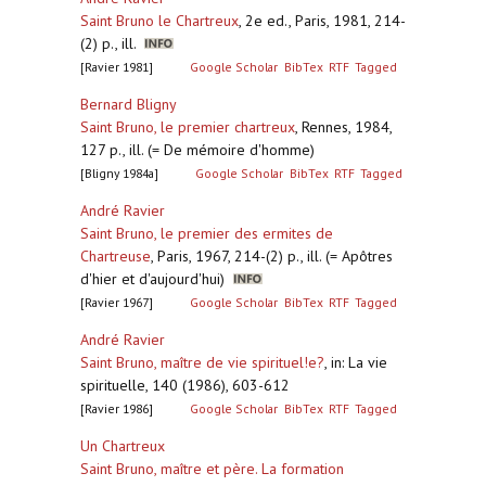
Saint Bruno le Chartreux
,
2e ed., Paris, 1981, 214-
(2) p., ill.
[Ravier 1981]
Google Scholar
BibTex
RTF
Tagged
Bernard Bligny
Saint Bruno, le premier chartreux
,
Rennes, 1984,
127 p., ill. (= De mémoire d'homme)
[Bligny 1984a]
Google Scholar
BibTex
RTF
Tagged
André Ravier
Saint Bruno, le premier des ermites de
Chartreuse
,
Paris, 1967, 214-(2) p., ill. (= Apôtres
d'hier et d'aujourd'hui)
[Ravier 1967]
Google Scholar
BibTex
RTF
Tagged
André Ravier
Saint Bruno, maître de vie spirituel!e?
,
in: La vie
spirituelle, 140 (1986), 603-612
[Ravier 1986]
Google Scholar
BibTex
RTF
Tagged
Un Chartreux
Saint Bruno, maître et père. La formation