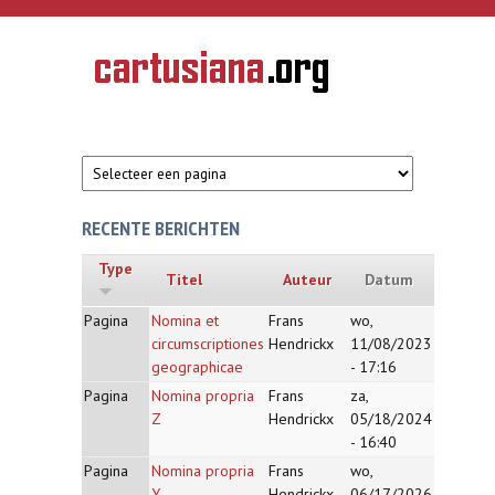
Overslaan en naar de inhoud gaan
CARTUSIANA
Geschiedenis
van de
kartuizerorde
in de
Nederlanden
RECENTE BERICHTEN
Type
Titel
Auteur
Datum
Pagina
Nomina et
Frans
wo,
circumscriptiones
Hendrickx
11/08/2023
geographicae
- 17:16
Pagina
Nomina propria
Frans
za,
Z
Hendrickx
05/18/2024
- 16:40
Pagina
Nomina propria
Frans
wo,
Y
Hendrickx
06/17/2026