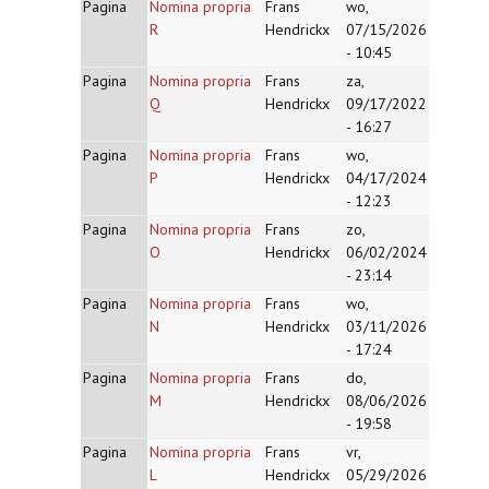
Pagina
Nomina propria
Frans
wo,
R
Hendrickx
07/15/2026
- 10:45
Pagina
Nomina propria
Frans
za,
Q
Hendrickx
09/17/2022
- 16:27
Pagina
Nomina propria
Frans
wo,
P
Hendrickx
04/17/2024
- 12:23
Pagina
Nomina propria
Frans
zo,
O
Hendrickx
06/02/2024
- 23:14
Pagina
Nomina propria
Frans
wo,
N
Hendrickx
03/11/2026
- 17:24
Pagina
Nomina propria
Frans
do,
M
Hendrickx
08/06/2026
- 19:58
Pagina
Nomina propria
Frans
vr,
L
Hendrickx
05/29/2026