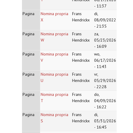
- 11:37
Pagina
Nomina propria
Frans
di,
X
Hendrickx
08/09/2022
- 21:35
Pagina
Nomina propria
Frans
za,
W
Hendrickx
05/23/2026
- 16:09
Pagina
Nomina propria
Frans
wo,
V
Hendrickx
06/17/2026
- 11:43
Pagina
Nomina propria
Frans
vr,
U
Hendrickx
05/29/2026
- 22:28
Pagina
Nomina propria
Frans
do,
T
Hendrickx
04/09/2026
- 16:22
Pagina
Nomina propria
Frans
di,
S
Hendrickx
03/31/2026
- 16:45