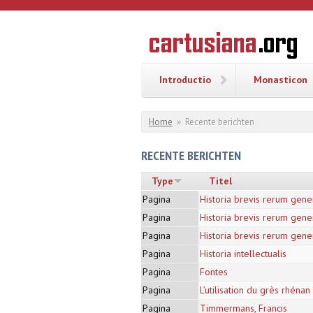
Overslaan en naar de inhoud gaan
CARTUSI
Geschiedenis
van de
kartuizerorde
in de
Nederlanden
Introductio
Monasticon
U bent hier
Home
»
Recente berichten
RECENTE BERICHTEN
Type
Titel
Pagina
Historia brevis rerum gene
Pagina
Historia brevis rerum gene
Pagina
Historia brevis rerum gene
Pagina
Historia intellectualis
Pagina
Fontes
Pagina
L’utilisation du grès rhénan
Pagina
Timmermans, Francis