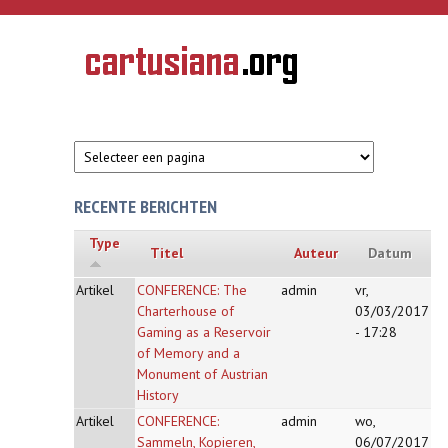
Overslaan en naar de inhoud gaan
CARTUSIANA
Geschiedenis
van de
kartuizerorde
in de
Nederlanden
RECENTE BERICHTEN
Type
Titel
Auteur
Datum
Artikel
CONFERENCE: The
admin
vr,
Charterhouse of
03/03/2017
Gaming as a Reservoir
- 17:28
of Memory and a
Monument of Austrian
History
Artikel
CONFERENCE:
admin
wo,
Sammeln, Kopieren,
06/07/2017