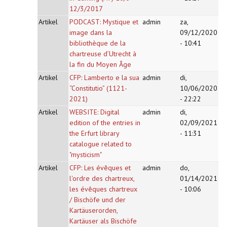
12/3/2017
Artikel
PODCAST: Mystique et
admin
za,
image dans la
09/12/2020
bibliothèque de la
- 10:41
chartreuse d’Utrecht à
la fin du Moyen Âge
Artikel
CFP: Lamberto e la sua
admin
di,
“Constitutio” (1121-
10/06/2020
2021)
- 22:22
Artikel
WEBSITE: Digital
admin
di,
edition of the entries in
02/09/2021
the Erfurt library
- 11:31
catalogue related to
"mysticism"
Artikel
CFP: Les évêques et
admin
do,
l'ordre des chartreux,
01/14/2021
les évêques chartreux
- 10:06
/ Bischöfe und der
Kartäuserorden,
Kartäuser als Bischöfe