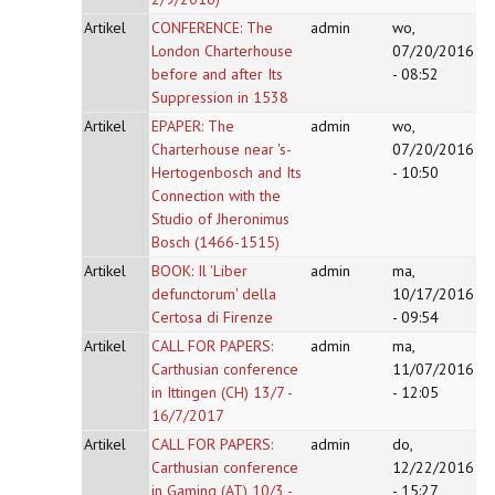
Artikel
CONFERENCE: The
admin
wo,
London Charterhouse
07/20/2016
before and after Its
- 08:52
Suppression in 1538
Artikel
EPAPER: The
admin
wo,
Charterhouse near 's-
07/20/2016
Hertogenbosch and Its
- 10:50
Connection with the
Studio of Jheronimus
Bosch (1466-1515)
Artikel
BOOK: Il 'Liber
admin
ma,
defunctorum' della
10/17/2016
Certosa di Firenze
- 09:54
Artikel
CALL FOR PAPERS:
admin
ma,
Carthusian conference
11/07/2016
in Ittingen (CH) 13/7 -
- 12:05
16/7/2017
Artikel
CALL FOR PAPERS:
admin
do,
Carthusian conference
12/22/2016
in Gaming (AT) 10/3 -
- 15:27