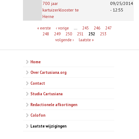
700 jaar
09/25/2014
kartuizerklooster te
- 12:55
Herne
Pagina's
« eerste
‹ vorige
…
245
246
247
248
249
250
251
252
253
volgende ›
laatste »
Home
Over Cartusiana.org
Contact
Studia Cartusiana
Redactionele afkortingen
Colofon
Laatste wijzigingen