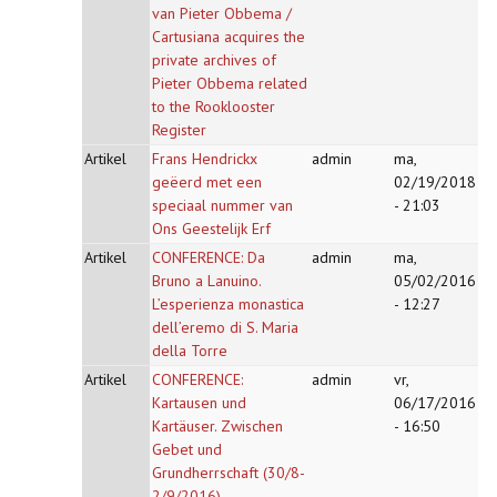
van Pieter Obbema /
Cartusiana acquires the
private archives of
Pieter Obbema related
to the Rooklooster
Register
Artikel
Frans Hendrickx
admin
ma,
geëerd met een
02/19/2018
speciaal nummer van
- 21:03
Ons Geestelijk Erf
Artikel
CONFERENCE: Da
admin
ma,
Bruno a Lanuino.
05/02/2016
L’esperienza monastica
- 12:27
dell’eremo di S. Maria
della Torre
Artikel
CONFERENCE:
admin
vr,
Kartausen und
06/17/2016
Kartäuser. Zwischen
- 16:50
Gebet und
Grundherrschaft (30/8-
2/9/2016)