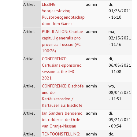
Artikel
LEZING:
admin
di,
Voorjaarslezing
01/26/2021
Ruusbroecgenootschap
- 16:10
door Tom Gaens
Artikel
PUBLICATION: Chartae
admin
ma,
capituli generalis pro
02/15/2021
provincia Tusciae (AC
- 11:46
100:76)
Artikel
CONFERENCE:
admin
di,
Cartusiana-sponsored
06/08/2021
session at the IMC
- 11:08
2021
Artikel
CONFERENCE: Bischöfe
admin
wo,
und der
08/04/2021
Kartäuserorden /
- 11:51
Kartäuser als Bischöfe
Artikel
Jan Sanders benoemd
admin
di,
tot ridder in de Orde
09/21/2021
van Oranje-Nassau
- 09:54
Artikel
TENTOONSTELLING:
admin
do,