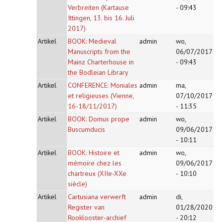
Verbreiten (Kartause
- 09:43
Ittingen, 13. bis 16. Juli
2017)
Artikel
BOOK: Medieval
admin
wo,
Manuscripts from the
06/07/2017
Mainz Charterhouse in
- 09:43
the Bodleian Library
Artikel
CONFERENCE: Moniales
admin
ma,
et religieuses (Vienne,
07/10/2017
16-18/11/2017)
- 11:35
Artikel
BOOK: Domus prope
admin
wo,
Buscumducis
09/06/2017
- 10:11
Artikel
BOOK: Histoire et
admin
wo,
mémoire chez les
09/06/2017
chartreux (XIIe-XXe
- 10:10
siècle)
Artikel
Cartusiana verwerft
admin
di,
Register van
01/28/2020
Rooklooster-archief
- 20:12