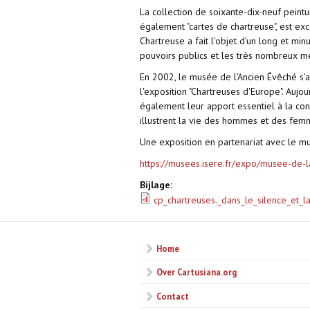
La collection de soixante-dix-neuf pein
également "cartes de chartreuse", est ex
Chartreuse a fait l'objet d'un long et mi
pouvoirs publics et les très nombreux m
En 2002, le musée de l'Ancien Évêché s'a
l'exposition "Chartreuses d'Europe". Aujo
également leur apport essentiel à la con
illustrent la vie des hommes et des femm
Une exposition en partenariat avec le mu
https://musees.isere.fr/expo/musee-de-l
Bijlage:
cp_chartreuses._dans_le_silence_et_la
Home
Over Cartusiana.org
Contact