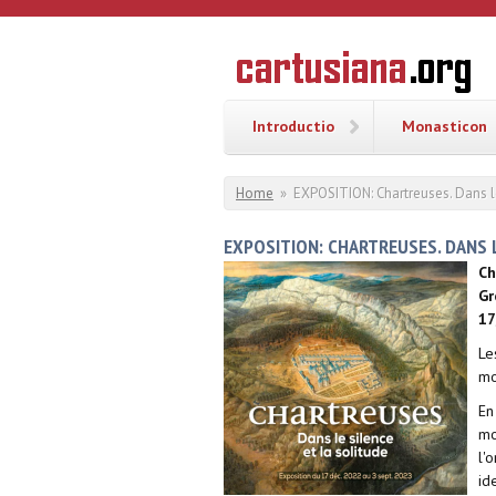
Overslaan en naar de inhoud gaan
CARTUSI
Geschiedenis
van de
kartuizerorde
in de
Nederlanden
Introductio
Monasticon
U bent hier
Home
»
EXPOSITION: Chartreuses. Dans le
EXPOSITION: CHARTREUSES. DANS 
Ch
Gr
17
Le
mo
En
mo
l'
id