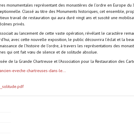
tures monumentales représentant des monastères de l’ordre en Europe du 
ceptionnelle. Classé au titre des Monuments historiques, cet ensemble, pr
nutieux travail de restauration qui aura duré vingt ans et suscité une mobil
écènes privés.
ssociait au lancement de cette vaste opération, révélant le caractère rema
urd’hui, avec cette nouvelle exposition, le public découvrira l’éclat et la b
naissance de l’histoire de l’ordre, à travers les représentations des monas
es qui ont fait vœu de silence et de solitude absolue.
sée de la Grande Chartreuse et l’Association pour la Restauration des Cart
ancien-eveche-chartreuses-dans-le...
_solitude.pdf