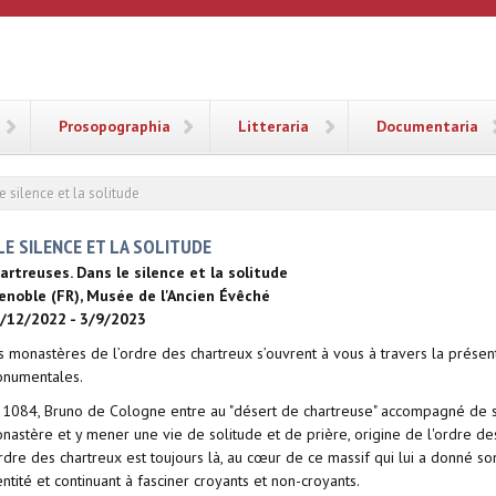
ANA
Prosopographia
Litteraria
Documentaria
 silence et la solitude
LE SILENCE ET LA SOLITUDE
artreuses. Dans le silence et la solitude
enoble (FR), Musée de l'Ancien Évêché
/12/2022 - 3/9/2023
s monastères de l’ordre des chartreux s’ouvrent à vous à travers la présen
numentales.
 1084, Bruno de Cologne entre au "désert de chartreuse" accompagné de 
nastère et y mener une vie de solitude et de prière, origine de l'ordre des
ordre des chartreux est toujours là, au cœur de ce massif qui lui a donné 
entité et continuant à fasciner croyants et non-croyants.