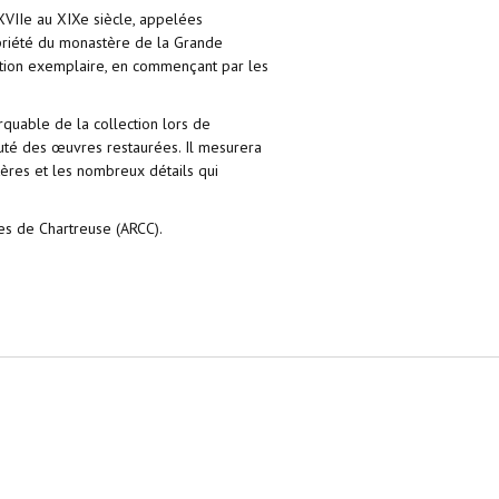
XVIIe au XIXe siècle, appelées
opriété du monastère de la Grande
isation exemplaire, en commençant par les
rquable de la collection lors de
eauté des œuvres restaurées. Il mesurera
tères et les nombreux détails qui
es de Chartreuse (ARCC).