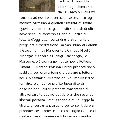
Certosa di Grenoble,
intorno agli ultimi anni
del XII secolo. E questo
continua ad essere l'esercizio d'ascesi a cui ogni
monaco certosino è quotidianamente chiamato.
Questo volume raccoglie i frutti spirituali di oltre
nove secoli di contemplazione e li offre al
lettore d'oggi alla ricerca di uno strumento di
preghiera e meditazione. Da San Bruno di Colonia
a Guigo I e II, da Marguerite d'Oyngt a Nicolò
Albergati e ancora a Dionigi, Lanspergio, Le
Masson e, più vicini a noi nel tempo, a Pollien,
Simoni, Guillerand, Poisson, i brani proposti sono
suddivisi per grandi temi che guidano il lettore
nel suo cammino. Alla fine del volume un indice
tematico e un denso profilo biografico di
ciascuno degli autori presenti consentono di
attraversare le pagine del libro anche secondo
itinerari personali, che lasciano a chi le legge la
libertà di costruire il proprio percorso. Il libro si
propone, così, come un piccolo scrigno capace di
rivelare i suoi innumerevoli tesori a chi voglia