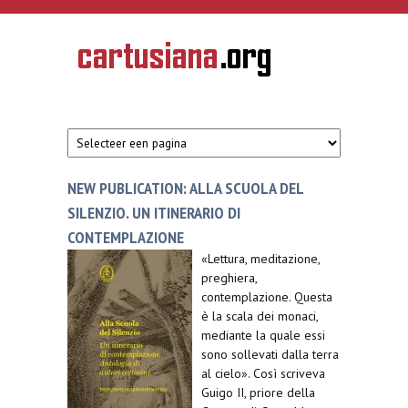
Overslaan en naar de inhoud gaan
CARTUSIANA
Geschiedenis
van de
kartuizerorde
in de
Nederlanden
NEW PUBLICATION: ALLA SCUOLA DEL
SILENZIO. UN ITINERARIO DI
CONTEMPLAZIONE
«Lettura, meditazione,
preghiera,
contemplazione. Questa
è la scala dei monaci,
mediante la quale essi
sono sollevati dalla terra
al cielo». Così scriveva
Guigo II, priore della