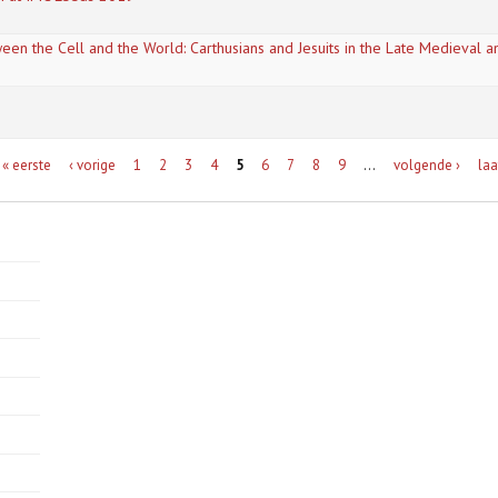
en the Cell and the World: Carthusians and Jesuits in the Late Medieval a
« eerste
‹ vorige
1
2
3
4
5
6
7
8
9
…
volgende ›
laa