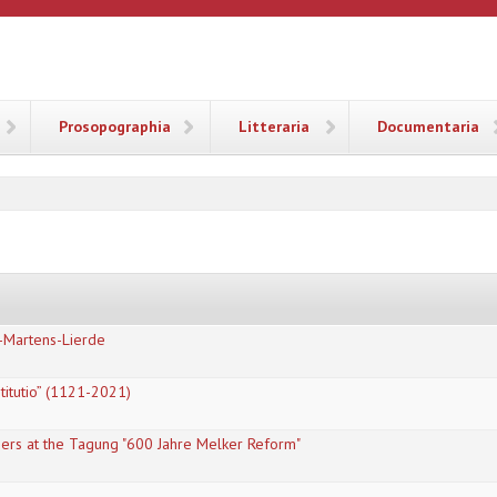
ANA
Prosopographia
Litteraria
Documentaria
t-Martens-Lierde
titutio” (1121-2021)
ers at the Tagung "600 Jahre Melker Reform"