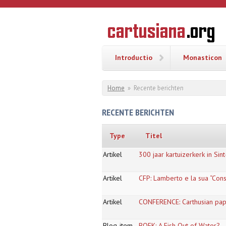
Overslaan en naar de inhoud gaan
CARTUSI
Geschiedenis
van de
kartuizerorde
in de
Nederlanden
Introductio
Monasticon
U bent hier
Home
»
Recente berichten
RECENTE BERICHTEN
Type
Titel
Artikel
300 jaar kartuizerkerk in Sin
Artikel
CFP: Lamberto e la sua “Cons
Artikel
CONFERENCE: Carthusian pap
Blog-item
BOEK: A Fish Out of Water?