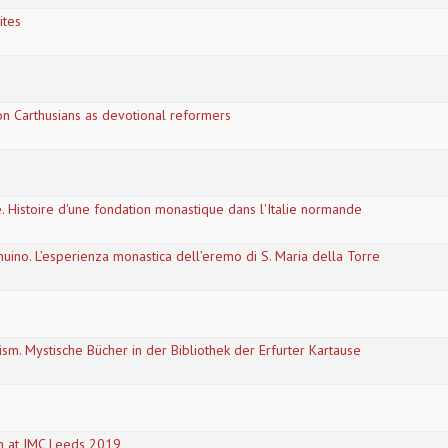
ites
on Carthusians as devotional reformers
 Histoire d'une fondation monastique dans l'Italie normande
ino. L’esperienza monastica dell’eremo di S. Maria della Torre
m. Mystische Bücher in der Bibliothek der Erfurter Kartause
n at IMC Leeds 2019