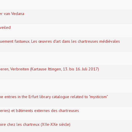
ter van Vedana
veiled
nuement fastueux. Les œuvres d'art dans les chartreuses médiévales
n, Verbreiten (Kartause Ittingen, 13. bis 16. Juli 2017)
e entries in the Erfurt library catalogue related to "mysticism"
eries) et bâtiments externes des chartreuses
re chez les chartreux (XIIe-XXe siècle)