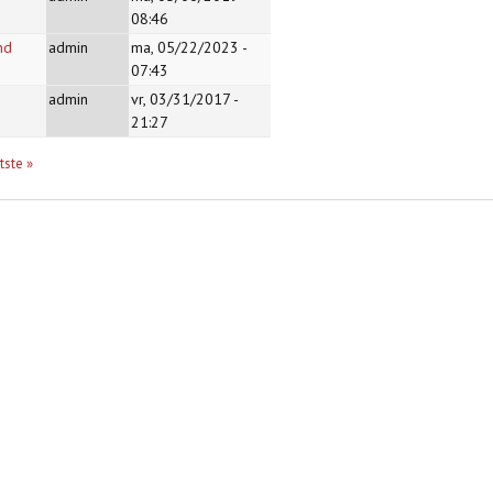
08:46
nd
admin
ma, 05/22/2023 -
07:43
admin
vr, 03/31/2017 -
21:27
tste »