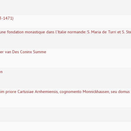
/3-1471)
'une fondation monastique dans l'Italie normande: S. Maria de Turri et S. S
aler van Des Coninx Summe
en
olim priore Cartusiae Arnhemiensis, cognomento Monnickhausen, seu domus