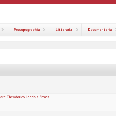
ANA
Prosopographia
Litteraria
Documentaria
ctore Theodorico Loerio a Stratis