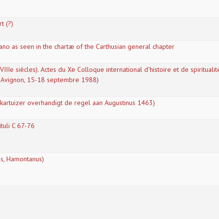
t (?)
no as seen in the chartæ of the Carthusian general chapter
VIIIe siècles). Actes du Xe Colloque international d'histoire et de spiritualit
s-Avignon, 15-18 septembre 1988)
 (kartuizer overhandigt de regel aan Augustinus 1463)
ituli C 67-76
cis, Hamontanus)