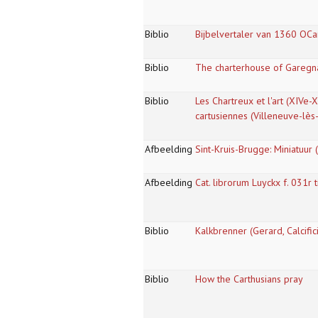
Biblio
Bijbelvertaler van 1360 OCar
Biblio
The charterhouse of Garegna
Biblio
Les Chartreux et l'art (XIVe-X
cartusiennes (Villeneuve-lè
Afbeelding
Sint-Kruis-Brugge: Miniatuur
Afbeelding
Cat. librorum Luyckx f. 031r t
Biblio
Kalkbrenner (Gerard, Calcifi
Biblio
How the Carthusians pray