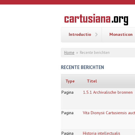
Overslaan en naar de inhoud gaan
CARTUSI
Geschiedenis
van de
kartuizerorde
in de
Nederlanden
Introductio
Monasticon
U bent hier
Home
»
Recente berichten
RECENTE BERICHTEN
Type
Titel
Pagina
1.5.1 Archivalische bronnen
Pagina
Vita Dionysii Cartusiensis au
Pagina
Historia intellectualis