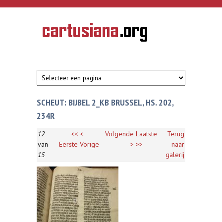
Overslaan en naar de inhoud gaan
CARTUSIANA
Geschiedenis
van de
kartuizerorde
in de
Nederlanden
SCHEUT: BIJBEL 2_KB BRUSSEL, HS. 202,
234R
12
<<
<
Volgende
Laatste
Terug
van
Eerste
Vorige
>
>>
naar
15
galerij