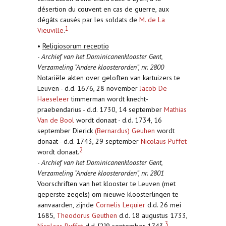
désertion du couvent en cas de guerre, aux
dégâts causés par les soldats de
M. de La
1
Vieuville
.
•
Religiosorum receptio
-
Archief van het Dominicanenklooster Gent,
Verzameling “Andere kloosterorden”, nr. 2800
Notariële akten over geloften van kartuizers te
Leuven - d.d. 1676, 28 november
Jacob De
Haeseleer
timmerman wordt knecht-
praebendarius - d.d. 1730, 14 september
Mathias
Van de Bool
wordt donaat - d.d. 1734, 16
september Dierick
(Bernardus) Geuhen
wordt
donaat - d.d. 1743, 29 september
Nicolaus Puffet
2
wordt donaat.
-
Archief van het Dominicanenklooster Gent,
Verzameling “Andere kloosterorden”, nr. 2801
Voorschriften van het klooster te Leuven (met
geperste zegels) om nieuwe kloosterlingen te
aanvaarden, zijnde
Cornelis Lequier
d.d. 26 mei
1685,
Theodorus Geuthen
d.d. 18 augustus 1733,
3