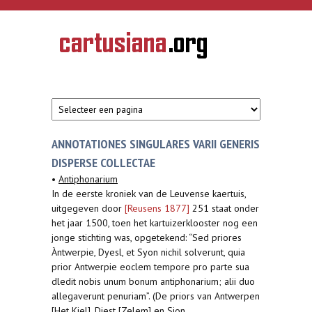
Overslaan en naar de inhoud gaan
CARTUSIANA
Geschiedenis
van de
kartuizerorde
in de
Nederlanden
ANNOTATIONES SINGULARES VARII GENERIS
DISPERSE COLLECTAE
•
Antiphonarium
In de eerste kroniek van de Leuvense kaertuis,
uitgegeven door
[Reusens 1877]
251 staat onder
het jaar 1500, toen het kartuizerklooster nog een
jonge stichting was, opgetekend: “Sed priores
Àntwerpie, Dyesl, et Syon nichil solverunt, quia
prior Antwerpie eoclem tempore pro parte sua
dledit nobis unum bonum antiphonarium; alii duo
allegaverunt penuriam”. (De priors van Antwerpen
[Het Kiel], Diest [Zelem] en Sion