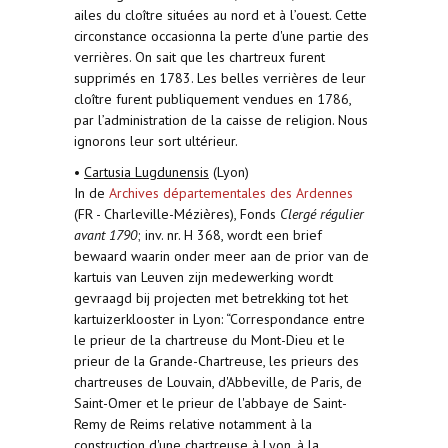
ailes du cloître situées au nord et à l’ouest. Cette
circonstance occasionna la perte d'une partie des
verrières. On sait que les chartreux furent
supprimés en 1783. Les belles verrières de leur
cloître furent publiquement vendues en 1786,
par l’administration de la caisse de religion. Nous
ignorons leur sort ultérieur.
•
Cartusia Lugdunensis
(Lyon)
In de
Archives départementales des Ardennes
(FR - Charleville-Mézières), Fonds
Clergé régulier
avant 1790
; inv. nr. H 368, wordt een brief
bewaard waarin onder meer aan de prior van de
kartuis van Leuven zijn medewerking wordt
gevraagd bij projecten met betrekking tot het
kartuizerklooster in Lyon: “Correspondance entre
le prieur de la chartreuse du Mont-Dieu et le
prieur de la Grande-Chartreuse, les prieurs des
chartreuses de Louvain, d'Abbeville, de Paris, de
Saint-Omer et le prieur de l'abbaye de Saint-
Remy de Reims relative notamment à la
construction d'une chartreuse à Lyon, à la