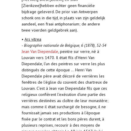
[Zierikzee]hebben echter geen financiële
bijdrage geleverd. De prior van Antwerpen
schonk ons in die tijd, in plaats van zijn geldelijk
aandeel, een fraai antiphonarium; de andere
twee voerden geldgebrek aan).
•
Ars vitrea
-
Biographie nationale de Belgique, 6 (1878), 52-54
Jean Van Diependale
, peintre sur verre, né à
Louvain vers 1470. Il était fils d’Henri Van
Diependale, l’un des peintres sur verre les plus
distingués de cette époque ... Henri Van
Diependale père avait décoré de verrières les
fenêtres de l’église du couvent des chartreux de
Louvain. C’est à Jean van Diependale fils que ces
religieux confièrent l’exécution d’une partie des
verrières destinées au cloître de leur monastère;
mais comme il était surchargé de besogne, il ne
fournissait jamais ses productions à l’époque
fixée par le contrat et les bons pères durent, à
plusieurs reprises, recourir à des moyens de