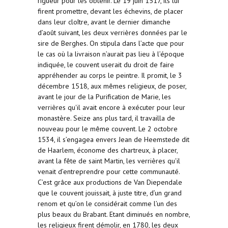
rigueur pour les obtenir. Le 19 juin 1517, ils lui
firent promettre, devant les échevins, de placer
dans leur cloître, avant le dernier dimanche
d’août suivant, les deux verrières données par le
sire de Berghes. On stipula dans l’acte que pour
le cas où la livraison n’aurait pas lieu à l’époque
indiquée, le couvent userait du droit de faire
appréhender au corps le peintre. Il promit, le 3
décembre 1518, aux mêmes religieux, de poser,
avant le jour de la Purification de Marie, les
verrières qu'il avait encore à exécuter pour leur
monastère. Seize ans plus tard, il travailla de
nouveau pour le même couvent. Le 2 octobre
1534, il s’engagea envers Jean de Heemstede dit
de Haarlem, économe des chartreux, à placer,
avant la fête de saint Martin, les verrières qu'il
venait d’entreprendre pour cette communauté.
C’est grâce aux productions de Van Diependale
que le couvent jouissait, à juste titre, d’un grand
renom et qu’on le considérait comme l’un des
plus beaux du Brabant. Etant diminués en nombre,
les religieux firent démolir, en 1780, les deux