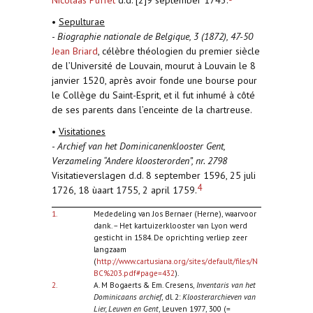
Nicolaas Puffet
d.d. [2]9 september 1743.
•
Sepulturae
-
Biographie nationale de Belgique, 3 (1872), 47-50
Jean Briard
, célèbre théologien du premier siècle
de l’Université de Louvain, mourut à Louvain le 8
janvier 1520, après avoir fonde une bourse pour
le Collège du Saint-Esprit, et il fut inhumé à côté
de ses parents dans l’enceinte de la chartreuse.
•
Visitationes
-
Archief van het Dominicanenklooster Gent,
Verzameling “Andere kloosterorden”, nr. 2798
Visitatieverslagen d.d. 8 september 1596, 25 juli
4
1726, 18 ùaart 1755, 2 april 1759.
1.
Mededeling van Jos Bernaer (Herne), waarvoor
dank. – Het kartuizerklooster van Lyon werd
gesticht in 1584. De oprichting verliep zeer
langzaam
(
http://www.cartusiana.org/sites/default/files/N
BC%203.pdf#page=432
).
2.
A. M Bogaerts & Em. Cresens,
Inventaris van het
Dominicaans archief
, dl. 2:
Kloosterarchieven van
Lier, Leuven en Gent
, Leuven 1977, 300 (=