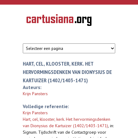
Overslaan en naar de inhoud gaan
CARTUSIANA
Geschiedenis
van de
kartuizerorde
in de
Nederlanden
HART, CEL, KLOOSTER, KERK. HET
HERVORMINGSDENKEN VAN DIONYSIUS DE
KARTUIZER (1402/1403-1471)
Auteurs:
Krijn Pansters
Volledige referentie:
Krijn Pansters
Hart, cel, klooster, kerk. Het hervormingsdenken
van Dionysius de Kartuizer (1402/1403-1471)
,
in:
Signum. Tijdschrift van de Contactgroep voor