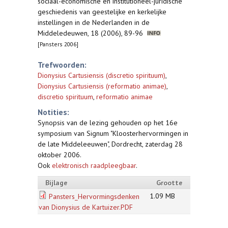
sociaal-economische en institutioneel-juridische
geschiedenis van geestelijke en kerkelijke
instellingen in de Nederlanden in de
Middeledeuwen, 18 (2006), 89-96
[Pansters 2006]
Trefwoorden:
Dionysius Cartusiensis (discretio spirituum)
,
Dionysius Cartusiensis (reformatio animae)
,
discretio spirituum
,
reformatio animae
Notities:
Synopsis van de lezing gehouden op het 16e
symposium van Signum "Kloosterhervormingen in
de late Middeleeuwen", Dordrecht, zaterdag 28
oktober 2006.
Ook
elektronisch raadpleegbaar
.
Bijlage
Grootte
1.09 MB
Pansters_Hervormingsdenken
van Dionysius de Kartuizer.PDF