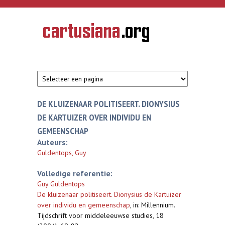
Overslaan en naar de inhoud gaan
CARTUSIANA
Geschiedenis
van de
kartuizerorde
in de
Nederlanden
DE KLUIZENAAR POLITISEERT. DIONYSIUS
DE KARTUIZER OVER INDIVIDU EN
GEMEENSCHAP
Auteurs:
Guldentops, Guy
Volledige referentie:
Guy Guldentops
De kluizenaar politiseert. Dionysius de Kartuizer
over individu en gemeenschap
,
in: Millennium.
Tijdschrift voor middeleeuwse studies, 18